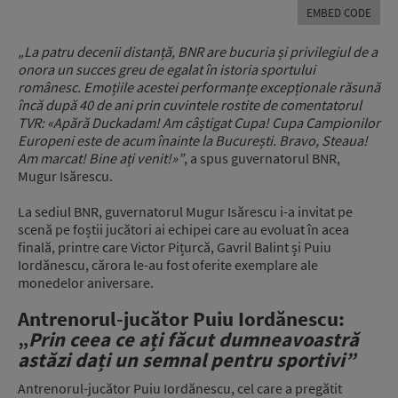
EMBED CODE
„La patru decenii distanță, BNR are bucuria și privilegiul de a
onora un succes greu de egalat în istoria sportului
românesc. Emoțiile acestei performanțe excepționale răsună
încă după 40 de ani prin cuvintele rostite de comentatorul
TVR: «Apără Duckadam! Am câștigat Cupa! Cupa Campionilor
Europeni este de acum înainte la București. Bravo, Steaua!
Am marcat! Bine ați venit!»”
, a spus guvernatorul BNR,
Mugur Isărescu.
La sediul BNR, guvernatorul Mugur Isărescu i-a invitat pe
scenă pe foștii jucători ai echipei care au evoluat în acea
finală, printre care Victor Pițurcă, Gavril Balint și Puiu
Iordănescu, cărora le-au fost oferite exemplare ale
monedelor aniversare.
Antrenorul-jucător Puiu Iordănescu:
„
Prin ceea ce ați făcut dumneavoastră
astăzi dați un semnal pentru sportivi”
Antrenorul-jucător Puiu Iordănescu, cel care a pregătit