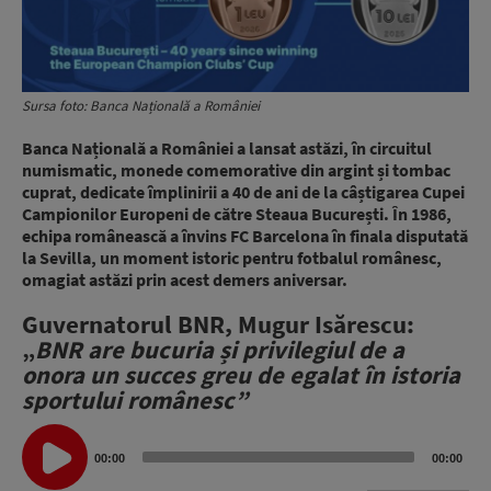
Sursa foto: Banca Națională a României
Banca Națională a României a lansat astăzi, în circuitul
numismatic, monede comemorative din argint și tombac
cuprat, dedicate împlinirii a 40 de ani de la câștigarea Cupei
Campionilor Europeni de către Steaua București. În 1986,
echipa românească a învins FC Barcelona în finala disputată
la Sevilla, un moment istoric pentru fotbalul românesc,
omagiat astăzi prin acest demers aniversar.
Guvernatorul BNR, Mugur Isărescu:
„
BNR are bucuria și privilegiul de a
onora un succes greu de egalat în istoria
sportului românesc”
Audio
Player
00:00
00:00