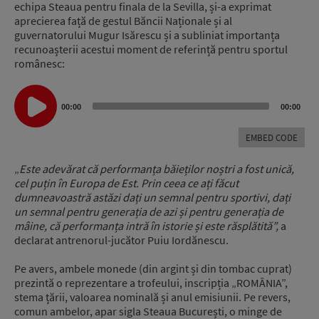
echipa Steaua pentru finala de la Sevilla, și-a exprimat
aprecierea față de gestul Băncii Naționale și al
guvernatorului Mugur Isărescu și a subliniat importanța
recunoașterii acestui moment de referință pentru sportul
românesc:
Audio
00:00
00:00
Player
EMBED CODE
„
Este adevărat că performanța băieților noștri a fost unică,
cel puțin în Europa de Est. Prin ceea ce ați făcut
dumneavoastră astăzi dați un semnal pentru sportivi, dați
un semnal pentru generația de azi și pentru generația de
mâine, că performanța intră în istorie și este răsplătită”,
a
declarat antrenorul-jucător Puiu Iordănescu.
Pe avers, ambele monede (din argint și din tombac cuprat)
prezintă o reprezentare a trofeului, inscripția „ROMÂNIA”,
stema țării, valoarea nominală și anul emisiunii. Pe revers,
comun ambelor, apar sigla Steaua București, o minge de