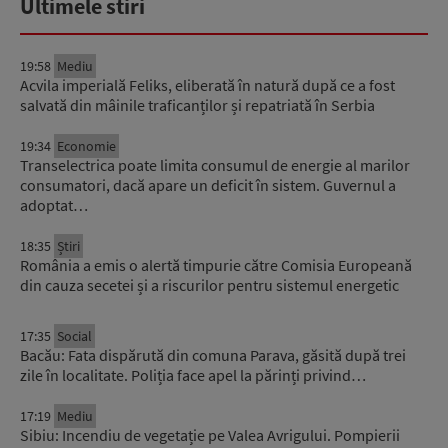
Ultimele stiri
19:58
Mediu
Acvila imperială Feliks, eliberată în natură după ce a fost
salvată din mâinile traficanților și repatriată în Serbia
19:34
Economie
Transelectrica poate limita consumul de energie al marilor
consumatori, dacă apare un deficit în sistem. Guvernul a
adoptat…
18:35
Știri
România a emis o alertă timpurie către Comisia Europeană
din cauza secetei și a riscurilor pentru sistemul energetic
17:35
Social
Bacău: Fata dispărută din comuna Parava, găsită după trei
zile în localitate. Poliția face apel la părinți privind…
17:19
Mediu
Sibiu: Incendiu de vegetație pe Valea Avrigului. Pompierii