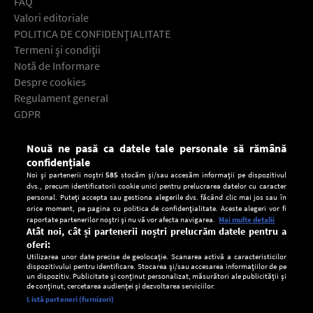
FAQ
Valori editoriale
POLITICA DE CONFIDENŢIALITATE
Termeni şi condiţii
Notă de Informare
Despre cookies
Regulament general
GDPR
Contact
Nouă ne pasă ca datele tale personale să rămână
Descarcă gratuit aplicaţia Europa FM pentru smartphone:
confidențiale
Noi și partenerii noștri
585
stocăm și/sau accesăm informații pe dispozitivul
dvs., precum identificatorii cookie unici pentru prelucrarea datelor cu caracter
personal. Puteți accepta sau gestiona alegerile dvs. făcând clic mai jos sau în
orice moment, pe pagina cu politica de confidențialitate. Aceste alegeri vor fi
raportate partenerilor noștri și nu vă vor afecta navigarea.
Mai multe detalii
Atât noi, cât și partenerii noștri prelucrăm datele pentru a
oferi:
Utilizarea unor date precise de geolocație. Scanarea activă a caracteristicilor
dispozitivului pentru identificare. Stocarea și/sau accesarea informațiilor de pe
un dispozitiv. Publicitate și conținut personalizat, măsurători ale publicității și
de conținut, cercetarea audienței și dezvoltarea serviciilor.
Setări:
Listă parteneri (furnizori)