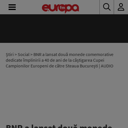
ACASĂ
ȘTIRI
RADIO
Știri
>
Social
> BNR a lansat două monede comemorative
dedicate împlinirii a 40 de ani de la câștigarea Cupei
Campionilor Europeni de către Steaua București | AUDIO
CONCURSURI
PODCAST
ASCULTĂ
LIVE