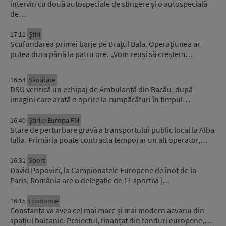
intervin cu două autospeciale de stingere și o autospecială
de…
17:11
Știri
Scufundarea primei barje pe Brațul Bala. Operațiunea ar
putea dura până la patru ore. „Vom reuși să creștem…
16:54
Sănătate
DSU verifică un echipaj de Ambulanță din Bacău, după
imagini care arată o oprire la cumpărături în timpul…
16:40
Știrile Europa FM
Stare de perturbare gravă a transportului public local la Alba
Iulia. Primăria poate contracta temporar un alt operator,…
16:31
Sport
David Popovici, la Campionatele Europene de înot de la
Paris. România are o delegație de 11 sportivi |…
16:15
Economie
Constanța va avea cel mai mare și mai modern acvariu din
spațiul balcanic. Proiectul, finanțat din fonduri europene,…