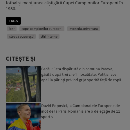
fotbal și mențiunea câștigării Cupei Campionilor Europeni în
1986.
TAGS
bnr
cupei campionilor europeni
moneda aniversara
steaua bucureşti
stiri interne
CITEȘTE ȘI
Bacău: Fata dispărută din comuna Parava,
găsită după trei zile în localitate. Poliția face
apel la părinți privind grija sporită față de copii...
David Popovici, la Campionatele Europene de
înot de la Paris. România are o delegație de 11
sportivi