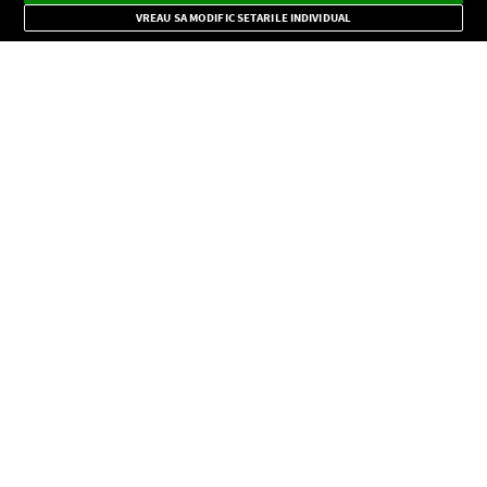
Mode
importante.
VREAU SA MODIFIC SETARILE INDIVIDUAL
CONFIDENŢIALITATE
Copyright © Europa FM. Toate drepturile rezervate. 2026
SOCIAL
INFORMAŢII