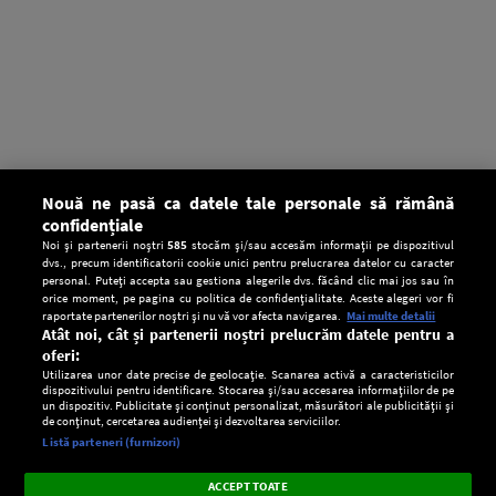
Nouă ne pasă ca datele tale personale să rămână
confidențiale
Noi și partenerii noștri
585
stocăm și/sau accesăm informații pe dispozitivul
dvs., precum identificatorii cookie unici pentru prelucrarea datelor cu caracter
personal. Puteți accepta sau gestiona alegerile dvs. făcând clic mai jos sau în
orice moment, pe pagina cu politica de confidențialitate. Aceste alegeri vor fi
raportate partenerilor noștri și nu vă vor afecta navigarea.
Mai multe detalii
Atât noi, cât și partenerii noștri prelucrăm datele pentru a
oferi:
Utilizarea unor date precise de geolocație. Scanarea activă a caracteristicilor
dispozitivului pentru identificare. Stocarea și/sau accesarea informațiilor de pe
un dispozitiv. Publicitate și conținut personalizat, măsurători ale publicității și
de conținut, cercetarea audienței și dezvoltarea serviciilor.
Setări:
Listă parteneri (furnizori)
Ascultă Europa FM în aplicație
Dark
×
Instalează
Radio live, podcasturi, știri și alerte
ACCEPT TOATE