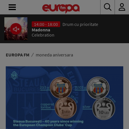
14:00 - 18:00
Drum cu prioritate
ACASĂ
Madonna
Celebration
ȘTIRI
RADIO
EUROPA FM
moneda aniversara
CONCURSURI
PODCAST
ASCULTĂ
LIVE