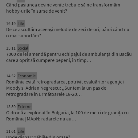
Când pasiunea devine venit: trebuie să ne transformăm
hobby-urile în surse de venit?
16:19
Life
De ce ascultăm aceeași melodie de zeci de ori, până când nu
o mai suportăm?
15:11
Social
7000 de lei amendă pentru echipajul de ambulanță din Bacău
care a oprit să cumpere pepeni, în timp…
14:32
Economie
România evită retrogradarea, potrivit evaluărilor agenției
Moody’s| Adrian Negrescu: ,,Suntem la un pas de
retrogradare în următoarele 18-20…
13:59
Externe
O dronă a explodat în Bulgaria, la 100 de metri de granița cu
România| MApN: radarele nu au…
11:01
Life
Unde dispar vrăbiile din orașe?