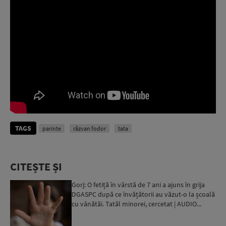
TAGS
parinte
răzvan fodor
tata
CITEȘTE ȘI
Gorj: O fetiță în vârstă de 7 ani a ajuns în grija
DGASPC după ce învățătorii au văzut-o la școală
cu vânătăi. Tatăl minorei, cercetat | AUDIO...