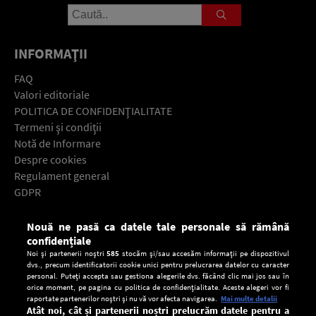
INFORMAŢII
FAQ
Valori editoriale
POLITICA DE CONFIDENŢIALITATE
Termeni şi condiţii
Notă de Informare
Despre cookies
Regulament general
GDPR
Contact
Nouă ne pasă ca datele tale personale să rămână
Descarcă gratuit aplicaţia Europa FM pentru smartphone:
confidențiale
Noi și partenerii noștri
585
stocăm și/sau accesăm informații pe dispozitivul
dvs., precum identificatorii cookie unici pentru prelucrarea datelor cu caracter
personal. Puteți accepta sau gestiona alegerile dvs. făcând clic mai jos sau în
orice moment, pe pagina cu politica de confidențialitate. Aceste alegeri vor fi
raportate partenerilor noștri și nu vă vor afecta navigarea.
Mai multe detalii
Atât noi, cât și partenerii noștri prelucrăm datele pentru a