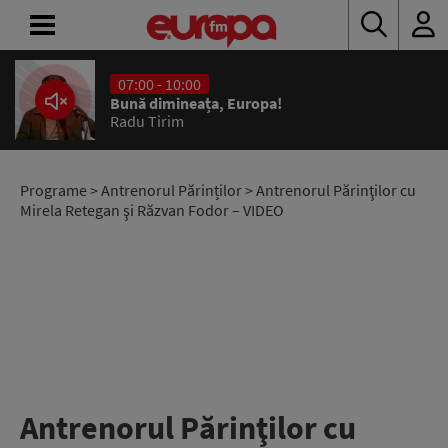
07:00 - 10:00
ACASĂ
Bună dimineața, Europa!
Radu Tirim
ȘTIRI
RADIO
Programe
>
Antrenorul Părinților
> Antrenorul Părinţilor cu
Mirela Retegan şi Răzvan Fodor – VIDEO
CONCURSURI
PODCAST
ASCULTĂ
LIVE
Antrenorul Părinţilor cu