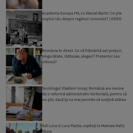
Academia Europa FM, cu Marcel Bartic: Ce știe
copilul tău despre regimul comunist? | VIDEO
România în direct. Ce vă frământă azi: prețuri,
singurătate, războaie, alegeri? Prezentul sau
viitorul?
Sociologul Vladimir Ionaș: România are nevoie
de o reformă administrativ-teritorială, pentru că
nu știu dacă își va mai permite să susțină atâtea
UAT-...
Adi Luca si Luca Pastia, copiloți la Mamaia Rally
Show