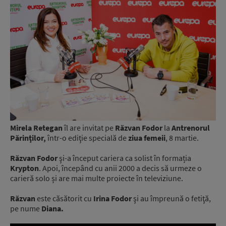
Mirela Retegan
îl are invitat pe
Răzvan Fodor
la
Antrenorul
Părinţilor,
într-o ediţie specială de
ziua femeii
, 8 martie.
Răzvan Fodor
şi-a început cariera ca solist în formația
Krypton
. Apoi, începând cu anii 2000 a decis să urmeze o
carieră solo și are mai multe proiecte în televiziune.
Răzvan
este căsătorit cu
Irina Fodor
şi au împreună o fetiţă,
pe nume
Diana.