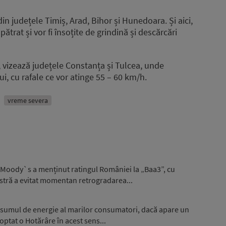
din județele Timiș, Arad, Bihor și Hunedoara. Și aici,
ătrat și vor fi însoțite de grindină și descărcări
0, vizează județele Constanța și Tulcea, unde
ui, cu rafale ce vor atinge 55 – 60 km/h.
vreme severa
 Moody`s a menținut ratingul României la „Baa3”, cu
stră a evitat momentan retrogradarea...
nsumul de energie al marilor consumatori, dacă apare un
optat o Hotărâre în acest sens...