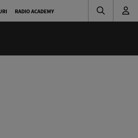
URI
RADIO ACADEMY
:00
eața, Europa!