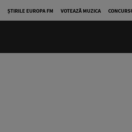
ȘTIRILE EUROPA FM
VOTEAZĂ MUZICA
CONCURS
07:00 - 10
Bună dimin
Radu Tirim