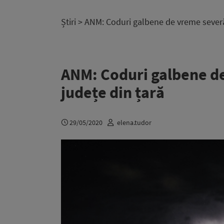
Știri
> ANM: Coduri galbene de vreme severă 
ANM: Coduri galbene de
județe din țară
29/05/2020
elena.tudor