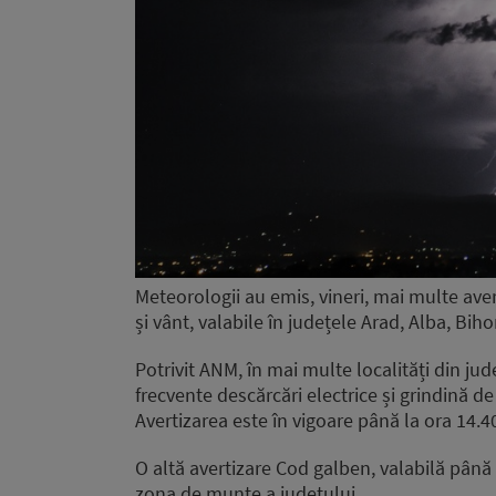
Meteorologii au emis, vineri, mai multe aver
și vânt, valabile în județele Arad, Alba, Bi
Potrivit ANM, în mai multe localități din jud
frecvente descărcări electrice și grindină de 
Avertizarea este în vigoare până la ora 14.4
O altă avertizare Cod galben, valabilă până l
zona de munte a județului.