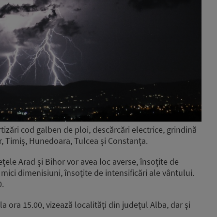
tizări cod galben de ploi, descărcări electrice, grindină
hor, Timiș, Hunedoara, Tulcea și Constanța.
ețele Arad și Bihor vor avea loc averse, însoțite de
mici dimenisiuni, însoțite de intensificări ale vântului.
0.
a ora 15.00, vizează localități din județul Alba, dar și