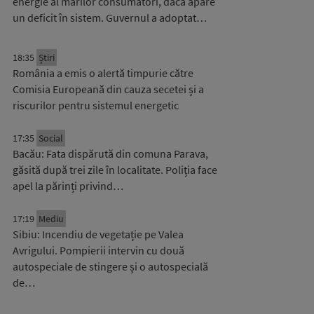
energie al marilor consumatori, dacă apare
un deficit în sistem. Guvernul a adoptat…
18:35
Știri
România a emis o alertă timpurie către
Comisia Europeană din cauza secetei și a
riscurilor pentru sistemul energetic
17:35
Social
Bacău: Fata dispărută din comuna Parava,
găsită după trei zile în localitate. Poliția face
apel la părinți privind…
17:19
Mediu
Sibiu: Incendiu de vegetație pe Valea
Avrigului. Pompierii intervin cu două
autospeciale de stingere și o autospecială
de…