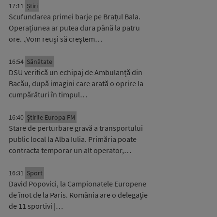
17:11
Știri
Scufundarea primei barje pe Brațul Bala.
Operațiunea ar putea dura până la patru
ore. „Vom reuși să creștem…
16:54
Sănătate
DSU verifică un echipaj de Ambulanță din
Bacău, după imagini care arată o oprire la
cumpărături în timpul…
16:40
Știrile Europa FM
Stare de perturbare gravă a transportului
public local la Alba Iulia. Primăria poate
contracta temporar un alt operator,…
16:31
Sport
David Popovici, la Campionatele Europene
de înot de la Paris. România are o delegație
de 11 sportivi |…