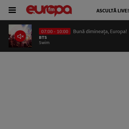
ASCULTĂ LIVE!
07:00 - 10:00
Bună dimineața, Europa!
ACASĂ
BTS
Swim
ȘTIRI
RADIO
CONCURSURI
PODCAST
ASCULTĂ LIVE