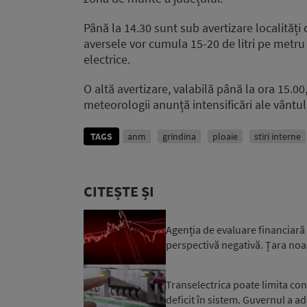
Până la 14.30 sunt sub avertizare localități 
aversele vor cumula 15-20 de litri pe metru p
electrice.
O altă avertizare, valabilă până la ora 15.0
meteorologii anunță intensificări ale vântul
TAGS
anm
grindina
ploaie
stiri interne
CITEȘTE ȘI
Agenția de evaluare financiară
perspectivă negativă. Țara noa
Transelectrica poate limita co
deficit în sistem. Guvernul a ad