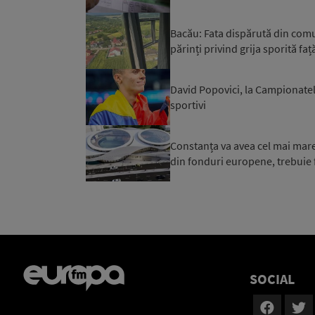
Bacău: Fata dispărută din comuna
părinți privind grija sporită față
David Popovici, la Campionatel
sportivi
Constanța va avea cel mai mare 
din fonduri europene, trebuie f
SOCIAL