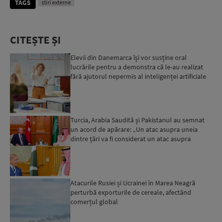
TAGS
stiri externe
CITEȘTE ȘI
Elevii din Danemarca își vor susține oral
lucrările pentru a demonstra că le-au realizat
fără ajutorul nepermis al inteligenței artificiale
Turcia, Arabia Saudită și Pakistanul au semnat
un acord de apărare: „Un atac asupra uneia
dintre țări va fi considerat un atac asupra
tuturor”...
Atacurile Rusiei și Ucrainei în Marea Neagră
perturbă exporturile de cereale, afectând
comerțul global