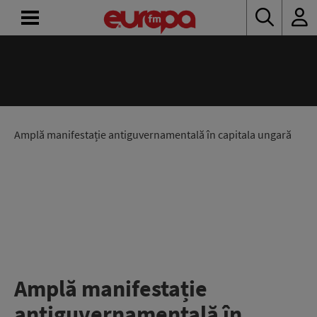
ACASĂ
ȘTIRI
RADIO
Amplă manifestație antiguvernamentală în capitala ungară
CONCURSURI
PODCAST
ASCULTĂ
LIVE
Amplă manifestație
antiguvernamentală în