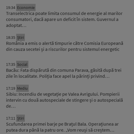
19:34
Economie
Transelectrica poate limita consumul de energie al marilor
consumatori, dacă apare un deficit în sistem. Guvernul a
adoptat…
18:35
Știri
România a emis o alertă timpurie către Comisia Europeană
din cauza secetei și a riscurilor pentru sistemul energetic
17:35
Social
Bacău: Fata dispărută din comuna Parava, găsită după trei
zile în localitate. Poliția face apel la părinți privind…
17:19
Mediu
Sibiu: Incendiu de vegetație pe Valea Avrigului. Pompierii
intervin cu două autospeciale de stingere și o autospecială
de…
17:11
Știri
Scufundarea primei barje pe Brațul Bala. Operațiunea ar
putea dura până la patru ore. „Vom reuși să creștem…