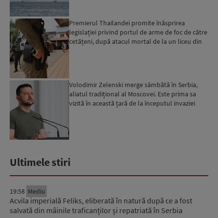
Premierul Thailandei promite înăsprirea
legislației privind portul de arme de foc de către
cetățeni, după atacul mortal de la un liceu din
Bangkok...
Volodimir Zelenski merge sâmbătă în Serbia,
aliatul tradițional al Moscovei. Este prima sa
vizită în această țară de la începutul invaziei
ruse...
Ultimele stiri
19:58
Mediu
Acvila imperială Feliks, eliberată în natură după ce a fost
salvată din mâinile traficanților și repatriată în Serbia