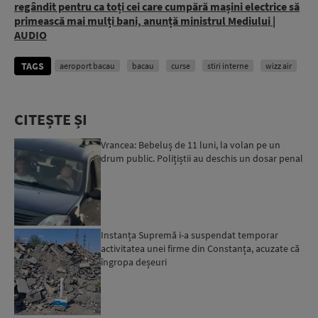
regândit pentru ca toți cei care cumpără mașini electrice să
primească mai mulți bani, anunță ministrul Mediului |
AUDIO
TAGS
aeroport bacau
bacau
curse
stiri interne
wizz air
CITEȘTE ȘI
Vrancea: Bebeluș de 11 luni, la volan pe un
drum public. Polițiștii au deschis un dosar penal
Instanța Supremă i-a suspendat temporar
activitatea unei firme din Constanța, acuzate că
îngropa deșeuri