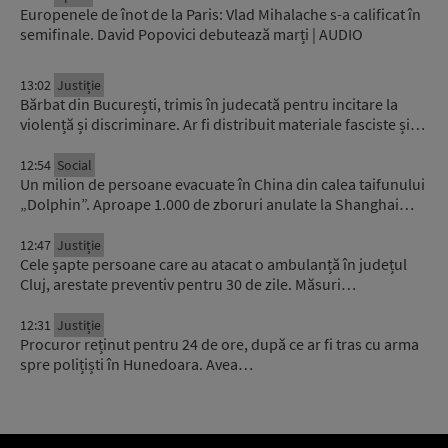
Europenele de înot de la Paris: Vlad Mihalache s-a calificat în
semifinale. David Popovici debutează marți | AUDIO
13:02
Justiție
Bărbat din București, trimis în judecată pentru incitare la
violență și discriminare. Ar fi distribuit materiale fasciste și…
12:54
Social
Un milion de persoane evacuate în China din calea taifunului
„Dolphin”. Aproape 1.000 de zboruri anulate la Shanghai…
12:47
Justiție
Cele șapte persoane care au atacat o ambulanță în județul
Cluj, arestate preventiv pentru 30 de zile. Măsuri…
12:31
Justiție
Procuror reținut pentru 24 de ore, după ce ar fi tras cu arma
spre polițiști în Hunedoara. Avea…