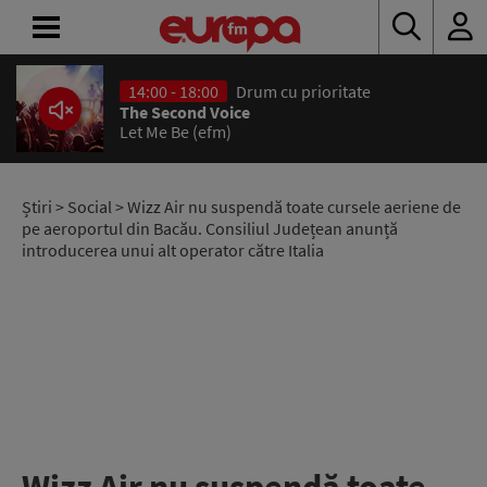
14:00 - 18:00
Drum cu prioritate
ACASĂ
The Second Voice
Let Me Be (efm)
ȘTIRI
RADIO
Știri
>
Social
> Wizz Air nu suspendă toate cursele aeriene de
pe aeroportul din Bacău. Consiliul Județean anunță
introducerea unui alt operator către Italia
CONCURSURI
PODCAST
ASCULTĂ
LIVE