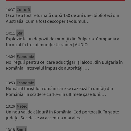
14:37
Cultură
O carte a fost returnată după 150 de ani unei biblioteci din
Australia. Cum a fost descoperit volumul…
14:11
Știri
Explozie la un depozit de muniții din Bulgaria. Compania a
furnizat în trecut muniție Ucrainei | AUDIO
14:04
Economie
Noi reguli pentru cei care aduc țigări și alcool din Bulgaria în
România. Intervalul impus de autorități |…
13:53
Economie
Numărul turiștilor români care se cazează în unități din
România, în scădere cu 10% în ultimele șase luni.…
13:26
Meteo
Un nou val de căldură în România. Cod portocaliu în șapte
județe. Seceta se va accentua mai ales…
13:18
Sport