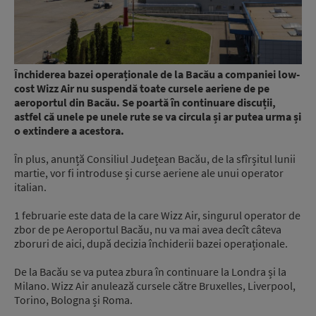
Închiderea bazei operaționale de la Bacău a companiei low-
cost Wizz Air nu suspendă toate cursele aeriene de pe
aeroportul din Bacău. Se poartă în continuare discuții,
astfel că unele pe unele rute se va circula și ar putea urma și
o extindere a acestora.
În plus, anunță Consiliul Județean Bacău, de la sfîrșitul lunii
martie, vor fi introduse și curse aeriene ale unui operator
italian.
1 februarie este data de la care Wizz Air, singurul operator de
zbor de pe Aeroportul Bacău, nu va mai avea decît câteva
zboruri de aici, după decizia închiderii bazei operaționale.
De la Bacău se va putea zbura în continuare la Londra și la
Milano. Wizz Air anulează cursele către Bruxelles, Liverpool,
Torino, Bologna și Roma.