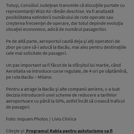
Totuși, Consiliul Județean transmite că discuțiile purtate cu
reprezentanții Wizz Air rămân deschise. Va fi analizată
posibilitatea extinderii numărului de rute operate sau
creșterea frecvenței de operare, dar totul depinde evoluția
situației economice, adică de numărul pasagerilor.
Pe de altă parte, aeroportul caută deja și alți operatori de
zbor pe care să-i aducă la Bacău, mai ales pentru destinațiile
cele mai solicitate de pasageri.
Un pas important va fi făcut de la sfârșitul lui martie, când
Aeroitalia va introduce curse regulate, de 4 ori pe săptămînă,
pe ruta Bacău – Milano.
Pentru a atrage la Bacău și alte companii aeriene, s-a luat
decizia introducerii unei scheme de reducere a tarifelor
aeroportuare cu până la 50%, astfel încât să crească traficul
de pasageri.
Foto: Inquam Photos / Liviu Chirica
Citește și:
Programul Rabla pentru autoturisme va fi