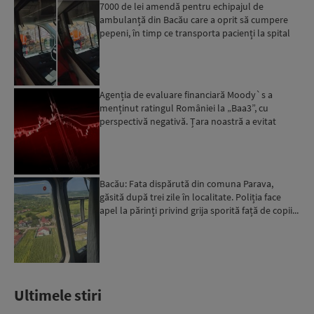
7000 de lei amendă pentru echipajul de
ambulanță din Bacău care a oprit să cumpere
pepeni, în timp ce transporta pacienți la spital
Agenția de evaluare financiară Moody`s a
menținut ratingul României la „Baa3”, cu
perspectivă negativă. Țara noastră a evitat
momentan retrogradarea...
Bacău: Fata dispărută din comuna Parava,
găsită după trei zile în localitate. Poliția face
apel la părinți privind grija sporită față de copii...
Ultimele stiri