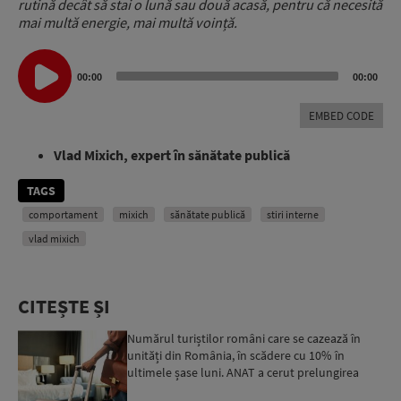
rutină decât să stai o lună sau două acasă, pentru că necesită
mai multă energie, mai multă voință.
Audio
00:00
00:00
Player
EMBED CODE
Vlad Mixich, expert în sănătate publică
TAGS
comportament
mixich
sănătate publică
stiri interne
vlad mixich
CITEȘTE ȘI
Numărul turiștilor români care se cazează în
unități din România, în scădere cu 10% în
ultimele șase luni. ANAT a cerut prelungirea
programului de aco...