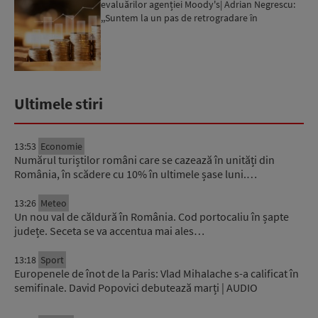
evaluărilor agenției Moody's| Adrian Negrescu:
,,Suntem la un pas de retrogradare în
următoarele 18-20 de luni, ...
Ultimele stiri
13:53
Economie
Numărul turiștilor români care se cazează în unități din
România, în scădere cu 10% în ultimele șase luni.…
13:26
Meteo
Un nou val de căldură în România. Cod portocaliu în șapte
județe. Seceta se va accentua mai ales…
13:18
Sport
Europenele de înot de la Paris: Vlad Mihalache s-a calificat în
semifinale. David Popovici debutează marți | AUDIO