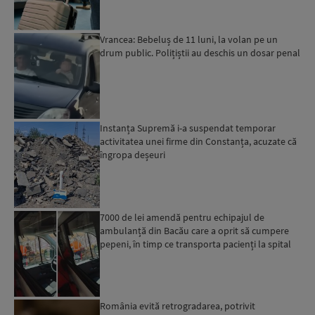
Vrancea: Bebeluș de 11 luni, la volan pe un
drum public. Polițiștii au deschis un dosar penal
Instanța Supremă i-a suspendat temporar
activitatea unei firme din Constanța, acuzate că
îngropa deșeuri
7000 de lei amendă pentru echipajul de
ambulanță din Bacău care a oprit să cumpere
pepeni, în timp ce transporta pacienți la spital
România evită retrogradarea, potrivit