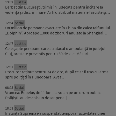
13:02
Justiție
Bărbat din București, trimis în judecată pentru incitare la
violență și discriminare. Ar fi distribuit materiale fasciste și…
12:54
Social
Un milion de persoane evacuate în China din calea taifunului
„Dolphin”. Aproape 1.000 de zboruri anulate la Shanghai…
12:47
Justiție
Cele șapte persoane care au atacat o ambulanță în județul
Cluj, arestate preventiv pentru 30 de zile. Măsuri…
12:31
Justiție
Procuror reținut pentru 24 de ore, după ce ar fi tras cu arma
spre polițiști în Hunedoara. Avea…
08:25
Social
Vrancea: Bebeluș de 11 luni, la volan pe un drum public.
Polițiștii au deschis un dosar penal |…
18:53
Social
Instanța Supremă i-a suspendat temporar activitatea unei