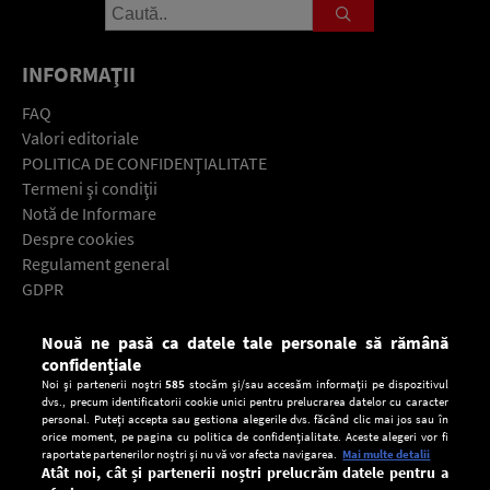
INFORMAŢII
FAQ
Valori editoriale
POLITICA DE CONFIDENŢIALITATE
Termeni şi condiţii
Notă de Informare
Despre cookies
Regulament general
GDPR
Contact
Nouă ne pasă ca datele tale personale să rămână
Descarcă gratuit aplicaţia Europa FM pentru smartphone:
confidențiale
Noi și partenerii noștri
585
stocăm și/sau accesăm informații pe dispozitivul
dvs., precum identificatorii cookie unici pentru prelucrarea datelor cu caracter
personal. Puteți accepta sau gestiona alegerile dvs. făcând clic mai jos sau în
orice moment, pe pagina cu politica de confidențialitate. Aceste alegeri vor fi
raportate partenerilor noștri și nu vă vor afecta navigarea.
Mai multe detalii
Atât noi, cât și partenerii noștri prelucrăm datele pentru a