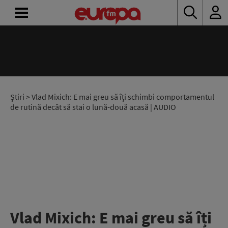
ACASĂ
ȘTIRI
RADIO
Știri
> Vlad Mixich: E mai greu să îți schimbi comportamentul
de rutină decât să stai o lună-două acasă | AUDIO
CONCURSURI
PODCAST
ASCULTĂ
LIVE
Vlad Mixich: E mai greu să îți