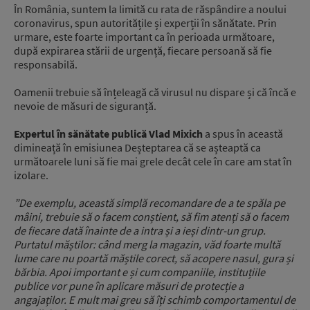
În România, suntem la limită cu rata de răspândire a noului
coronavirus, spun autoritățile și experții în sănătate. Prin
urmare, este foarte important ca în perioada următoare,
după expirarea stării de urgență, fiecare persoană să fie
responsabilă.
Oamenii trebuie să înțeleagă că virusul nu dispare și că încă e
nevoie de măsuri de siguranță.
Expertul în sănătate publică Vlad Mixich
a spus în această
dimineață în emisiunea Deșteptarea că se așteaptă ca
următoarele luni să fie mai grele decât cele în care am stat în
izolare.
”De exemplu, această simplă recomandare de a te spăla pe
mâini, trebuie să o facem conștient, să fim atenți să o facem
de fiecare dată înainte de a intra și a ieși dintr-un grup.
Purtatul măștilor: când merg la magazin, văd foarte multă
lume care nu poartă măștile corect, să acopere nasul, gura și
bărbia. Apoi important e și cum companiile, instituțiile
publice vor pune în aplicare măsuri de protecție a
angajaților. E mult mai greu să îți schimb comportamentul de