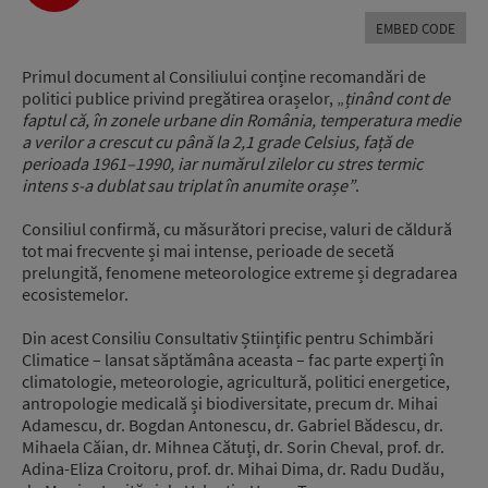
Player
EMBED CODE
Primul document al Consiliului conține recomandări de
politici publice privind pregătirea orașelor, „
ținând cont de
faptul că, în zonele urbane din România, temperatura medie
a verilor a crescut cu până la 2,1 grade Celsius, față de
perioada 1961–1990, iar numărul zilelor cu stres termic
intens s-a dublat sau triplat în anumite orașe”
.
Consiliul confirmă, cu măsurători precise, valuri de căldură
tot mai frecvente și mai intense, perioade de secetă
prelungită, fenomene meteorologice extreme și degradarea
ecosistemelor.
Din acest Consiliu Consultativ Științific pentru Schimbări
Climatice – lansat săptămâna aceasta – fac parte experți în
climatologie, meteorologie, agricultură, politici energetice,
antropologie medicală și biodiversitate, precum dr. Mihai
Adamescu, dr. Bogdan Antonescu, dr. Gabriel Bădescu, dr.
Mihaela Căian, dr. Mihnea Cătuți, dr. Sorin Cheval, prof. dr.
Adina-Eliza Croitoru, prof. dr. Mihai Dima, dr. Radu Dudău,