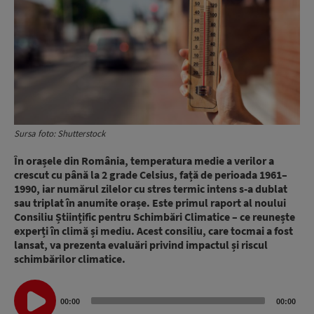
Sursa foto: Shutterstock
În orașele din România, temperatura medie a verilor a
crescut cu până la 2 grade Celsius, față de perioada 1961–
1990, iar numărul zilelor cu stres termic intens s-a dublat
sau triplat în anumite orașe. Este primul raport al noului
Consiliu Științific pentru Schimbări Climatice – ce reunește
experți în climă și mediu. Acest consiliu, care tocmai a fost
lansat, va prezenta evaluări privind impactul și riscul
schimbărilor climatice.
Audio
00:00
00:00