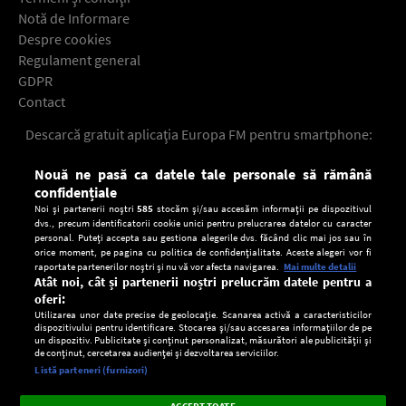
Notă de Informare
Despre cookies
Regulament general
GDPR
Contact
Descarcă gratuit aplicaţia Europa FM pentru smartphone:
Nouă ne pasă ca datele tale personale să rămână
confidențiale
Noi și partenerii noștri
585
stocăm și/sau accesăm informații pe dispozitivul
dvs., precum identificatorii cookie unici pentru prelucrarea datelor cu caracter
personal. Puteți accepta sau gestiona alegerile dvs. făcând clic mai jos sau în
orice moment, pe pagina cu politica de confidențialitate. Aceste alegeri vor fi
raportate partenerilor noștri și nu vă vor afecta navigarea.
Mai multe detalii
Atât noi, cât și partenerii noștri prelucrăm datele pentru a
oferi:
Utilizarea unor date precise de geolocație. Scanarea activă a caracteristicilor
dispozitivului pentru identificare. Stocarea și/sau accesarea informațiilor de pe
un dispozitiv. Publicitate și conținut personalizat, măsurători ale publicității și
de conținut, cercetarea audienței și dezvoltarea serviciilor.
Setări:
Listă parteneri (furnizori)
Ascultă Europa FM în aplicație
Dark
×
Instalează
Radio live, podcasturi, știri și alerte