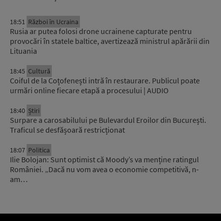
18:51
Război în Ucraina
Rusia ar putea folosi drone ucrainene capturate pentru
provocări în statele baltice, avertizează ministrul apărării din
Lituania
18:45
Cultură
Coiful de la Coțofenești intră în restaurare. Publicul poate
urmări online fiecare etapă a procesului | AUDIO
18:40
Știri
Surpare a carosabilului pe Bulevardul Eroilor din București.
Traficul se desfășoară restricționat
18:07
Politica
Ilie Bolojan: Sunt optimist că Moody’s va menține ratingul
României. „Dacă nu vom avea o economie competitivă, n-
am…