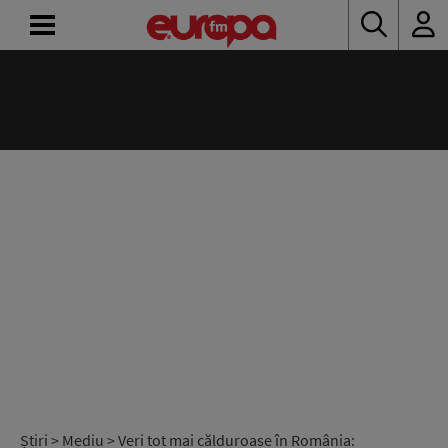
ACASĂ
ȘTIRI
RADIO
CONCURSURI
PODCAST
ASCULTĂ
LIVE
Știri
>
Mediu
> Veri tot mai călduroase în România: