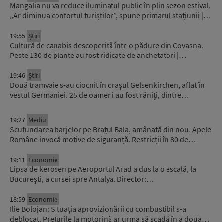
Mangalia nu va reduce iluminatul public în plin sezon estival.
„Ar diminua confortul turiștilor”, spune primarul stațiunii |…
19:55
Știri
Cultură de canabis descoperită într-o pădure din Covasna.
Peste 130 de plante au fost ridicate de anchetatori |…
19:46
Știri
Două tramvaie s-au ciocnit în orașul Gelsenkirchen, aflat în
vestul Germaniei. 25 de oameni au fost răniți, dintre…
19:27
Mediu
Scufundarea barjelor pe Brațul Bala, amânată din nou. Apele
Române invocă motive de siguranță. Restricții în 80 de…
19:11
Economie
Lipsa de kerosen pe Aeroportul Arad a dus la o escală, la
București, a cursei spre Antalya. Director:…
18:59
Economie
Ilie Bolojan: Situaţia aprovizionării cu combustibil s-a
deblocat. Prețurile la motorină ar urma să scadă în a doua…