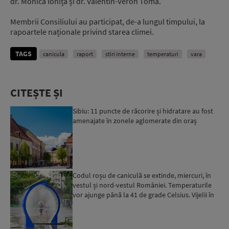
dr. Monica Ioniță și dr. Valentin-Veron Toma.
Membrii Consiliului au participat, de-a lungul timpului, la
rapoartele naționale privind starea climei.
TAGS
canicula
raport
stiri interne
temperaturi
vara
CITEȘTE ȘI
Sibiu: 11 puncte de răcorire și hidratare au fost
amenajate în zonele aglomerate din oraș
Codul roșu de caniculă se extinde, miercuri, în
vestul și nord-vestul României. Temperaturile
vor ajunge până la 41 de grade Celsius. Vijelii în
mai m...