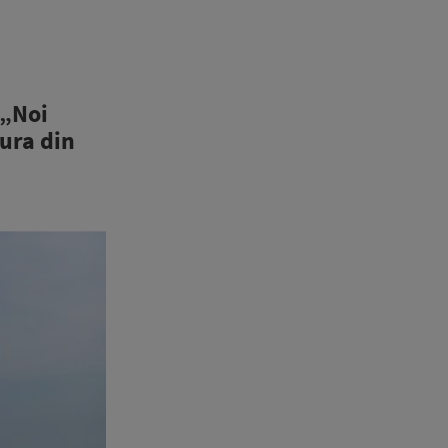
 „Noi
tura din