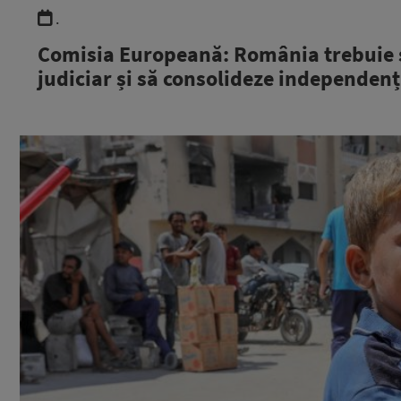
.
Comisia Europeană: România trebuie s
judiciar și să consolideze independenț