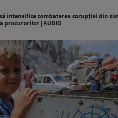
ă intensifice combaterea corupției din si
a procurorilor | AUDIO