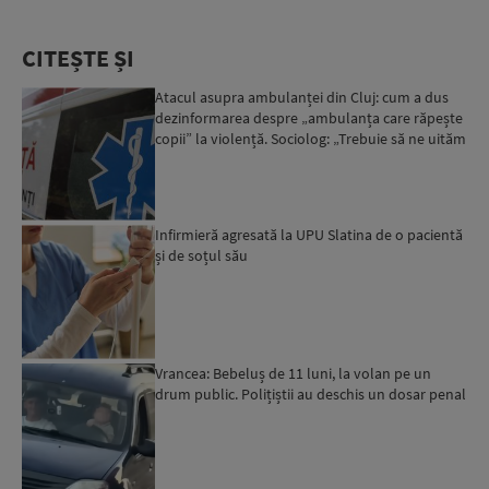
CITEȘTE ȘI
Atacul asupra ambulanței din Cluj: cum a dus
dezinformarea despre „ambulanța care răpește
copii” la violență. Sociolog: „Trebuie să ne uităm
cu îngrij...
Infirmieră agresată la UPU Slatina de o pacientă
și de soțul său
Vrancea: Bebeluș de 11 luni, la volan pe un
drum public. Polițiștii au deschis un dosar penal