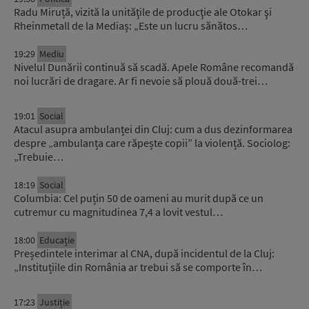
Radu Miruță, vizită la unităţile de producţie ale Otokar şi
Rheinmetall de la Mediaș: „Este un lucru sănătos…
19:29
Mediu
Nivelul Dunării continuă să scadă. Apele Române recomandă
noi lucrări de dragare. Ar fi nevoie să plouă două-trei…
19:01
Social
Atacul asupra ambulanței din Cluj: cum a dus dezinformarea
despre „ambulanța care răpește copii” la violență. Sociolog:
„Trebuie…
18:19
Social
Columbia: Cel puțin 50 de oameni au murit după ce un
cutremur cu magnitudinea 7,4 a lovit vestul…
18:00
Educație
Președintele interimar al CNA, după incidentul de la Cluj:
„Instituțiile din România ar trebui să se comporte în…
17:23
Justiție