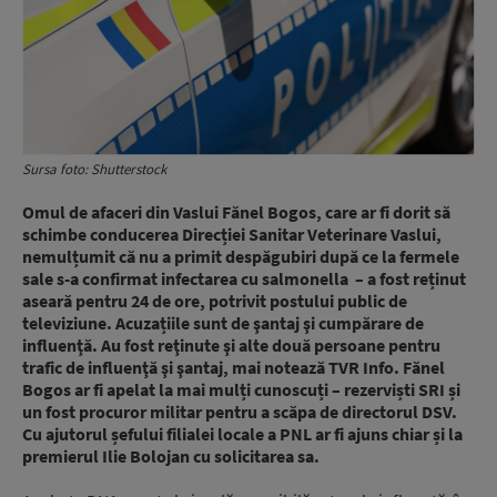
Sursa foto: Shutterstock
Omul de afaceri din Vaslui Fănel Bogos, care ar fi dorit să
schimbe conducerea Direcției Sanitar Veterinare Vaslui,
nemulțumit că nu a primit despăgubiri după ce la fermele
sale s-a confirmat infectarea cu salmonella – a fost reținut
aseară pentru 24 de ore, potrivit postului public de
televiziune. Acuzațiile sunt de şantaj şi cumpărare de
influenţă. Au fost reţinute şi alte două persoane pentru
trafic de influenţă şi şantaj, mai notează TVR Info. Fănel
Bogos ar fi apelat la mai mulți cunoscuți – rezerviști SRI și
un fost procuror militar pentru a scăpa de directorul DSV.
Cu ajutorul șefului filialei locale a PNL ar fi ajuns chiar și la
premierul Ilie Bolojan cu solicitarea sa.