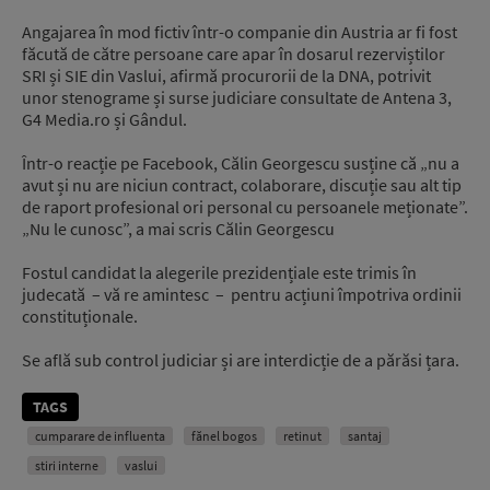
Angajarea în mod fictiv într-o companie din Austria ar fi fost
făcută de către persoane care apar în dosarul rezerviștilor
SRI și SIE din Vaslui, afirmă procurorii de la DNA, potrivit
unor stenograme și surse judiciare consultate de Antena 3,
G4 Media.ro și Gândul.
Într-o reacție pe Facebook, Călin Georgescu susține că „nu a
avut și nu are niciun contract, colaborare, discuție sau alt tip
de raport profesional ori personal cu persoanele meționate”.
„Nu le cunosc”, a mai scris Călin Georgescu
Fostul candidat la alegerile prezidențiale este trimis în
judecată – vă re amintesc – pentru acțiuni împotriva ordinii
constituționale.
Se află sub control judiciar și are interdicție de a părăsi țara.
TAGS
cumparare de influenta
fănel bogos
retinut
santaj
stiri interne
vaslui