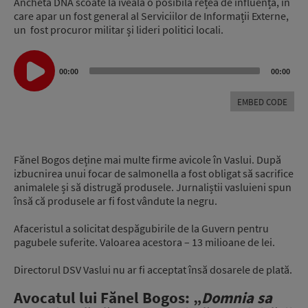
Ancheta DNA scoate la iveală o posibilă rețea de influență, în
care apar un fost general al Serviciilor de Informații Externe,
un fost procuror militar și lideri politici locali.
Audio
Player
00:00
00:00
EMBED CODE
Fănel Bogos deține mai multe firme avicole în Vaslui. După
izbucnirea unui focar de salmonella a fost obligat să sacrifice
animalele și să distrugă produsele. Jurnaliștii vasluieni spun
însă că produsele ar fi fost vândute la negru.
Afaceristul a solicitat despăgubirile de la Guvern pentru
pagubele suferite. Valoarea acestora – 13 milioane de lei.
Directorul DSV Vaslui nu ar fi acceptat însă dosarele de plată.
Avocatul lui
Fănel Bogos: „
Domnia sa