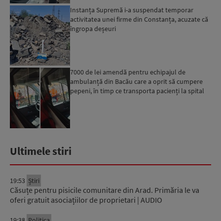
Instanța Supremă i-a suspendat temporar
activitatea unei firme din Constanța, acuzate că
îngropa deșeuri
7000 de lei amendă pentru echipajul de
ambulanță din Bacău care a oprit să cumpere
pepeni, în timp ce transporta pacienți la spital
Ultimele stiri
19:53
Știri
Căsuțe pentru pisicile comunitare din Arad. Primăria le va
oferi gratuit asociațiilor de proprietari | AUDIO
19:38
Politica