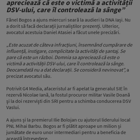
apreciează că este o victimă a activității
DSV-ului, care îl controlează la sânge”
Fănel Bogos a ajuns miercuri seară la audieri la DNA Iași. Nu
a dorit să facă declarații jurnaliștilor prezenți. Ulterior,
avocatul acestuia Daniel Atasiei a făcut unele precizări.
„Este acuzat de câteva infracțiuni, însemnând cumpărare de
influență, instigare, complicitate la activități de șantaj. Se
pare că este un război. Domnia sa apreciează că este o
victimă a activității DSV-ului, care îl controlează la sânge.
Deocamdată nu a dat declarații. Se consideră nevinovat”,
a
precizat avocatul său.
Potrivit G4 Media, afaceristul ar fi apelat la generalul SIE în
rezervă Nicolae Iană, la fostul procuror militar Vasile Doană
şi la doi rezervişti din SRI pentru a schimba conducerea DSV
Vaslui.
A ajuns și la premierul Ilie Bolojan cu ajutorul liderului local
PNL Mihai Barbu. Bogos ar fi plătit aproape un milion și
jumătate de euro unor intermediari pentru a beneficia de
această întrevedere.