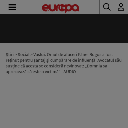
ACASĂ
ȘTIRI
RADIO
Știri
>
Social
> Vaslui: Omul de afaceri Fănel Bogos a fost
reţinut pentru şantaj şi cumpărare de influenţă. Avocatul său
susține că acesta se consideră nevinovat: „Domnia sa
CONCURSURI
apreciează că este o victimă” | AUDIO
PODCAST
ASCULTĂ
LIVE