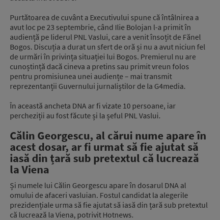
Purtătoarea de cuvânt a Executivului spune că întâlnirea a
avut loc pe 23 septembrie, când Ilie Bolojan l-a primit în
audiență pe liderul PNL Vaslui, care a venit însoțit de Fănel
Bogos. Discuția a durat un sfert de oră și nu a avut niciun fel
de urmări în privința situației lui Bogos. Premierul nu are
cunoștință dacă cineva a pretins sau primit vreun folos
pentru promisiunea unei audiențe – mai transmit
reprezentanții Guvernului jurnaliștilor de la G4media.
În această ancheta DNA ar fi vizate 10 persoane, iar
percheziții au fost făcute și la șeful PNL Vaslui.
Călin Georgescu, al cărui nume apare în
acest dosar, ar fi urmat să fie ajutat să
iasă din țară sub pretextul că lucrează
la Viena
Și numele lui Călin Georgescu apare în dosarul DNA al
omului de afaceri vasluian. Fostul candidat la alegerile
prezidențiale urma să fie ajutat să iasă din țară sub pretextul
că lucrează la Viena, potrivit Hotnews.