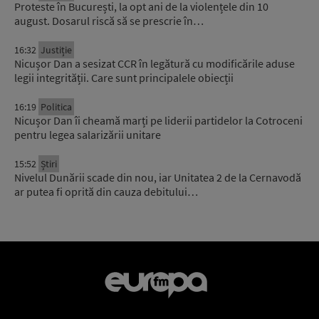
Proteste în București, la opt ani de la violențele din 10
august. Dosarul riscă să se prescrie în…
16:32
Justiție
Nicușor Dan a sesizat CCR în legătură cu modificările aduse
legii integrității. Care sunt principalele obiecții
16:19
Politica
Nicușor Dan îi cheamă marți pe liderii partidelor la Cotroceni
pentru legea salarizării unitare
15:52
Știri
Nivelul Dunării scade din nou, iar Unitatea 2 de la Cernavodă
ar putea fi oprită din cauza debitului…