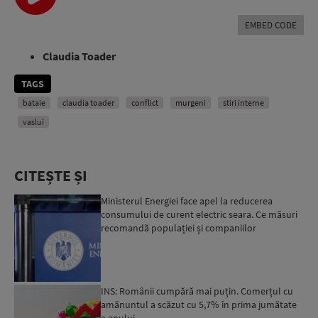
Player
EMBED CODE
Claudia Toader
TAGS
bataie
claudia toader
conflict
murgeni
stiri interne
vaslui
CITEȘTE ȘI
Ministerul Energiei face apel la reducerea
consumului de curent electric seara. Ce măsuri
recomandă populației și companiilor
INS: Românii cumpără mai puțin. Comerțul cu
amănuntul a scăzut cu 5,7% în prima jumătate
a anului