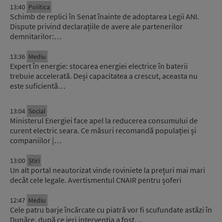
13:40
Politica
Schimb de replici în Senat înainte de adoptarea Legii ANI.
Dispute privind declarațiile de avere ale partenerilor
demnitarilor:…
13:36
Mediu
Expert în energie: stocarea energiei electrice în baterii
trebuie accelerată. Deși capacitatea a crescut, aceasta nu
este suficientă…
13:04
Social
Ministerul Energiei face apel la reducerea consumului de
curent electric seara. Ce măsuri recomandă populației și
companiilor |…
13:00
Știri
Un alt portal neautorizat vinde roviniete la prețuri mai mari
decât cele legale. Avertismentul CNAIR pentru șoferi
12:47
Mediu
Cele patru barje încărcate cu piatră vor fi scufundate astăzi în
Dunăre, după ce ieri intervenția a fost…