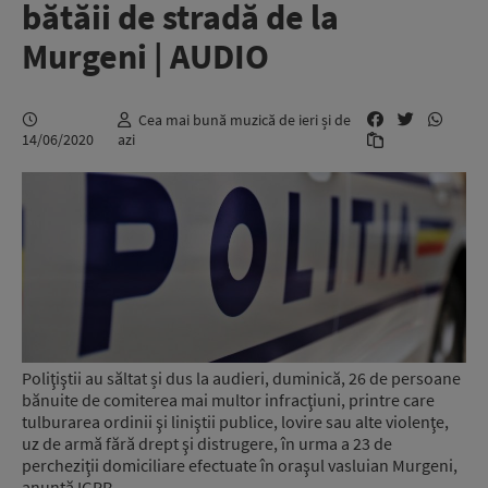
bătăii de stradă de la
Murgeni | AUDIO
Cea mai bună muzică de ieri și de
14/06/2020
azi
Poliţiştii au săltat și dus la audieri, duminică, 26 de persoane
bănuite de comiterea mai multor infracţiuni, printre care
tulburarea ordinii şi liniştii publice, lovire sau alte violenţe,
uz de armă fără drept şi distrugere, în urma a 23 de
percheziţii domiciliare efectuate în oraşul vasluian Murgeni,
anunță IGPR.