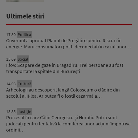
Ultimele stiri
17:30
Politica
Guvernul a aprobat Planul de Pregătire pentru Riscuri în
energie. Marii consumatori pot fi deconectați în cazul unor…
15:09
Social
Ilfov: Scăpare de gaze în Bragadiru. Trei persoane au fost
transportate la spitale din București
14:03
Cultură
Arheologii au descoperit lângă Colosseum o clădire din
secolul al II-lea. Ar putea fi o fostă cazarmă a…
13:55
Justiție
Procesul în care Călin Georgescu și Horațiu Potra sunt
judecați pentru tentativă la comiterea unor acțiuni împotriva
ordinii…