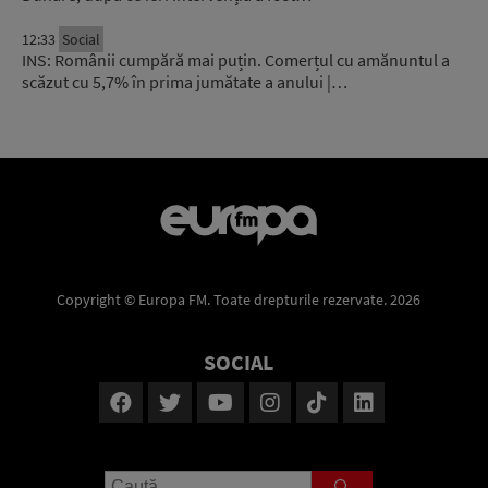
12:33
Social
INS: Românii cumpără mai puțin. Comerțul cu amănuntul a
scăzut cu 5,7% în prima jumătate a anului |…
Copyright © Europa FM. Toate drepturile rezervate. 2026
SOCIAL