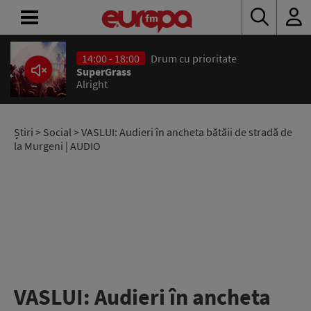
14:00 - 18:00
Drum cu prioritate
ACASĂ
SuperGrass
Alright
ȘTIRI
RADIO
Știri
>
Social
> VASLUI: Audieri în ancheta bătăii de stradă de
la Murgeni | AUDIO
CONCURSURI
PODCAST
ASCULTĂ
LIVE
VASLUI: Audieri în ancheta