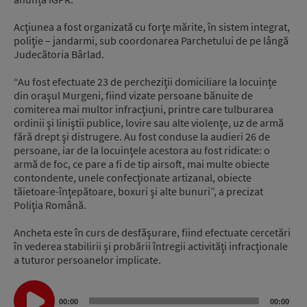
Acţiunea a fost organizată cu forţe mărite, în sistem integrat,
poliţie – jandarmi, sub coordonarea Parchetului de pe lângă
Judecătoria Bârlad.
“Au fost efectuate 23 de percheziţii domiciliare la locuinţe
din oraşul Murgeni, fiind vizate persoane bănuite de
comiterea mai multor infracţiuni, printre care tulburarea
ordinii şi liniştii publice, lovire sau alte violenţe, uz de armă
fără drept şi distrugere. Au fost conduse la audieri 26 de
persoane, iar de la locuinţele acestora au fost ridicate: o
armă de foc, ce pare a fi de tip airsoft, mai multe obiecte
contondente, unele confecţionate artizanal, obiecte
tăietoare-înţepătoare, boxuri şi alte bunuri”, a precizat
Poliţia Română.
Ancheta este în curs de desfăşurare, fiind efectuate cercetări
în vederea stabilirii şi probării întregii activităţi infracţionale
a tuturor persoanelor implicate.
Audio
00:00
00:00