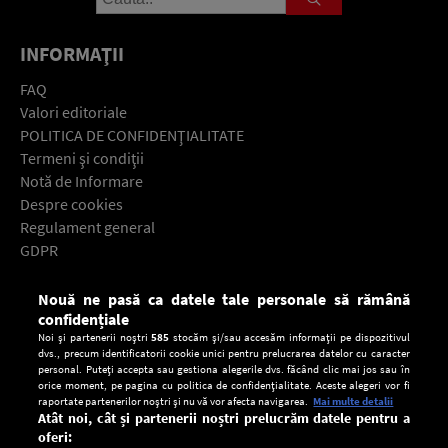
INFORMAŢII
FAQ
Valori editoriale
POLITICA DE CONFIDENŢIALITATE
Termeni şi condiţii
Notă de Informare
Despre cookies
Regulament general
GDPR
Contact
Nouă ne pasă ca datele tale personale să rămână
Descarcă gratuit aplicaţia Europa FM pentru smartphone:
confidențiale
Noi și partenerii noștri
585
stocăm și/sau accesăm informații pe dispozitivul
dvs., precum identificatorii cookie unici pentru prelucrarea datelor cu caracter
personal. Puteți accepta sau gestiona alegerile dvs. făcând clic mai jos sau în
orice moment, pe pagina cu politica de confidențialitate. Aceste alegeri vor fi
raportate partenerilor noștri și nu vă vor afecta navigarea.
Mai multe detalii
Atât noi, cât și partenerii noștri prelucrăm datele pentru a
oferi: