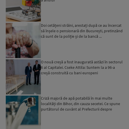
Doi cetățeni străini, arestați după ce au încercat
să înșele o pensionară din București, pretinzând
că sunt de la poliție și de la bancă ...
O nouă creșă a fost inaugurată astăzi în sectorul
6 al Capitalei. Cseke Attila: Suntem la a 96-a
creșă construită cu bani europeni
Criză majoră de apă potabilă în mai multe
localități din Bihor, din cauza secetei. Ce spune
purtătorul de cuvânt al Prefecturii despre
măsurile luate ...