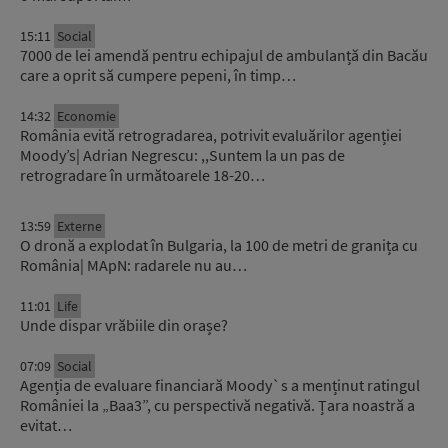
15:11
Social
7000 de lei amendă pentru echipajul de ambulanță din Bacău
care a oprit să cumpere pepeni, în timp…
14:32
Economie
România evită retrogradarea, potrivit evaluărilor agenției
Moody’s| Adrian Negrescu: ,,Suntem la un pas de
retrogradare în următoarele 18-20…
13:59
Externe
O dronă a explodat în Bulgaria, la 100 de metri de granița cu
România| MApN: radarele nu au…
11:01
Life
Unde dispar vrăbiile din orașe?
07:09
Social
Agenția de evaluare financiară Moody`s a menținut ratingul
României la „Baa3”, cu perspectivă negativă. Țara noastră a
evitat…