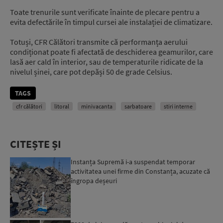
Toate trenurile sunt verificate înainte de plecare pentru a
evita defectările în timpul cursei ale instalației de climatizare.
Totuși, CFR Călători transmite că performanța aerului
condiționat poate fi afectată de deschiderea geamurilor, care
lasă aer cald în interior, sau de temperaturile ridicate de la
nivelul șinei, care pot depăși 50 de grade Celsius.
TAGS
cfr călători
litoral
minivacanta
sarbatoare
stiri interne
CITEȘTE ȘI
Instanța Supremă i-a suspendat temporar
activitatea unei firme din Constanța, acuzate că
îngropa deșeuri