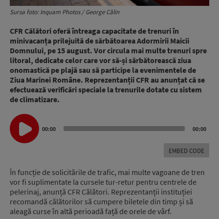
Sursa foto: Inquam Photos / George Călin
CFR Călători oferă întreaga capacitate de trenuri în
minivacanța prilejuită de sărbătoarea Adormirii Maicii
Domnului, pe 15 august. Vor circula mai multe trenuri spre
litoral, dedicate celor care vor să-și sărbătorească ziua
onomastică pe plajă sau să participe la evenimentele de
Ziua Marinei Române. Reprezentanții CFR au anunțat că se
efectuează verificări speciale la trenurile dotate cu sistem
de climatizare.
Audio
00:00
00:00
Player
EMBED CODE
În funcție de solicitările de trafic, mai multe vagoane de tren
vor fi suplimentate la cursele tur-retur pentru centrele de
pelerinaj, anunță CFR Călători. Reprezentanții instituției
recomandă călătorilor să cumpere biletele din timp și să
aleagă curse în altă perioadă față de orele de vârf.