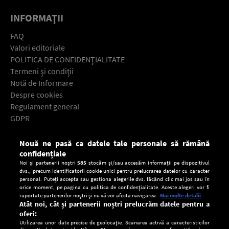
INFORMAŢII
FAQ
Valori editoriale
POLITICA DE CONFIDENŢIALITATE
Termeni şi condiţii
Notă de Informare
Despre cookies
Regulament general
GDPR
Contact
Nouă ne pasă ca datele tale personale să rămână
Descarcă gratuit aplicaţia Europa FM pentru smartphone:
confidențiale
Noi și partenerii noștri
585
stocăm și/sau accesăm informații pe dispozitivul
dvs., precum identificatorii cookie unici pentru prelucrarea datelor cu caracter
personal. Puteți accepta sau gestiona alegerile dvs. făcând clic mai jos sau în
orice moment, pe pagina cu politica de confidențialitate. Aceste alegeri vor fi
raportate partenerilor noștri și nu vă vor afecta navigarea.
Mai multe detalii
Atât noi, cât și partenerii noștri prelucrăm datele pentru a
oferi:
Utilizarea unor date precise de geolocație. Scanarea activă a caracteristicilor