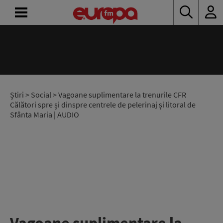
ACASĂ
ȘTIRI
RADIO
Știri
>
Social
> Vagoane suplimentare la trenurile CFR
Călători spre și dinspre centrele de pelerinaj și litoral de
Sfânta Maria | AUDIO
CONCURSURI
PODCAST
ASCULTĂ
LIVE