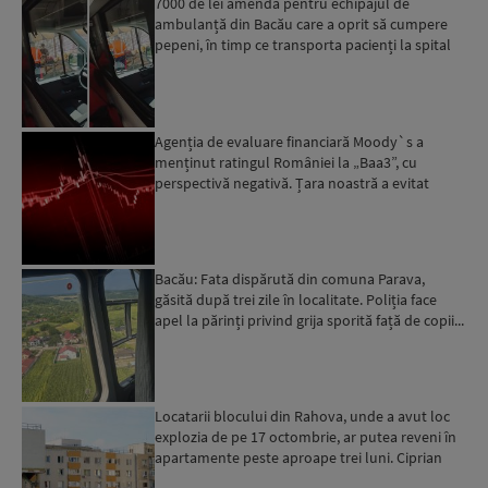
7000 de lei amendă pentru echipajul de
ambulanță din Bacău care a oprit să cumpere
pepeni, în timp ce transporta pacienți la spital
Agenția de evaluare financiară Moody`s a
menținut ratingul României la „Baa3”, cu
perspectivă negativă. Țara noastră a evitat
momentan retrogradarea...
Bacău: Fata dispărută din comuna Parava,
găsită după trei zile în localitate. Poliția face
apel la părinți privind grija sporită față de copii...
Locatarii blocului din Rahova, unde a avut loc
explozia de pe 17 octombrie, ar putea reveni în
apartamente peste aproape trei luni. Ciprian
Ciucu: Vor...