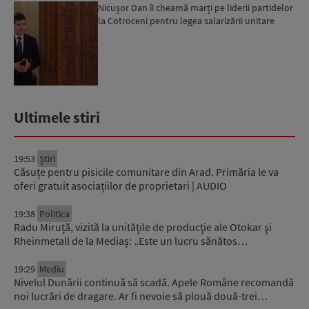
Nicușor Dan îi cheamă marți pe liderii partidelor
la Cotroceni pentru legea salarizării unitare
Ultimele stiri
19:53
Știri
Căsuțe pentru pisicile comunitare din Arad. Primăria le va
oferi gratuit asociațiilor de proprietari | AUDIO
19:38
Politica
Radu Miruță, vizită la unităţile de producţie ale Otokar şi
Rheinmetall de la Mediaș: „Este un lucru sănătos…
19:29
Mediu
Nivelul Dunării continuă să scadă. Apele Române recomandă
noi lucrări de dragare. Ar fi nevoie să plouă două-trei…