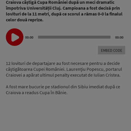
Craiova câștigă Cupa României după un meci dramatic
împotriva Universității Cluj. Campioana a fost decisă prin
lovituri de la 11 metri, după ce scorul a rămas 0-0 la finalul
celor două reprize.
Audio
00:00
00:00
Player
EMBED CODE
12 lovituri de departajare au fost necesare pentru a decide
câștigătoarea Cupei României. Laurențiu Popescu, portarul
Craiovei a apărat ultimul penalty executat de Iulian Cristea.
A fost mare bucurie pe stadionul din Sibiu imediat după ce
Craiova a readus Cupa în Bănie.