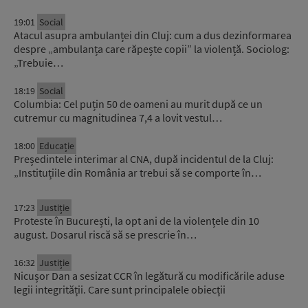
19:01
Social
Atacul asupra ambulanței din Cluj: cum a dus dezinformarea
despre „ambulanța care răpește copii” la violență. Sociolog:
„Trebuie…
18:19
Social
Columbia: Cel puțin 50 de oameni au murit după ce un
cutremur cu magnitudinea 7,4 a lovit vestul…
18:00
Educație
Președintele interimar al CNA, după incidentul de la Cluj:
„Instituțiile din România ar trebui să se comporte în…
17:23
Justiție
Proteste în București, la opt ani de la violențele din 10
august. Dosarul riscă să se prescrie în…
16:32
Justiție
Nicușor Dan a sesizat CCR în legătură cu modificările aduse
legii integrității. Care sunt principalele obiecții