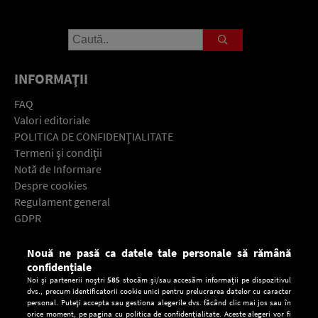
INFORMAŢII
FAQ
Valori editoriale
POLITICA DE CONFIDENŢIALITATE
Termeni şi condiţii
Notă de Informare
Despre cookies
Regulament general
GDPR
Contact
Nouă ne pasă ca datele tale personale să rămână
Descarcă gratuit aplicaţia Europa FM pentru smartphone:
confidențiale
Noi și partenerii noștri
585
stocăm și/sau accesăm informații pe dispozitivul
dvs., precum identificatorii cookie unici pentru prelucrarea datelor cu caracter
personal. Puteți accepta sau gestiona alegerile dvs. făcând clic mai jos sau în
orice moment, pe pagina cu politica de confidențialitate. Aceste alegeri vor fi