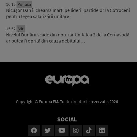
16:19
Politica
Nicușor Dan îi cheamă marți pe liderii partidelor la Cotroceni
pentru legea salarizării unitare
15:52
Știri
Nivelul Dunării scade din nou, iar Unitatea 2 de la Cernavodă
ar putea fi oprită din cauza debitului…
Copyright © Europa FM. Toate drepturile rezervate. 2026
SOCIAL