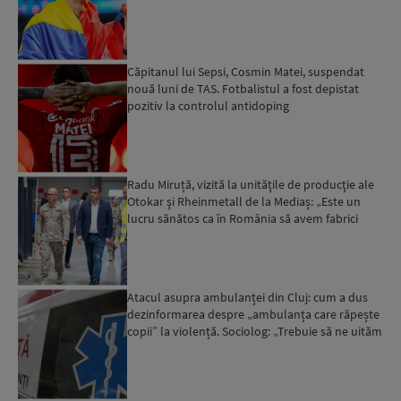
Căpitanul lui Sepsi, Cosmin Matei, suspendat
nouă luni de TAS. Fotbalistul a fost depistat
pozitiv la controlul antidoping
Radu Miruță, vizită la unităţile de producţie ale
Otokar şi Rheinmetall de la Mediaș: „Este un
lucru sănătos ca în România să avem fabrici
care să pro...
Atacul asupra ambulanței din Cluj: cum a dus
dezinformarea despre „ambulanța care răpește
copii” la violență. Sociolog: „Trebuie să ne uităm
cu îngrij...