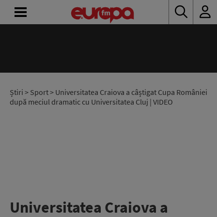
ACASĂ
ȘTIRI
RADIO
Știri
>
Sport
> Universitatea Craiova a câștigat Cupa României
după meciul dramatic cu Universitatea Cluj | VIDEO
CONCURSURI
PODCAST
ASCULTĂ
LIVE
Universitatea Craiova a