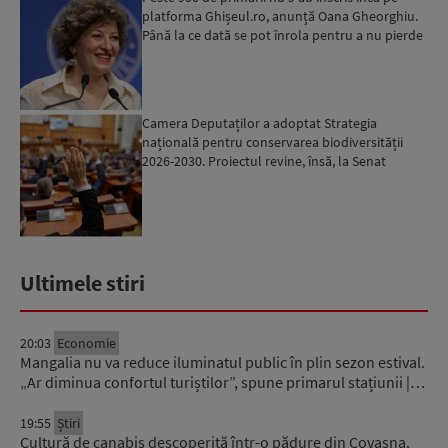
platforma Ghișeul.ro, anunță Oana Gheorghiu.
Până la ce dată se pot înrola pentru a nu pierde
fondurile ...
Camera Deputaților a adoptat Strategia
națională pentru conservarea biodiversității
2026-2030. Proiectul revine, însă, la Senat
pentru modificări...
Ultimele stiri
20:03
Economie
Mangalia nu va reduce iluminatul public în plin sezon estival.
„Ar diminua confortul turiștilor”, spune primarul stațiunii |…
19:55
Știri
Cultură de canabis descoperită într-o pădure din Covasna.