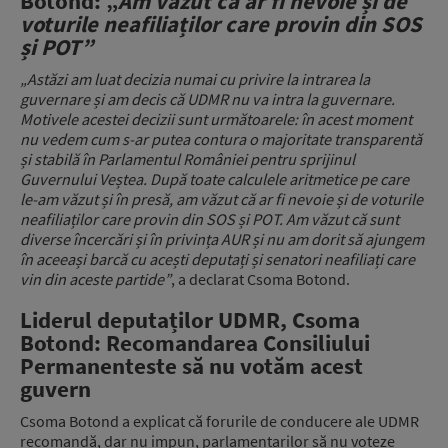
Botond: „
Am văzut că ar fi nevoie și de
voturile neafiliaților care provin din SOS
și POT”
„Astăzi am luat decizia numai cu privire la intrarea la
guvernare și am decis că UDMR nu va intra la guvernare.
Motivele acestei decizii sunt următoarele: în acest moment
nu vedem cum s-ar putea contura o majoritate transparentă
și stabilă în Parlamentul României pentru sprijinul
Guvernului Veștea. După toate calculele aritmetice pe care
le-am văzut și în presă, am văzut că ar fi nevoie și de voturile
neafiliaților care provin din SOS și POT. Am văzut că sunt
diverse încercări și în privința AUR și nu am dorit să ajungem
în aceeași barcă cu acești deputați și senatori neafiliați care
vin din aceste partide”
, a declarat Csoma Botond.
Liderul deputaților UDMR, Csoma
Botond: Recomandarea Consiliului
Permanenteste să nu votăm acest
guvern
Csoma Botond a explicat că forurile de conducere ale UDMR
recomandă, dar nu impun, parlamentarilor să nu voteze