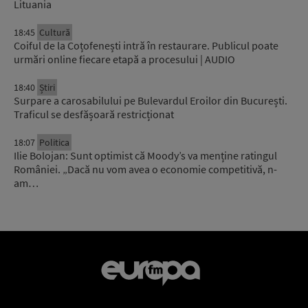
Lituania
18:45
Cultură
Coiful de la Coțofenești intră în restaurare. Publicul poate
urmări online fiecare etapă a procesului | AUDIO
18:40
Știri
Surpare a carosabilului pe Bulevardul Eroilor din București.
Traficul se desfășoară restricționat
18:07
Politica
Ilie Bolojan: Sunt optimist că Moody’s va menține ratingul
României. „Dacă nu vom avea o economie competitivă, n-
am…