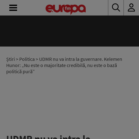
ACASĂ
ȘTIRI
RADIO
Știri
>
Politica
> UDMR nu va intra la guvernare. Kelemen
Hunor: „Nu este o majoritate credibilă, nu este o bază
politică pură”
CONCURSURI
PODCAST
ASCULTĂ
LIVE