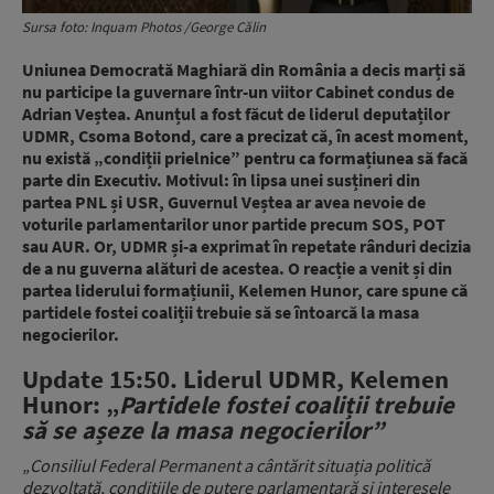
Sursa foto: Inquam Photos /George Călin
Uniunea Democrată Maghiară din România a decis marți să
nu participe la guvernare într-un viitor Cabinet condus de
Adrian Veștea. Anunțul a fost făcut de liderul deputaților
UDMR, Csoma Botond, care a precizat că, în acest moment,
nu există „condiții prielnice” pentru ca formațiunea să facă
parte din Executiv.
Motivul: în lipsa unei susțineri din
partea PNL și USR, Guvernul Veștea ar avea nevoie de
voturile parlamentarilor unor partide precum SOS, POT
sau AUR. Or, UDMR și-a exprimat în repetate rânduri decizia
de a nu guverna alături de acestea.
O reacție a venit și din
partea liderului formațiunii, Kelemen Hunor, care spune că
partidele fostei coaliții trebuie să se întoarcă la masa
negocierilor.
Update 15:50. Liderul UDMR, Kelemen
Hunor: „
Partidele fostei coaliții trebuie
să se așeze la masa negocierilor”
„Consiliul Federal Permanent a cântărit situația politică
dezvoltată, condițiile de putere parlamentară și interesele