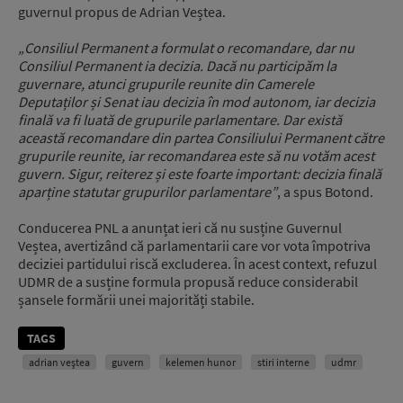
guvernul propus de Adrian Veștea.
„Consiliul Permanent a formulat o recomandare, dar nu
Consiliul Permanent ia decizia. Dacă nu participăm la
guvernare, atunci grupurile reunite din Camerele
Deputaților și Senat iau decizia în mod autonom, iar decizia
finală va fi luată de grupurile parlamentare. Dar există
această recomandare din partea Consiliului Permanent către
grupurile reunite, iar recomandarea este să nu votăm acest
guvern. Sigur, reiterez și este foarte important: decizia finală
aparține statutar grupurilor parlamentare”
, a spus Botond.
Conducerea PNL a anunțat ieri că nu susține Guvernul
Veștea, avertizând că parlamentarii care vor vota împotriva
deciziei partidului riscă excluderea. În acest context, refuzul
UDMR de a susține formula propusă reduce considerabil
șansele formării unei majorități stabile.
TAGS
adrian veștea
guvern
kelemen hunor
stiri interne
udmr