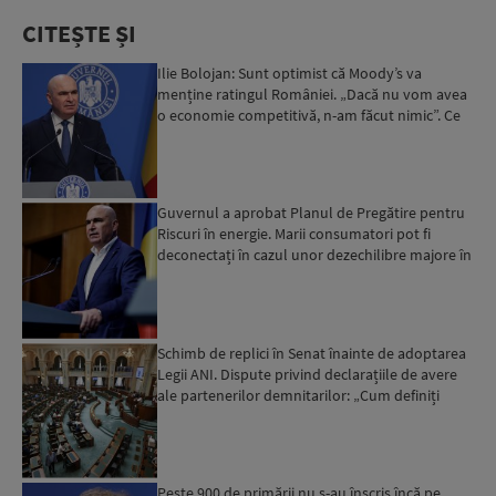
CITEȘTE ȘI
Ilie Bolojan: Sunt optimist că Moody’s va
menține ratingul României. „Dacă nu vom avea
o economie competitivă, n-am făcut nimic”. Ce
spune despre viit...
Guvernul a aprobat Planul de Pregătire pentru
Riscuri în energie. Marii consumatori pot fi
deconectați în cazul unor dezechilibre majore în
sistemul e...
Schimb de replici în Senat înainte de adoptarea
Legii ANI. Dispute privind declarațiile de avere
ale partenerilor demnitarilor: „Cum definiți
amantele...
Peste 900 de primării nu s-au înscris încă pe