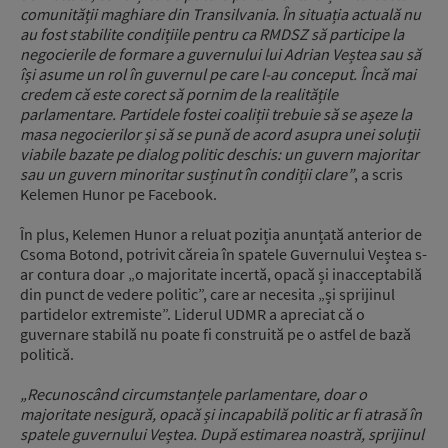
comunității maghiare din Transilvania. În situația actuală nu
au fost stabilite condițiile pentru ca RMDSZ să participe la
negocierile de formare a guvernului lui Adrian Veștea sau să
își asume un rol în guvernul pe care l-au conceput. Încă mai
credem că este corect să pornim de la realitățile
parlamentare. Partidele fostei coaliții trebuie să se așeze la
masa negocierilor și să se pună de acord asupra unei soluții
viabile bazate pe dialog politic deschis: un guvern majoritar
sau un guvern minoritar susținut în condiții clare”
, a scris
Kelemen Hunor pe Facebook.
În plus, Kelemen Hunor a reluat poziția anunțată anterior de
Csoma Botond, potrivit căreia în spatele Guvernului Veștea s-
ar contura doar „o majoritate incertă, opacă și inacceptabilă
din punct de vedere politic”, care ar necesita „și sprijinul
partidelor extremiste”. Liderul UDMR a apreciat că o
guvernare stabilă nu poate fi construită pe o astfel de bază
politică.
„Recunoscând circumstanțele parlamentare, doar o
majoritate nesigură, opacă și incapabilă politic ar fi atrasă în
spatele guvernului Veștea. După estimarea noastră, sprijinul