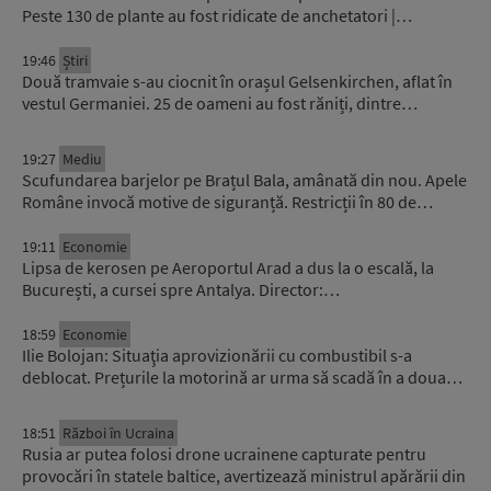
Peste 130 de plante au fost ridicate de anchetatori |…
19:46
Știri
Două tramvaie s-au ciocnit în orașul Gelsenkirchen, aflat în
vestul Germaniei. 25 de oameni au fost răniți, dintre…
19:27
Mediu
Scufundarea barjelor pe Brațul Bala, amânată din nou. Apele
Române invocă motive de siguranță. Restricții în 80 de…
19:11
Economie
Lipsa de kerosen pe Aeroportul Arad a dus la o escală, la
București, a cursei spre Antalya. Director:…
18:59
Economie
Ilie Bolojan: Situaţia aprovizionării cu combustibil s-a
deblocat. Prețurile la motorină ar urma să scadă în a doua…
18:51
Război în Ucraina
Rusia ar putea folosi drone ucrainene capturate pentru
provocări în statele baltice, avertizează ministrul apărării din