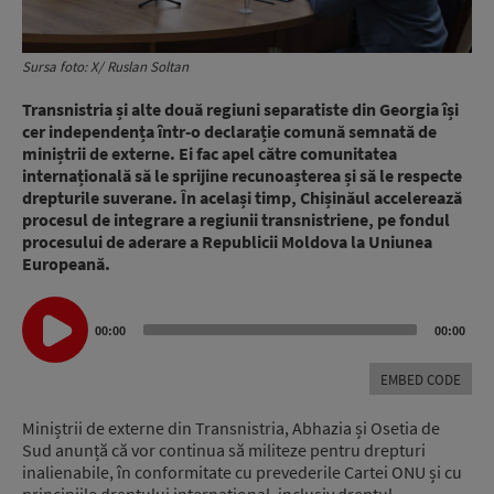
Sursa foto: X/ Ruslan Soltan
Transnistria și alte două regiuni separatiste din Georgia își
cer independența într-o declarație comună semnată de
miniștrii de externe. Ei fac apel către comunitatea
internațională să le sprijine recunoașterea și să le respecte
drepturile suverane. În același timp, Chișinăul accelerează
procesul de integrare a regiunii transnistriene, pe fondul
procesului de aderare a Republicii Moldova la Uniunea
Europeană.
Audio
00:00
00:00
Player
EMBED CODE
Miniștrii de externe din Transnistria, Abhazia și Osetia de
Sud anunță că vor continua să militeze pentru drepturi
inalienabile, în conformitate cu prevederile Cartei ONU și cu
principiile dreptului internațional, inclusiv dreptul