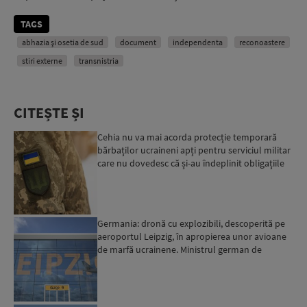
TAGS
abhazia și osetia de sud
document
independenta
reconoastere
stiri externe
transnistria
CITEȘTE ȘI
Cehia nu va mai acorda protecție temporară
bărbaților ucraineni apți pentru serviciul militar
care nu dovedesc că și-au îndeplinit obligațiile
militar...
Germania: dronă cu explozibili, descoperită pe
aeroportul Leipzig, în apropierea unor avioane
de marfă ucrainene. Ministrul german de
Interne: „Avem d...