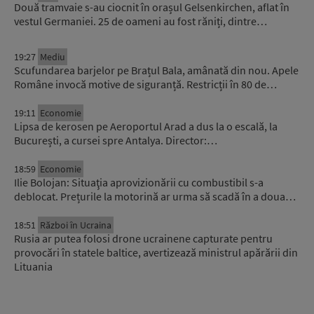
Două tramvaie s-au ciocnit în orașul Gelsenkirchen, aflat în
vestul Germaniei. 25 de oameni au fost răniți, dintre…
19:27
Mediu
Scufundarea barjelor pe Brațul Bala, amânată din nou. Apele
Române invocă motive de siguranță. Restricții în 80 de…
19:11
Economie
Lipsa de kerosen pe Aeroportul Arad a dus la o escală, la
București, a cursei spre Antalya. Director:…
18:59
Economie
Ilie Bolojan: Situaţia aprovizionării cu combustibil s-a
deblocat. Prețurile la motorină ar urma să scadă în a doua…
18:51
Război în Ucraina
Rusia ar putea folosi drone ucrainene capturate pentru
provocări în statele baltice, avertizează ministrul apărării din
Lituania