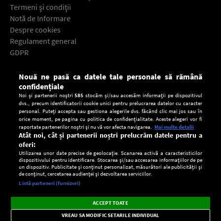
Termeni şi condiţii
Notă de Informare
Despre cookies
Regulament general
GDPR
Contact
Nouă ne pasă ca datele tale personale să rămână
Descarcă gratuit aplicaţia Europa FM pentru smartphone:
confidențiale
Noi și partenerii noștri
585
stocăm și/sau accesăm informații pe dispozitivul
dvs., precum identificatorii cookie unici pentru prelucrarea datelor cu caracter
personal. Puteți accepta sau gestiona alegerile dvs. făcând clic mai jos sau în
orice moment, pe pagina cu politica de confidențialitate. Aceste alegeri vor fi
raportate partenerilor noștri și nu vă vor afecta navigarea.
Mai multe detalii
Atât noi, cât și partenerii noștri prelucrăm datele pentru a
oferi:
Utilizarea unor date precise de geolocație. Scanarea activă a caracteristicilor
dispozitivului pentru identificare. Stocarea și/sau accesarea informațiilor de pe
un dispozitiv. Publicitate și conținut personalizat, măsurători ale publicității și
de conținut, cercetarea audienței și dezvoltarea serviciilor.
Setări:
Listă parteneri (furnizori)
Ascultă Europa FM în aplicație
Dark
×
Instalează
Radio live, podcasturi, știri și alerte
ACCEPT TOATE
Mode
importante.
VREAU SA MODIFIC SETARILE INDIVIDUAL
CONFIDENŢIALITATE