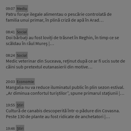
09:07
Mediu
Patru foraje ilegale alimentau o pescărie controlată de
familia unui primar, în plină criză de apă în Arad…
08:41
Social
Doi bărbați au fost loviți de trăsnet în Reghin, în timp ce se
scăldau în râul Mureș |…
08:24
Social
Medic veterinar din Suceava, reținut după ce ar fi ucis sute de
câini sub pretextul eutanasierii din motive…
20:03
Economie
Mangalia nu va reduce iluminatul public în plin sezon estival.
„Ar diminua confortul turiștilor”, spune primarul stațiunii |…
19:55
Știri
Cultură de canabis descoperită într-o pădure din Covasna.
Peste 130 de plante au fost ridicate de anchetatori |…
19:46
Știri