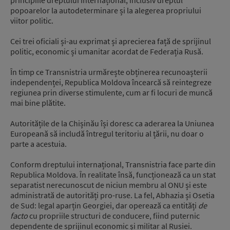
popoarelor la autodeterminare și la alegerea propriului
viitor politic.
Cei trei oficiali și-au exprimat și aprecierea față de sprijinul
politic, economic și umanitar acordat de Federația Rusă.
În timp ce Transnistria urmărește obținerea recunoașterii
independenței, Republica Moldova încearcă să reintegreze
regiunea prin diverse stimulente, cum ar fi locuri de muncă
mai bine plătite.
Autoritățile de la Chișinău își doresc ca aderarea la Uniunea
Europeană să includă întregul teritoriu al țării, nu doar o
parte a acestuia.
Conform dreptului internațional, Transnistria face parte din
Republica Moldova. În realitate însă, funcționează ca un stat
separatist nerecunoscut de niciun membru al ONU și este
administrată de autorități pro-ruse. La fel, Abhazia și Osetia
de Sud: legal aparțin Georgiei, dar operează ca entități
de
facto
cu propriile structuri de conducere, fiind puternic
dependente de sprijinul economic și militar al Rusiei.