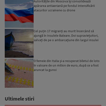
Autoritățile din Moscova își consolidează
apărarea antiaeriană pe fondul intensificării
atacurilor ucrainene cu drone
Cel puțin 17 migranți au murit încercând să
ajungă în Insulele Baleare. Doi supraviețuitori,
salvați de pe o ambarcațiune din largul insulei
Mallorca,...
O femeie din Italia și-a recuperat biletul de loto
în valoare de un milion de euro, după ce a fost
aruncat la gunoi
Ultimele stiri