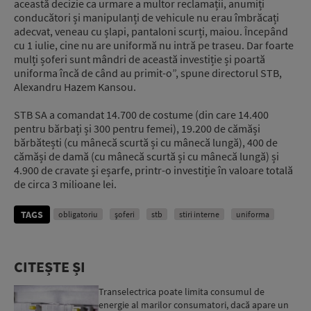
această decizie ca urmare a multor reclamații, anumiți
conducători și manipulanți de vehicule nu erau îmbrăcați
adecvat, veneau cu șlapi, pantaloni scurți, maiou. Începând
cu 1 iulie, cine nu are uniformă nu intră pe traseu. Dar foarte
mulți șoferi sunt mândri de această investiție și poartă
uniforma încă de când au primit-o”, spune directorul STB,
Alexandru Hazem Kansou.
STB SA a comandat 14.700 de costume (din care 14.400
pentru bărbați și 300 pentru femei), 19.200 de cămăși
bărbătești (cu mânecă scurtă și cu mânecă lungă), 400 de
cămăși de damă (cu mânecă scurtă și cu mânecă lungă) și
4.900 de cravate și eșarfe, printr-o investiție în valoare totală
de circa 3 milioane lei.
TAGS
obligatoriu
şoferi
stb
stiri interne
uniforma
CITEȘTE ȘI
Transelectrica poate limita consumul de
energie al marilor consumatori, dacă apare un