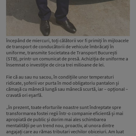
Începând de miercuri, toți călătorii vor fi primiți în mijloacele
de transport de conducătorii de vehicule îmbrăcați în
uniforme, transmite Societatea de Transport București
(STB), printr-un comunicat de presă. Achiziția de uniforme a
însemnat o investiție de circa trei milioane de lei.
Fie că au sau nu sacou, în condițiile unor temperaturi
ridicate, șoferii vor purta în mod obligatoriu pantalon și
cămașă cu mânecă lungă sau mânecă scurtă, iar – opțional –
cravată ori eșarfă.
„În prezent, toate eforturile noastre sunt îndreptate spre
transformarea fostei regii într-o companie eficientă și mai
apropiată de public și dorim mai ales schimbarea
mentalității pe un trend nou, proactiv, al unora dintre
angajați care au rămas tributari vechilor obiceiuri. Am luat