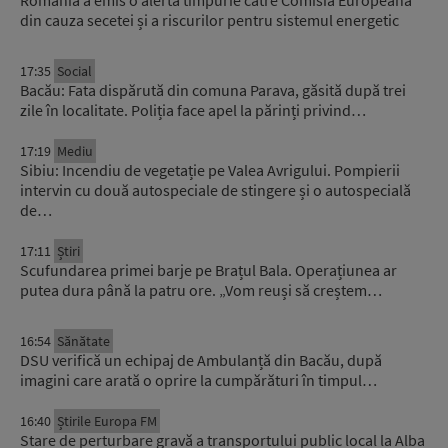
România a emis o alertă timpurie către Comisia Europeană
din cauza secetei și a riscurilor pentru sistemul energetic
17:35
Social
Bacău: Fata dispărută din comuna Parava, găsită după trei
zile în localitate. Poliția face apel la părinți privind…
17:19
Mediu
Sibiu: Incendiu de vegetație pe Valea Avrigului. Pompierii
intervin cu două autospeciale de stingere și o autospecială
de…
17:11
Știri
Scufundarea primei barje pe Brațul Bala. Operațiunea ar
putea dura până la patru ore. „Vom reuși să creștem…
16:54
Sănătate
DSU verifică un echipaj de Ambulanță din Bacău, după
imagini care arată o oprire la cumpărături în timpul…
16:40
Știrile Europa FM
Stare de perturbare gravă a transportului public local la Alba