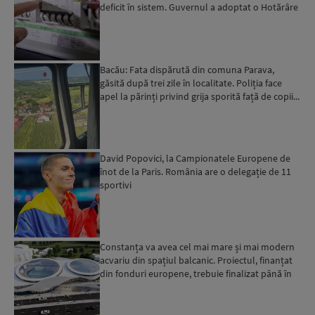
deficit în sistem. Guvernul a adoptat o Hotărâre
în acest sens...
Bacău: Fata dispărută din comuna Parava,
găsită după trei zile în localitate. Poliția face
apel la părinți privind grija sporită față de copii...
David Popovici, la Campionatele Europene de
înot de la Paris. România are o delegație de 11
sportivi
Constanța va avea cel mai mare și mai modern
acvariu din spațiul balcanic. Proiectul, finanțat
din fonduri europene, trebuie finalizat până în
2029...