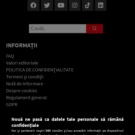
INFORMAŢII
FAQ
Valori editoriale
POLITICA DE CONFIDENŢIALITATE
Termeni şi condiţii
Notă de Informare
Despre cookies
Regulament general
GDPR
Contact
Nouă ne pasă ca datele tale personale să rămână
Descarcă gratuit aplicaţia Europa FM pentru smartphone:
confidențiale
Noi și partenerii noștri
585
stocăm și/sau accesăm informații pe dispozitivul