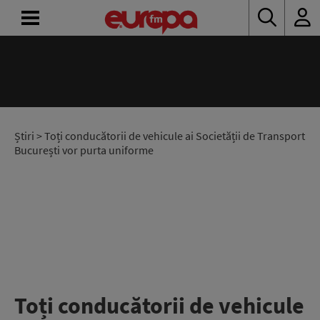
ACASĂ
ȘTIRI
RADIO
Știri
> Toți conducătorii de vehicule ai Societății de Transport
București vor purta uniforme
CONCURSURI
PODCAST
ASCULTĂ
LIVE
Toți conducătorii de vehicule