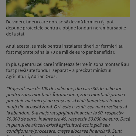
De vineri, tinerii care doresc să devină fermieri își pot
depune proiectele pentru a obține fonduri nerambursabile
de la stat.
Anul acesta, sumele pentru instalarea tinerilor fermieri au
fost majorate până la 70 de mii de euro per beneficiar.
În plus, pentru cei care înființează ferme în zona montană au
fost prevăzute fonduri separat – a precizat ministrul
Agriculturii, Adrian Oros.
”Bugetul este de 100 de milioane, din care 30 de milioane
pentru zona montană. Întotdeauna, zona montană primea
punctaje mai mici și nu reușeau să vină beneficiari foarte
mulți din această zonă. Ori, este o zonă cea mai predispusă
la abandon. S-a majorat sprijinul financiar la 60, respectiv
70.000 de euro. Înainte era 40, respectiv 50.000 de euro. Dacă
în planul de afaceri există agricultură ecologică sau
condiționare/procesare, crește alocarea financiară. Sunt