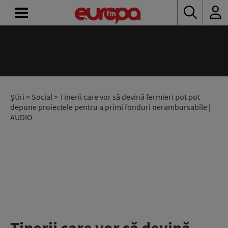
ACASĂ
ȘTIRI
RADIO
Știri
>
Social
> Tinerii care vor să devină fermieri pot pot
depune proiectele pentru a primi fonduri nerambursabile |
AUDIO
CONCURSURI
PODCAST
ASCULTĂ
LIVE