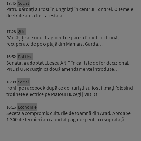
17:45
Social
Patru bărbați au fost înjunghiați în centrul Londrei. O femeie
de 47 de ani a fost arestată
17:28
Știri
Rămășițe ale unui fragment ce pare a fi dintr-o dronă,
recuperate de pe o plajă din Mamaia. Garda…
16:52
Politica
Senatul a adoptat „Legea ANI”, în calitate de for decizional.
PNL și USR susțin că două amendamente introduse…
16:38
Social
Ironii pe Facebook după ce doi turiști au fost filmați folosind
trotinete electrice pe Platoul Bucegi | VIDEO
16:16
Economie
Seceta a compromis culturile de toamnă din Arad. Aproape
1.300 de fermieri au raportat pagube pentru o suprafață…