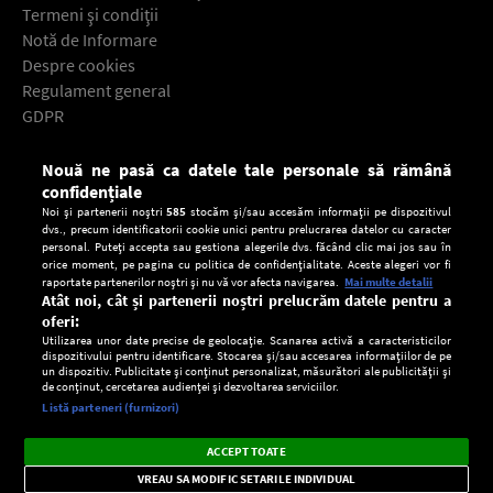
Termeni şi condiţii
Notă de Informare
Despre cookies
Regulament general
GDPR
Contact
Nouă ne pasă ca datele tale personale să rămână
Descarcă gratuit aplicaţia Europa FM pentru smartphone:
confidențiale
Noi și partenerii noștri
585
stocăm și/sau accesăm informații pe dispozitivul
dvs., precum identificatorii cookie unici pentru prelucrarea datelor cu caracter
personal. Puteți accepta sau gestiona alegerile dvs. făcând clic mai jos sau în
orice moment, pe pagina cu politica de confidențialitate. Aceste alegeri vor fi
raportate partenerilor noștri și nu vă vor afecta navigarea.
Mai multe detalii
Atât noi, cât și partenerii noștri prelucrăm datele pentru a
oferi:
Utilizarea unor date precise de geolocație. Scanarea activă a caracteristicilor
dispozitivului pentru identificare. Stocarea și/sau accesarea informațiilor de pe
un dispozitiv. Publicitate și conținut personalizat, măsurători ale publicității și
de conținut, cercetarea audienței și dezvoltarea serviciilor.
Setări:
Listă parteneri (furnizori)
Ascultă Europa FM în aplicație
Dark
×
Instalează
Radio live, podcasturi, știri și alerte
ACCEPT TOATE
Mode
importante.
VREAU SA MODIFIC SETARILE INDIVIDUAL
CONFIDENŢIALITATE