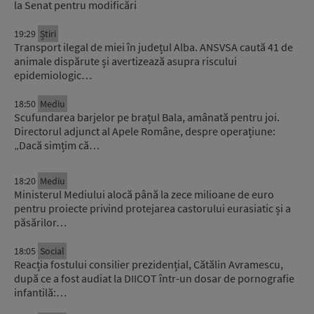
la Senat pentru modificări
19:29
Știri
Transport ilegal de miei în județul Alba. ANSVSA caută 41 de
animale dispărute și avertizează asupra riscului
epidemiologic…
18:50
Mediu
Scufundarea barjelor pe brațul Bala, amânată pentru joi.
Directorul adjunct al Apele Române, despre operațiune:
„Dacă simțim că…
18:20
Mediu
Ministerul Mediului alocă până la zece milioane de euro
pentru proiecte privind protejarea castorului eurasiatic și a
păsărilor…
18:05
Social
Reacția fostului consilier prezidențial, Cătălin Avramescu,
după ce a fost audiat la DIICOT într-un dosar de pornografie
infantilă:…