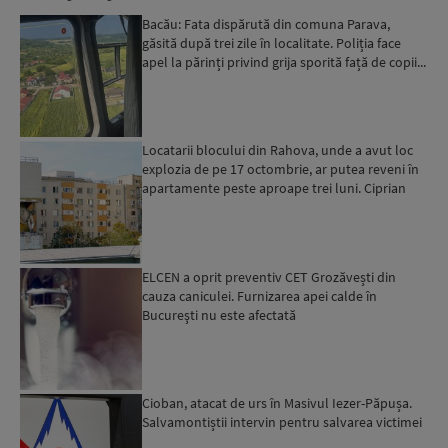
Bacău: Fata dispărută din comuna Parava,
găsită după trei zile în localitate. Poliția face
apel la părinți privind grija sporită față de copii...
Locatarii blocului din Rahova, unde a avut loc
explozia de pe 17 octombrie, ar putea reveni în
apartamente peste aproape trei luni. Ciprian
Ciucu: Vor...
ELCEN a oprit preventiv CET Grozăvești din
cauza caniculei. Furnizarea apei calde în
Bucureşti nu este afectată
Cioban, atacat de urs în Masivul Iezer-Păpușa.
Salvamontiștii intervin pentru salvarea victimei