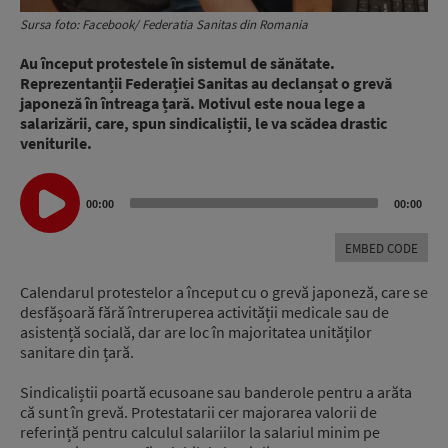
Sursa foto: Facebook/ Federatia Sanitas din Romania
Au început protestele în sistemul de sănătate.
Reprezentanții Federației Sanitas au declanșat o grevă
japoneză în întreaga țară. Motivul este noua lege a
salarizării, care, spun sindicaliștii, le va scădea drastic
veniturile.
Audio
00:00
00:00
Player
EMBED CODE
Calendarul protestelor a început cu o grevă japoneză, care se
desfășoară fără întreruperea activității medicale sau de
asistență socială, dar are loc în majoritatea unităților
sanitare din țară.
Sindicaliștii poartă ecusoane sau banderole pentru a arăta
că sunt în grevă. Protestatarii cer majorarea valorii de
referință pentru calculul salariilor la salariul minim pe