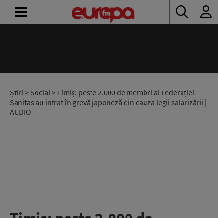
ACASĂ
ȘTIRI
RADIO
Știri
>
Social
> Timiș: peste 2.000 de membri ai Federației
Sanitas au intrat în grevă japoneză din cauza legii salarizării |
AUDIO
CONCURSURI
PODCAST
ASCULTĂ
LIVE