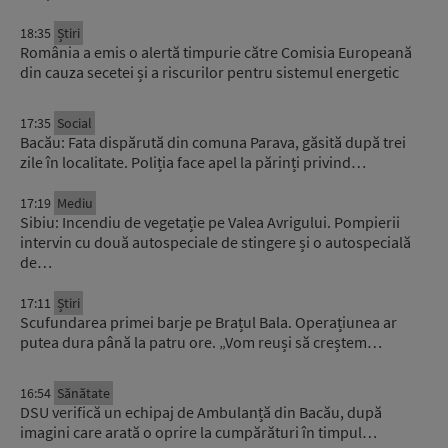
18:35
Știri
România a emis o alertă timpurie către Comisia Europeană
din cauza secetei și a riscurilor pentru sistemul energetic
17:35
Social
Bacău: Fata dispărută din comuna Parava, găsită după trei
zile în localitate. Poliția face apel la părinți privind…
17:19
Mediu
Sibiu: Incendiu de vegetație pe Valea Avrigului. Pompierii
intervin cu două autospeciale de stingere și o autospecială
de…
17:11
Știri
Scufundarea primei barje pe Brațul Bala. Operațiunea ar
putea dura până la patru ore. „Vom reuși să creștem…
16:54
Sănătate
DSU verifică un echipaj de Ambulanță din Bacău, după
imagini care arată o oprire la cumpărături în timpul…