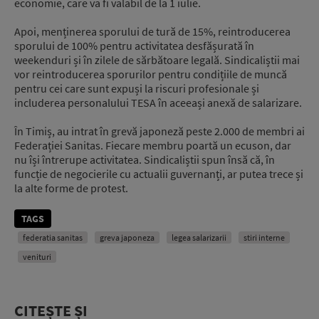
economie, care va fi valabil de la 1 iulie.
Apoi, menținerea sporului de tură de 15%, reintroducerea
sporului de 100% pentru activitatea desfășurată în
weekenduri și în zilele de sărbătoare legală. Sindicaliștii mai
vor reintroducerea sporurilor pentru condițiile de muncă
pentru cei care sunt expuși la riscuri profesionale și
includerea personalului TESA în aceeași anexă de salarizare.
În Timiș, au intrat în grevă japoneză peste 2.000 de membri ai
Federației Sanitas. Fiecare membru poartă un ecuson, dar
nu își întrerupe activitatea. Sindicaliștii spun însă că, în
funcție de negocierile cu actualii guvernanți, ar putea trece și
la alte forme de protest.
TAGS
federatia sanitas
greva japoneza
legea salarizarii
stiri interne
venituri
CITEȘTE ȘI