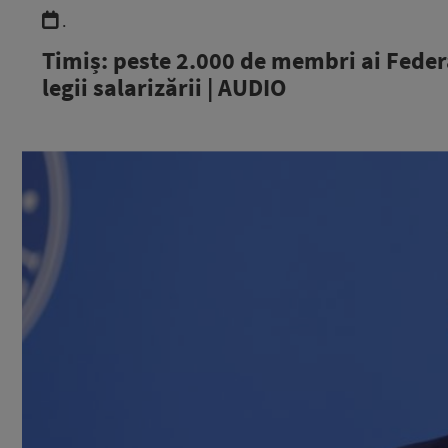
.
Timiș: peste 2.000 de membri ai Federa
legii salarizării | AUDIO