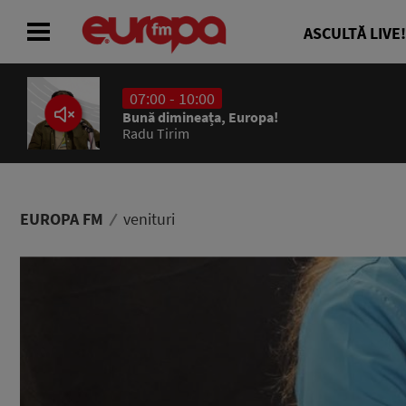
ASCULTĂ LIVE!
07:00 - 10:00
ACASĂ
Bună dimineața, Europa!
Radu Tirim
ȘTIRI
RADIO
EUROPA FM
venituri
CONCURSURI
PODCAST
ASCULTĂ LIVE