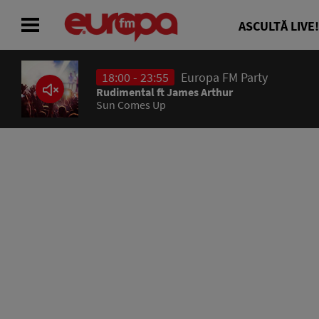
ASCULTĂ LIVE!
18:00 - 23:55
Europa FM Party
ACASĂ
Rudimental ft James Arthur
Sun Comes Up
ȘTIRI
RADIO
CONCURSURI
PODCAST
ASCULTĂ LIVE