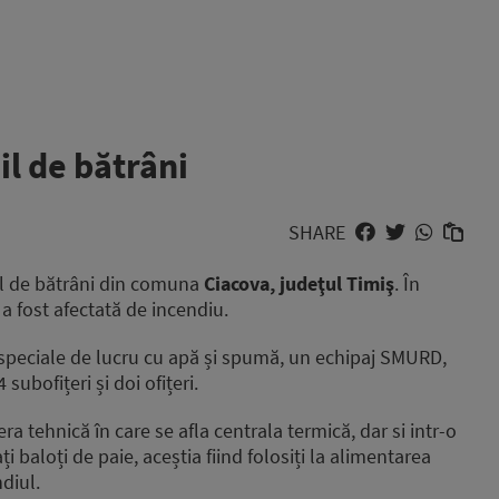
il de bătrâni
SHARE
il de bătrâni din comuna
Ciacova, judeţul Timiş
. În
 a fost afectată de incendiu.
ospeciale de lucru cu apă și spumă, un echipaj SMURD,
subofițeri și doi ofițeri.
ra tehnică în care se afla centrala termică, dar si intr-o
i baloți de paie, aceștia fiind folosiți la alimentarea
diul.