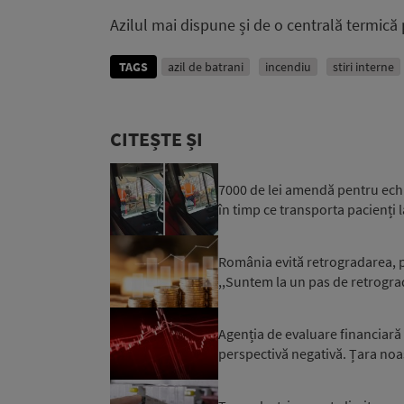
Azilul mai dispune și de o centrală termică p
TAGS
azil de batrani
incendiu
stiri interne
CITEȘTE ȘI
7000 de lei amendă pentru ech
în timp ce transporta pacienți l
România evită retrogradarea, p
,,Suntem la un pas de retrograd
Agenția de evaluare financiară
perspectivă negativă. Țara noa