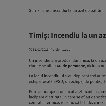
Știri
> Timiş: Incendiu la un azil de bătrâni
Timiş: Incendiu la un az
31/01/2016
elena.tudor
Un incendiu s-a produs, duminică, la un az
cladire se aflau
60 de persoane
, niciuna nu
La locul incendiului s-au deplasat trei aut
echipa locală SVSU, un echipaj de poliție, 14 
Potrivit pompierilor, focul a izbucnit in came
încăpere alăturată, în care se aflau depozitaț
centralei termice, reuşind să lichideze incen