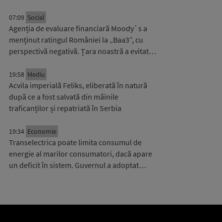
07:09
Social
Agenția de evaluare financiară Moody`s a
menținut ratingul României la „Baa3”, cu
perspectivă negativă. Țara noastră a evitat…
19:58
Mediu
Acvila imperială Feliks, eliberată în natură
după ce a fost salvată din mâinile
traficanților și repatriată în Serbia
19:34
Economie
Transelectrica poate limita consumul de
energie al marilor consumatori, dacă apare
un deficit în sistem. Guvernul a adoptat…