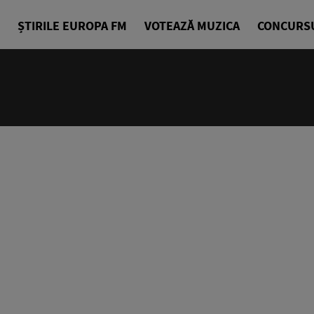
ȘTIRILE EUROPA FM
VOTEAZĂ MUZICA
CONCURS
18:00 - 23
Europa FM 
EuropaFM