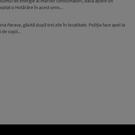
nsumul de energie al marilor consumatori, dacă apare un
optat o Hotărâre în acest sens...
 Parava, găsită după trei zile în localitate. Poliția face apel la
 de copii...