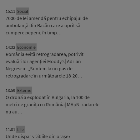
15:11
Social
7000 de lei amendă pentru echipajul de
ambulanță din Bacău care a oprit să
cumpere pepeni, în timp…
14:32
Economie
România evită retrogradarea, potrivit
evaluărilor agenției Moody’s| Adrian
Negrescu: ,,Suntem la un pas de
retrogradare în următoarele 18-20…
13:59
Externe
O dronă a explodat în Bulgaria, la 100 de
metri de granița cu România| MApN: radarele
nu au…
11:01
Life
Unde dispar vrăbiile din orașe?