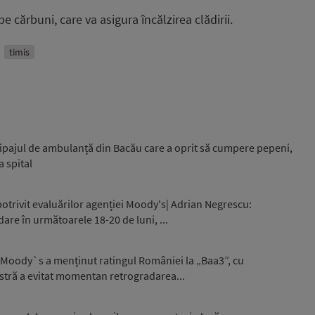
e cărbuni, care va asigura încălzirea clădirii.
timis
ipajul de ambulanță din Bacău care a oprit să cumpere pepeni,
a spital
otrivit evaluărilor agenției Moody's| Adrian Negrescu:
are în următoarele 18-20 de luni, ...
 Moody`s a menținut ratingul României la „Baa3”, cu
stră a evitat momentan retrogradarea...