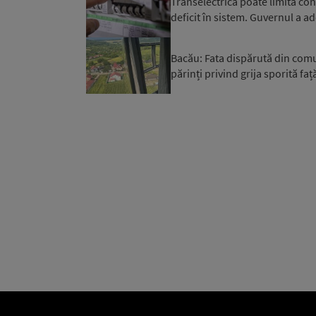
Transelectrica poate limita co
deficit în sistem. Guvernul a ad
Bacău: Fata dispărută din comuna
părinți privind grija sporită față