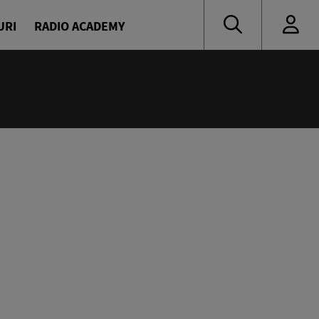
URI
RADIO ACADEMY
:55
Party