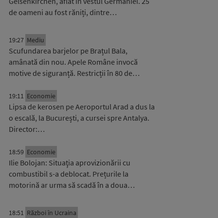
Gelsenkirchen, aflat în vestul Germaniei. 25
de oameni au fost răniți, dintre…
19:27
Mediu
Scufundarea barjelor pe Brațul Bala,
amânată din nou. Apele Române invocă
motive de siguranță. Restricții în 80 de…
19:11
Economie
Lipsa de kerosen pe Aeroportul Arad a dus la
o escală, la București, a cursei spre Antalya.
Director:…
18:59
Economie
Ilie Bolojan: Situaţia aprovizionării cu
combustibil s-a deblocat. Prețurile la
motorină ar urma să scadă în a doua…
18:51
Război în Ucraina