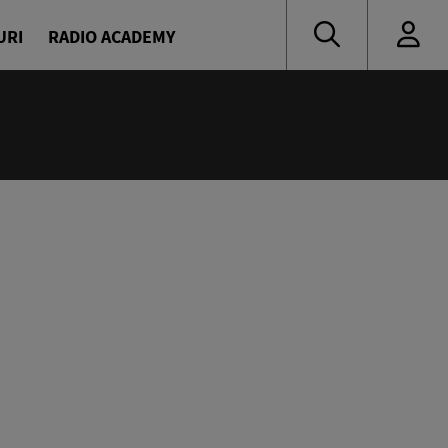
URI
RADIO ACADEMY
:15
ropa FM 07:00
ilor Europa FM