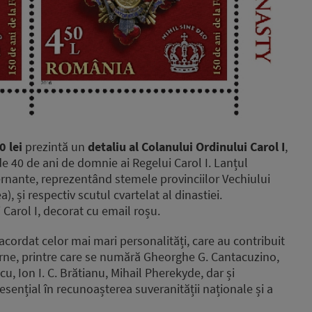
0 lei
prezintă un
detaliu al Colanului Ordinului Carol I
,
de 40 de ani de domnie ai Regelui Carol I. Lanțul
nante, reprezentând stemele provinciilor Vechiului
, și respectiv scutul cvartelat al dinastiei.
 Carol I, decorat cu email roșu.
 acordat celor mai mari personalități, care au contribuit
rne, printre care se numără Gheorghe G. Cantacuzino,
cu, Ion I. C. Brătianu, Mihail Pherekyde, dar și
esențial în recunoașterea suveranității naționale și a