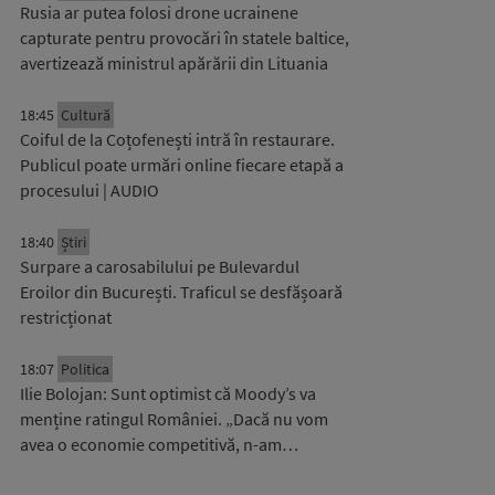
Rusia ar putea folosi drone ucrainene
capturate pentru provocări în statele baltice,
avertizează ministrul apărării din Lituania
18:45
Cultură
Coiful de la Coțofenești intră în restaurare.
Publicul poate urmări online fiecare etapă a
procesului | AUDIO
18:40
Știri
Surpare a carosabilului pe Bulevardul
Eroilor din București. Traficul se desfășoară
restricționat
18:07
Politica
Ilie Bolojan: Sunt optimist că Moody’s va
menține ratingul României. „Dacă nu vom
avea o economie competitivă, n-am…