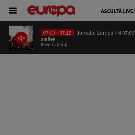
ASCULTĂ LIVE!
07:00 - 07:15
Jurnalul Europa FM 07:00
ACASĂ
Smiley
Reveria (efm)
ȘTIRI
RADIO
CONCURSURI
PODCAST
ASCULTĂ LIVE