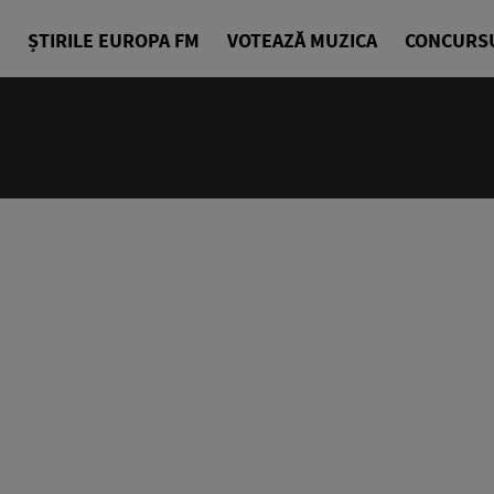
ȘTIRILE EUROPA FM
VOTEAZĂ MUZICA
CONCURS
07:00 - 07
Jurnalul Eu
Echipa Știr