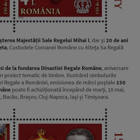
șterea Majestății Sale Regelui Mihai I
, dar și
20 de ani
eta
, Custodele Coroanei Române cu Alteța Sa Regală
ni de la fondarea Dinastiei Regale Române
, aniversare
un proiect tematic de timbre. Ilustrând simbolurile
liei Regale a României, emisiunea de mărci poștale
150
omâne
poate fi achiziționată începând de marți, 10 mai,
, Bacău, Brașov, Cluj-Napoca, Iași și Timișoara.