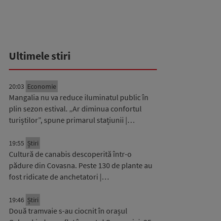
Ultimele stiri
20:03
Economie
Mangalia nu va reduce iluminatul public în
plin sezon estival. „Ar diminua confortul
turiștilor”, spune primarul stațiunii |…
19:55
Știri
Cultură de canabis descoperită într-o
pădure din Covasna. Peste 130 de plante au
fost ridicate de anchetatori |…
19:46
Știri
Două tramvaie s-au ciocnit în orașul