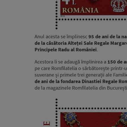
Anul acesta se împlinesc
95 de ani de la na
de la căsătoria Alteței Sale Regale Margar
Principele Radu al României
.
Acestora li se adaugă împlinirea a
150 de a
pe care Romfilatelia o sărbătorește printr-
suverane și primele trei generații ale Fami
de ani de la fondarea Dinastiei Regale R
de la magazinele Romfilatelia din București