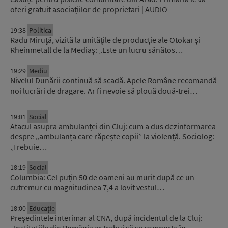
oferi gratuit asociațiilor de proprietari | AUDIO
19:38
Politica
Radu Miruță, vizită la unităţile de producţie ale Otokar şi
Rheinmetall de la Mediaș: „Este un lucru sănătos…
19:29
Mediu
Nivelul Dunării continuă să scadă. Apele Române recomandă
noi lucrări de dragare. Ar fi nevoie să plouă două-trei…
19:01
Social
Atacul asupra ambulanței din Cluj: cum a dus dezinformarea
despre „ambulanța care răpește copii” la violență. Sociolog:
„Trebuie…
18:19
Social
Columbia: Cel puțin 50 de oameni au murit după ce un
cutremur cu magnitudinea 7,4 a lovit vestul…
18:00
Educație
Președintele interimar al CNA, după incidentul de la Cluj:
„Instituțiile din România ar trebui să se comporte în…