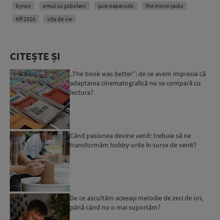
byron
omul cu șobolani
șuie paparude
the mono jacks
tiff 2016
vita de vie
CITEȘTE ȘI
„The book was better”: de ce avem impresia că
adaptarea cinematografică nu se compară cu
lectura?
Când pasiunea devine venit: trebuie să ne
transformăm hobby-urile în surse de venit?
De ce ascultăm aceeași melodie de zeci de ori,
până când nu o mai suportăm?