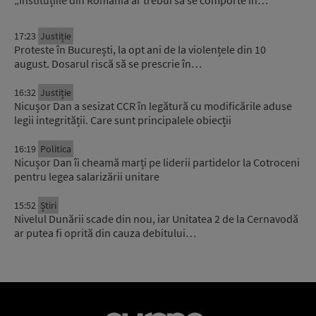
17:23
Justiție
Proteste în București, la opt ani de la violențele din 10
august. Dosarul riscă să se prescrie în…
16:32
Justiție
Nicușor Dan a sesizat CCR în legătură cu modificările aduse
legii integrității. Care sunt principalele obiecții
16:19
Politica
Nicușor Dan îi cheamă marți pe liderii partidelor la Cotroceni
pentru legea salarizării unitare
15:52
Știri
Nivelul Dunării scade din nou, iar Unitatea 2 de la Cernavodă
ar putea fi oprită din cauza debitului…