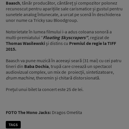
Baasch
, tânăr producător, cântăreț și compozitor polonez
recunoscut pentru aparițiile sale carismatice și gustul pentru
sunetele analog întunecate, a urcat pe scenă în deschiderea
unor nume ca Tricky sau Bloodgroup.
Notorietate în lumea filmului i-a adus coloana sonoră a
multi-premiatului “
Floating Skyscrapers”
, regizat de
Thomas Wasilewski
și distins cu
Premiul de regie la TIFF
2015.
Baasch va pune muzică în aceeași seară (31 mai) cu cei patru
tineri din
Baba Dochia
, trupă care creează un spectacol
audiovizual complex, un mix de proiecții, sintetizatoare,
drum machine
, theremin și chitară distorsionată.
Prețul unui bilet la concert este 25 de lei.
FOTO The Mono Jacks:
Dragos Ometita
TAGS