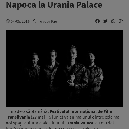
Napoca la Urania Palace
04/05/2016
Toader Paun
Timp de o săptămână
, Festivalul Interna
ț
ional de Film
Transilvania
(27 mai – 5 iunie) va anima unul dintre cele mai
noi spații culturale ale Clujului,
Urania Palace
, cu muzică
bună și nume sonore de pe scena rock și electro