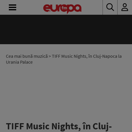
ACASĂ
ȘTIRI
RADIO
Cea mai bună muzică
> TIFF Music Nights, în Cluj-Napoca la
Urania Palace
CONCURSURI
PODCAST
ASCULTĂ
LIVE
TIFF Music Nights, în Cluj-