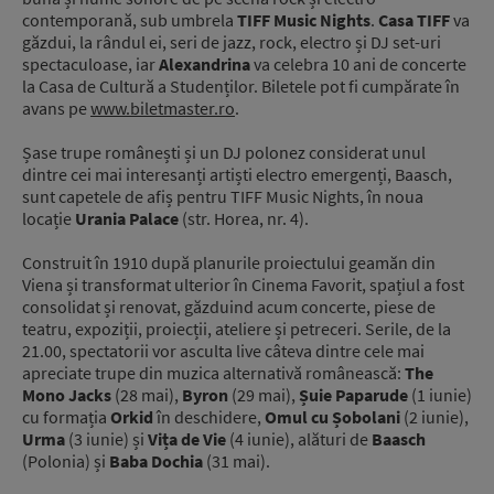
contemporană, sub umbrela
TIFF Music Nights
.
Casa TIFF
va
găzdui, la rândul ei, seri de jazz, rock, electro și DJ set-uri
spectaculoase, iar
Alexandrina
va celebra 10 ani de concerte
la Casa de Cultură a Studenților. Biletele pot fi cumpărate în
avans pe
www.biletmaster.ro
.
Șase trupe românești și un DJ polonez considerat unul
dintre cei mai interesanți artiști electro emergenți, Baasch,
sunt capetele de afiș pentru TIFF Music Nights, în noua
locație
Urania Palace
(str. Horea, nr. 4).
Construit în 1910 după planurile proiectului geamăn din
Viena și transformat ulterior în Cinema Favorit, spațiul a fost
consolidat și renovat, găzduind acum concerte, piese de
teatru, expoziții, proiecții, ateliere și petreceri. Serile, de la
21.00, spectatorii vor asculta live câteva dintre cele mai
apreciate trupe din muzica alternativă românească:
The
Mono Jacks
(28 mai),
Byron
(29 mai),
Ș
uie Paparude
(1 iunie)
cu formația
Orkid
în deschidere,
Omul cu
Ș
obolani
(2 iunie),
Urma
(3 iunie) și
Vi
ț
a de Vie
(4 iunie), alături de
Baasch
(Polonia) și
Baba Dochia
(31 mai).