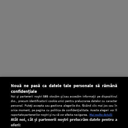
Nouă ne pasă ca datele tale personale să rămână
confidențiale
Noi și partenerii noștri
585
stocăm și/sau accesăm informații pe dispozitivul
dvs., precum identificatorii cookie unici pentru prelucrarea datelor cu caracter
personal. Puteți accepta sau gestiona alegerile dvs. făcând clic mai jos sau în
orice moment, pe pagina cu politica de confidențialitate. Aceste alegeri vor fi
raportate partenerilor noștri și nu vă vor afecta navigarea.
Mai multe detalii
Atât noi, cât și partenerii noștri prelucrăm datele pentru a
oferi: