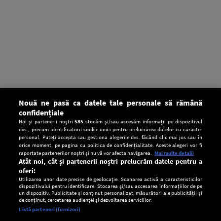
Nouă ne pasă ca datele tale personale să rămână
confidențiale
Noi și partenerii noștri
585
stocăm și/sau accesăm informații pe dispozitivul
dvs., precum identificatorii cookie unici pentru prelucrarea datelor cu caracter
personal. Puteți accepta sau gestiona alegerile dvs. făcând clic mai jos sau în
orice moment, pe pagina cu politica de confidențialitate. Aceste alegeri vor fi
raportate partenerilor noștri și nu vă vor afecta navigarea.
Mai multe detalii
Atât noi, cât și partenerii noștri prelucrăm datele pentru a
oferi:
Utilizarea unor date precise de geolocație. Scanarea activă a caracteristicilor
dispozitivului pentru identificare. Stocarea și/sau accesarea informațiilor de pe
un dispozitiv. Publicitate și conținut personalizat, măsurători ale publicității și
de conținut, cercetarea audienței și dezvoltarea serviciilor.
Setări:
Listă parteneri (furnizori)
Ascultă Europa FM în aplicație