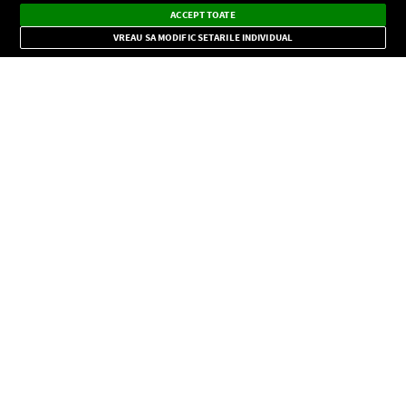
Dark
×
Instalează
Radio live, podcasturi, știri și alerte
ACCEPT TOATE
Mode
importante.
VREAU SA MODIFIC SETARILE INDIVIDUAL
CONFIDENŢIALITATE
Copyright © Europa FM. Toate drepturile rezervate. 2026
SOCIAL