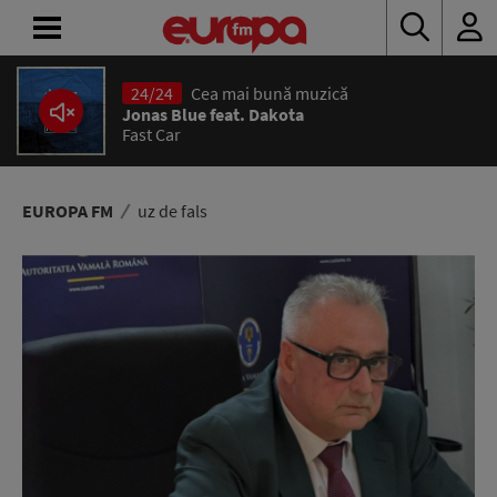
24/24
Cea mai bună muzică
ACASĂ
Jonas Blue feat. Dakota
Fast Car
ȘTIRI
RADIO
EUROPA FM
uz de fals
CONCURSURI
PODCAST
ASCULTĂ
LIVE