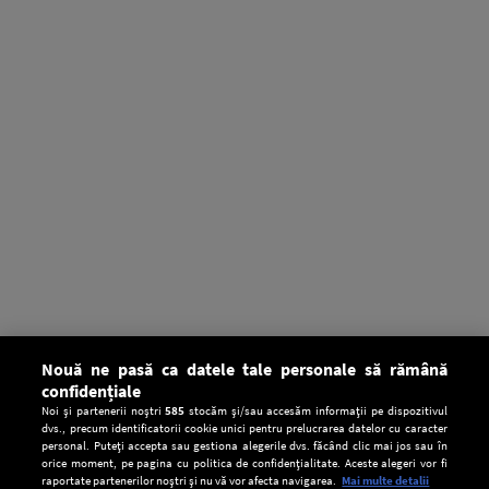
Nouă ne pasă ca datele tale personale să rămână
confidențiale
Noi și partenerii noștri
585
stocăm și/sau accesăm informații pe dispozitivul
dvs., precum identificatorii cookie unici pentru prelucrarea datelor cu caracter
personal. Puteți accepta sau gestiona alegerile dvs. făcând clic mai jos sau în
orice moment, pe pagina cu politica de confidențialitate. Aceste alegeri vor fi
raportate partenerilor noștri și nu vă vor afecta navigarea.
Mai multe detalii