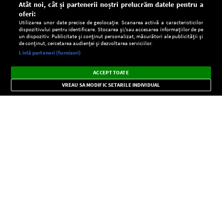
Atât noi, cât și partenerii noștri prelucrăm datele pentru a
oferi:
Utilizarea unor date precise de geolocație. Scanarea activă a caracteristicilor
dispozitivului pentru identificare. Stocarea și/sau accesarea informațiilor de pe
un dispozitiv. Publicitate și conținut personalizat, măsurători ale publicității și
de conținut, cercetarea audienței și dezvoltarea serviciilor.
Setări:
Listă parteneri (furnizori)
Ascultă Europa FM în aplicație
Dark
×
Instalează
Radio live, podcasturi, știri și alerte
ACCEPT TOATE
Mode
importante.
VREAU SA MODIFIC SETARILE INDIVIDUAL
CONFIDENŢIALITATE
Copyright © Europa FM. Toate drepturile rezervate. 2026
SOCIAL