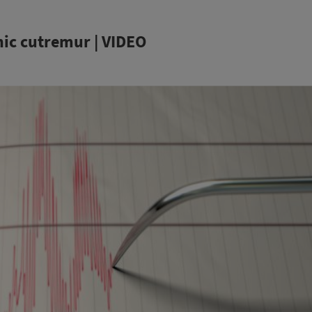
nic cutremur | VIDEO