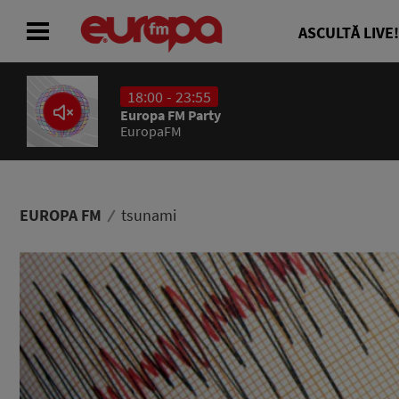
ASCULTĂ LIVE!
18:00 - 23:55
ACASĂ
Europa FM Party
EuropaFM
ȘTIRI
RADIO
EUROPA FM
tsunami
CONCURSURI
PODCAST
ASCULTĂ LIVE