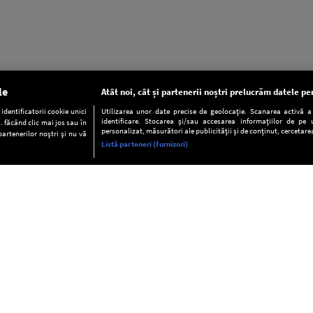
le
Atât noi, cât și partenerii noștri prelucrăm datele pen
dentificatorii cookie unici
Utilizarea unor date precise de geolocație. Scanarea activă a c
identificare. Stocarea și/sau accesarea informațiilor de pe u
. făcând clic mai jos sau în
personalizat, măsurători ale publicității și de conținut, cercetarea
partenerilor noștri și nu vă
Listă parteneri (furnizori)
INFORMAŢII
FAQ
Valori editoriale
POLITICA DE CONFIDENŢIALITAT
Termeni şi condiţii