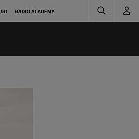
URI
RADIO ACADEMY
:55
 muzică de ieri și de azi