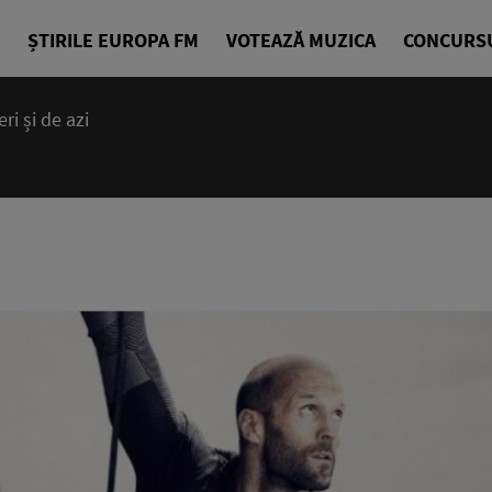
ȘTIRILE EUROPA FM
VOTEAZĂ MUZICA
CONCURS
i și de azi
14:00 - 23
Cea mai bună
EuropaFM