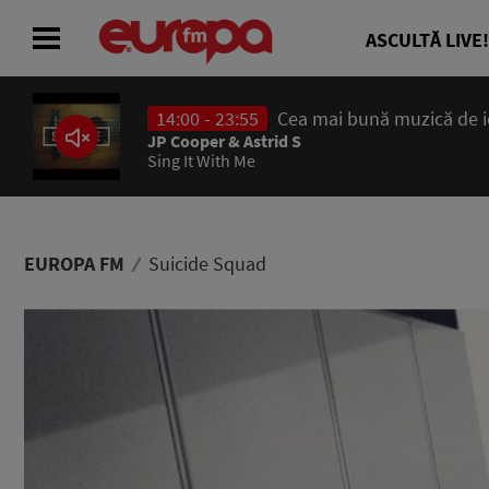
ASCULTĂ LIVE!
14:00 - 23:55
Cea mai bună muzică de ier
ACASĂ
JP Cooper & Astrid S
Sing It With Me
ȘTIRI
RADIO
EUROPA FM
Suicide Squad
CONCURSURI
PODCAST
ASCULTĂ LIVE