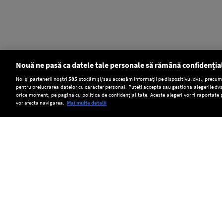
Nouă ne pasă ca datele tale personale să rămână confidenția
Setări:
Noi și partenerii noștri
585
stocăm și/sau accesăm informații pe dispozitivul dvs., precum i
pentru prelucrarea datelor cu caracter personal. Puteți accepta sau gestiona alegerile dvs
Dark Mode
orice moment, pe pagina cu politica de confidențialitate. Aceste alegeri vor fi raportate 
vor afecta navigarea.
Mai multe detalii
SOCIAL
7000
România
O
de
evită
dronă
lei
retrogradarea,
a
Copyright © Europa FM. Toate drepturile
rezervate. 2026
amendă
potrivit
explodat