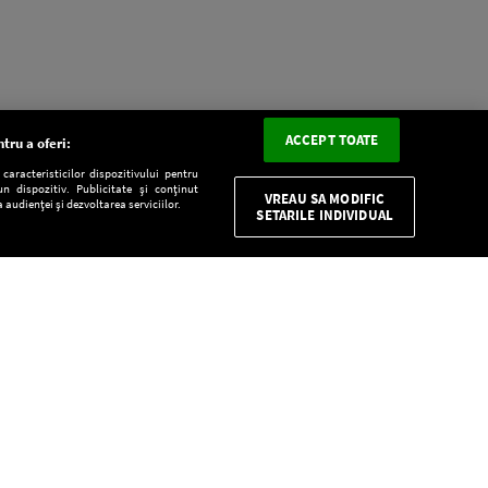
ACCEPT TOATE
tru a oferi:
aracteristicilor dispozitivului pentru
n dispozitiv. Publicitate și conținut
VREAU SA MODIFIC
 audienței și dezvoltarea serviciilor.
SETARILE INDIVIDUAL
CONFIDENŢIALITATE
Descarcă gratuit aplicaţia Europa FM pentru
smartphone:
E