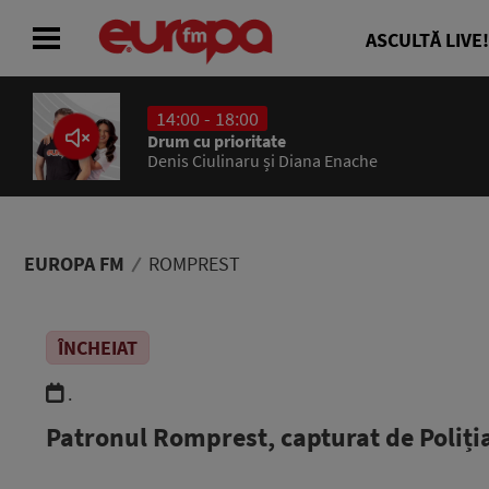
ASCULTĂ LIVE!
14:00 - 18:00
ACASĂ
Drum cu prioritate
Denis Ciulinaru și Diana Enache
ȘTIRI
RADIO
EUROPA FM
ROMPREST
CONCURSURI
ÎNCHEIAT
PODCAST
.
ASCULTĂ LIVE
Patronul Romprest, capturat de Poliț