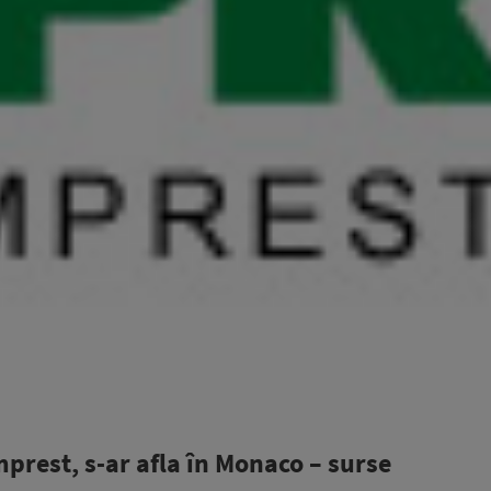
mprest, s-ar afla în Monaco – surse