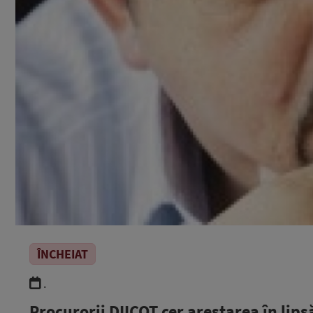
ÎNCHEIAT
.
Procurorii DIICOT cer arestarea în lips