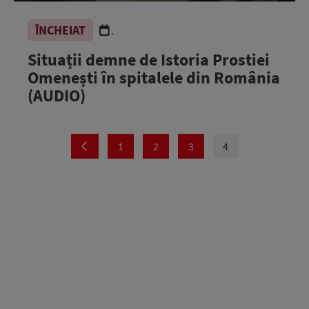
ÎNCHEIAT
.
Situații demne de Istoria Prostiei
Omenești în spitalele din România
(AUDIO)
1
2
3
4