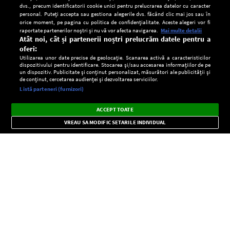
dvs., precum identificatorii cookie unici pentru prelucrarea datelor cu caracter
personal. Puteți accepta sau gestiona alegerile dvs. făcând clic mai jos sau în
orice moment, pe pagina cu politica de confidențialitate. Aceste alegeri vor fi
raportate partenerilor noștri și nu vă vor afecta navigarea.
Mai multe detalii
Atât noi, cât și partenerii noștri prelucrăm datele pentru a
oferi:
Utilizarea unor date precise de geolocație. Scanarea activă a caracteristicilor
dispozitivului pentru identificare. Stocarea și/sau accesarea informațiilor de pe
un dispozitiv. Publicitate și conținut personalizat, măsurători ale publicității și
de conținut, cercetarea audienței și dezvoltarea serviciilor.
Setări:
Listă parteneri (furnizori)
Ascultă Europa FM în aplicație
Dark
×
Instalează
Radio live, podcasturi, știri și alerte
ACCEPT TOATE
Mode
importante.
VREAU SA MODIFIC SETARILE INDIVIDUAL
CONFIDENŢIALITATE
Copyright © Europa FM. Toate drepturile rezervate. 2026