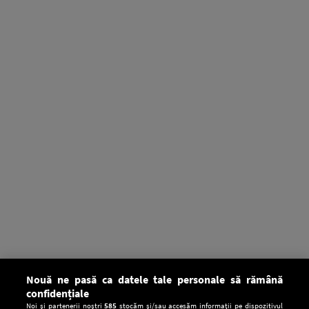
Nouă ne pasă ca datele tale personale să rămână
confidențiale
Noi și partenerii noștri
585
stocăm și/sau accesăm informații pe dispozitivul