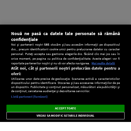
Nouă ne pasă ca datele tale personale să rămână
confidențiale
Noi și partenerii noștri
585
stocăm și/sau accesăm informații pe dispozitivul
dvs., precum identificatorii cookie unici pentru prelucrarea datelor cu caracter
personal. Puteți accepta sau gestiona alegerile dvs. făcând clic mai jos sau în
orice moment, pe pagina cu politica de confidențialitate. Aceste alegeri vor fi
raportate partenerilor noștri și nu vă vor afecta navigarea.
Mai multe detalii
Atât noi, cât și partenerii noștri prelucrăm datele pentru a
oferi:
Utilizarea unor date precise de geolocație. Scanarea activă a caracteristicilor
dispozitivului pentru identificare. Stocarea și/sau accesarea informațiilor de pe
un dispozitiv. Publicitate și conținut personalizat, măsurători ale publicității și
de conținut, cercetarea audienței și dezvoltarea serviciilor.
Setări:
Listă parteneri (furnizori)
Ascultă Europa FM în aplicație
Dark
×
Instalează
Radio live, podcasturi, știri și alerte
ACCEPT TOATE
Mode
importante.
VREAU SA MODIFIC SETARILE INDIVIDUAL
CONFIDENŢIALITATE