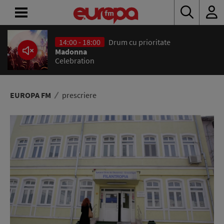
14:00 - 18:00
Drum cu prioritate
ACASĂ
Madonna
Celebration
ȘTIRI
RADIO
EUROPA FM
prescriere
CONCURSURI
PODCAST
ASCULTĂ
LIVE