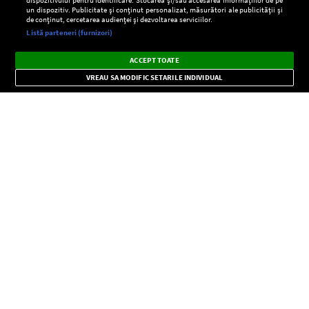
un dispozitiv. Publicitate și conținut personalizat, măsurători ale publicității și
de conținut, cercetarea audienței și dezvoltarea serviciilor.
Setări:
Listă parteneri (furnizori)
Ascultă Europa FM în aplicație
Dark
×
Instalează
Radio live, podcasturi, știri și alerte
ACCEPT TOATE
Mode
importante.
VREAU SA MODIFIC SETARILE INDIVIDUAL
CONFIDENŢIALITATE
Copyright © Europa FM. Toate drepturile rezervate. 2026
SOCIAL