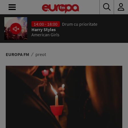
14:00 - 18:00
Drum cu prioritate
ACASĂ
Harry Styles
American Girls
ȘTIRI
RADIO
EUROPA FM
preot
CONCURSURI
PODCAST
ASCULTĂ
LIVE