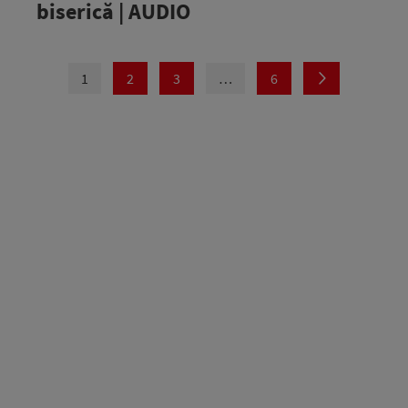
biserică | AUDIO
1
2
3
…
6