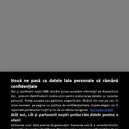
Nouă ne pasă ca datele tale personale să rămână
confidențiale
Noi și partenerii noștri
585
stocăm și/sau accesăm informații pe dispozitivul
dvs., precum identificatorii cookie unici pentru prelucrarea datelor cu caracter
personal. Puteți accepta sau gestiona alegerile dvs. făcând clic mai jos sau în
orice moment, pe pagina cu politica de confidențialitate. Aceste alegeri vor fi
raportate partenerilor noștri și nu vă vor afecta navigarea.
Mai multe detalii
Atât noi, cât și partenerii noștri prelucrăm datele pentru a
oferi:
Utilizarea unor date precise de geolocație. Scanarea activă a caracteristicilor
dispozitivului pentru identificare. Stocarea și/sau accesarea informațiilor de pe