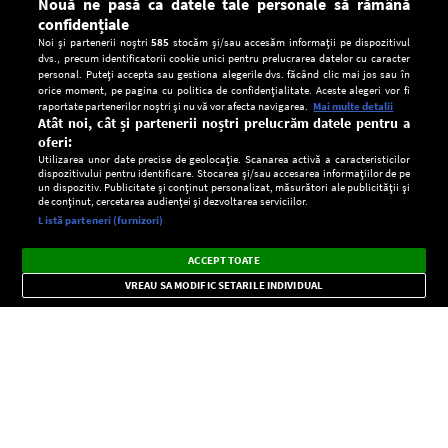
Nouă ne pasă ca datele tale personale să rămână
confidențiale
Noi și partenerii noștri
585
stocăm și/sau accesăm informații pe dispozitivul
dvs., precum identificatorii cookie unici pentru prelucrarea datelor cu caracter
personal. Puteți accepta sau gestiona alegerile dvs. făcând clic mai jos sau în
orice moment, pe pagina cu politica de confidențialitate. Aceste alegeri vor fi
raportate partenerilor noștri și nu vă vor afecta navigarea.
Mai multe detalii
Atât noi, cât și partenerii noștri prelucrăm datele pentru a
oferi:
Utilizarea unor date precise de geolocație. Scanarea activă a caracteristicilor
dispozitivului pentru identificare. Stocarea și/sau accesarea informațiilor de pe
un dispozitiv. Publicitate și conținut personalizat, măsurători ale publicității și
de conținut, cercetarea audienței și dezvoltarea serviciilor.
Setări:
Listă parteneri (furnizori)
Ascultă Europa FM în aplicație
Dark
×
Instalează
Radio live, podcasturi, știri și alerte
ACCEPT TOATE
Mode
importante.
VREAU SA MODIFIC SETARILE INDIVIDUAL
CONFIDENŢIALITATE