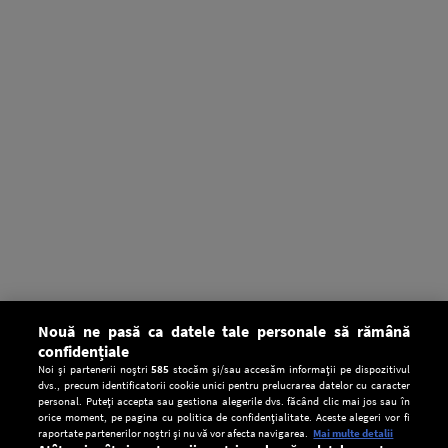
Nouă ne pasă ca datele tale personale să rămână
confidențiale
Noi și partenerii noștri
585
stocăm și/sau accesăm informații pe dispozitivul
dvs., precum identificatorii cookie unici pentru prelucrarea datelor cu caracter
personal. Puteți accepta sau gestiona alegerile dvs. făcând clic mai jos sau în
orice moment, pe pagina cu politica de confidențialitate. Aceste alegeri vor fi
raportate partenerilor noștri și nu vă vor afecta navigarea.
Mai multe detalii