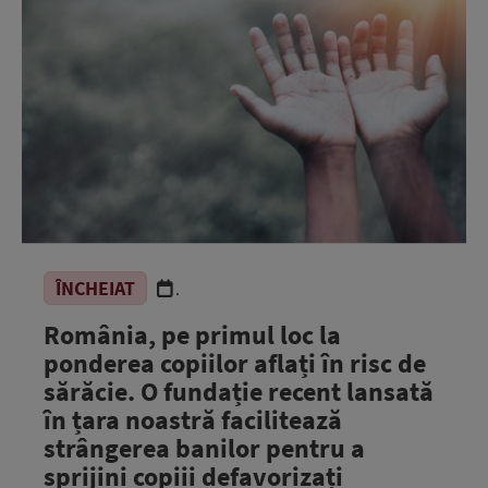
ÎNCHEIAT
.
România, pe primul loc la
ponderea copiilor aflați în risc de
sărăcie. O fundație recent lansată
în țara noastră facilitează
strângerea banilor pentru a
sprijini copiii defavorizați