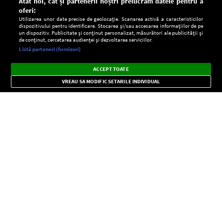
Atât noi, cât și partenerii noștri prelucrăm datele pentru a
oferi:
Utilizarea unor date precise de geolocație. Scanarea activă a caracteristicilor
dispozitivului pentru identificare. Stocarea și/sau accesarea informațiilor de pe
un dispozitiv. Publicitate și conținut personalizat, măsurători ale publicității și
de conținut, cercetarea audienței și dezvoltarea serviciilor.
Setări:
Listă parteneri (furnizori)
Ascultă Europa FM în aplicație
Dark
×
Instalează
Radio live, podcasturi, știri și alerte
ACCEPT TOATE
Mode
importante.
VREAU SA MODIFIC SETARILE INDIVIDUAL
CONFIDENŢIALITATE
Copyright © Europa FM. Toate drepturile rezervate. 2026
SOCIAL