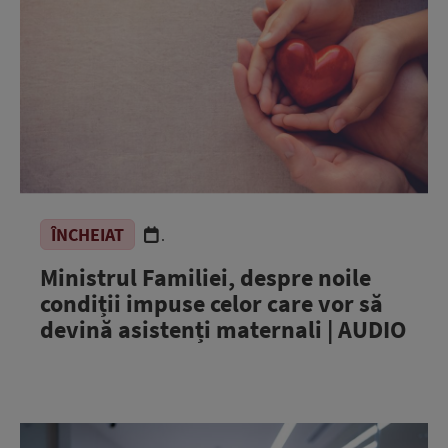
ÎNCHEIAT
.
Ministrul Familiei, despre noile
condiții impuse celor care vor să
devină asistenți maternali | AUDIO