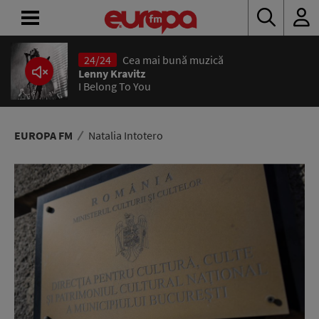
24/24
Cea mai bună muzică
ACASĂ
Lenny Kravitz
I Belong To You
ȘTIRI
RADIO
EUROPA FM
Natalia Intotero
CONCURSURI
PODCAST
ASCULTĂ
LIVE