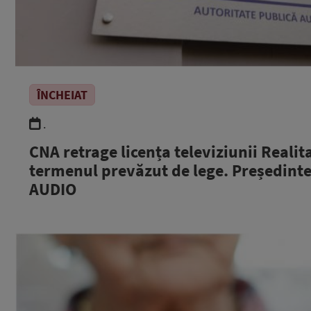
ÎNCHEIAT
.
CNA retrage licența televiziunii Realit
termenul prevăzut de lege. Președinte
AUDIO