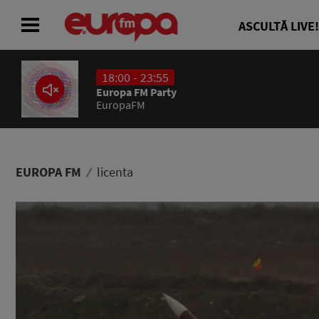
ASCULTĂ LIVE!
18:00 - 23:55
ACASĂ
Europa FM Party
EuropaFM
ȘTIRI
RADIO
EUROPA FM
licenta
CONCURSURI
PODCAST
ASCULTĂ LIVE