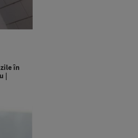
zile în
u |