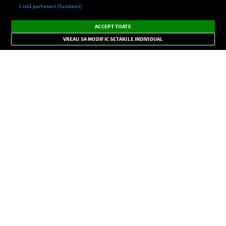
Setări:
Listă parteneri (furnizori)
Ascultă Europa FM în aplicație
Dark
×
Instalează
Radio live, podcasturi, știri și alerte
ACCEPT TOATE
Mode
importante.
VREAU SA MODIFIC SETARILE INDIVIDUAL
CONFIDENŢIALITATE
Copyright © Europa FM. Toate drepturile rezervate. 2026
SOCIAL