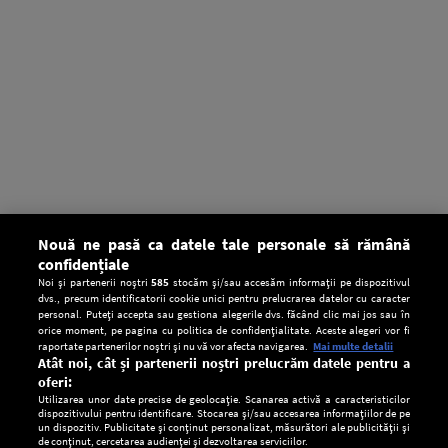
Nouă ne pasă ca datele tale personale să rămână
confidențiale
Noi și partenerii noștri
585
stocăm și/sau accesăm informații pe dispozitivul
dvs., precum identificatorii cookie unici pentru prelucrarea datelor cu caracter
personal. Puteți accepta sau gestiona alegerile dvs. făcând clic mai jos sau în
orice moment, pe pagina cu politica de confidențialitate. Aceste alegeri vor fi
raportate partenerilor noștri și nu vă vor afecta navigarea.
Mai multe detalii
Atât noi, cât și partenerii noștri prelucrăm datele pentru a
oferi:
Utilizarea unor date precise de geolocație. Scanarea activă a caracteristicilor
dispozitivului pentru identificare. Stocarea și/sau accesarea informațiilor de pe
un dispozitiv. Publicitate și conținut personalizat, măsurători ale publicității și
de conținut, cercetarea audienței și dezvoltarea serviciilor.