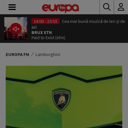
14:00 - 23:55
Cea mai bună muzică de ieri și de
ACASĂ
azi
BRUX XTN
Paid to Exist (efm)
ȘTIRI
RADIO
EUROPA FM
Lamborghini
CONCURSURI
PODCAST
ASCULTĂ
LIVE