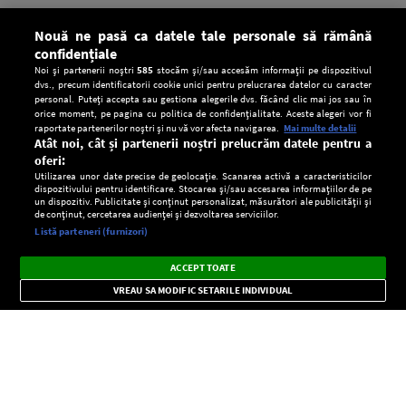
Nouă ne pasă ca datele tale personale să rămână
confidențiale
Noi și partenerii noștri
585
stocăm și/sau accesăm informații pe dispozitivul
dvs., precum identificatorii cookie unici pentru prelucrarea datelor cu caracter
personal. Puteți accepta sau gestiona alegerile dvs. făcând clic mai jos sau în
orice moment, pe pagina cu politica de confidențialitate. Aceste alegeri vor fi
raportate partenerilor noștri și nu vă vor afecta navigarea.
Mai multe detalii
Atât noi, cât și partenerii noștri prelucrăm datele pentru a
oferi:
Utilizarea unor date precise de geolocație. Scanarea activă a caracteristicilor
dispozitivului pentru identificare. Stocarea și/sau accesarea informațiilor de pe
un dispozitiv. Publicitate și conținut personalizat, măsurători ale publicității și
de conținut, cercetarea audienței și dezvoltarea serviciilor.
Setări:
Listă parteneri (furnizori)
Ascultă Europa FM în aplicație
Dark
×
Instalează
Radio live, podcasturi, știri și alerte
ACCEPT TOATE
Mode
importante.
VREAU SA MODIFIC SETARILE INDIVIDUAL
CONFIDENŢIALITATE