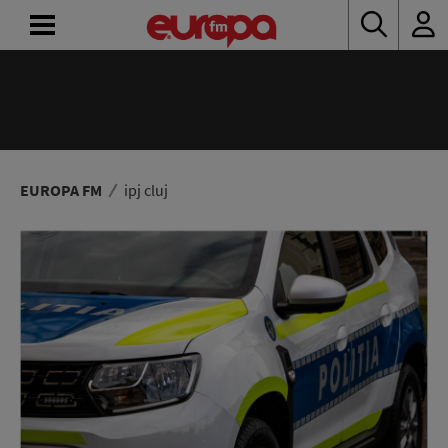
ACASĂ
ȘTIRI
RADIO
EUROPA FM
ipj cluj
CONCURSURI
PODCAST
ASCULTĂ
LIVE