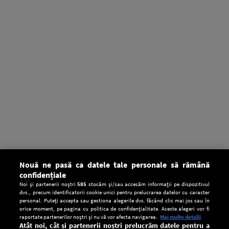
Nouă ne pasă ca datele tale personale să rămână
confidențiale
Noi și partenerii noștri
585
stocăm și/sau accesăm informații pe dispozitivul
dvs., precum identificatorii cookie unici pentru prelucrarea datelor cu caracter
personal. Puteți accepta sau gestiona alegerile dvs. făcând clic mai jos sau în
orice moment, pe pagina cu politica de confidențialitate. Aceste alegeri vor fi
raportate partenerilor noștri și nu vă vor afecta navigarea.
Mai multe detalii
Atât noi, cât și partenerii noștri prelucrăm datele pentru a