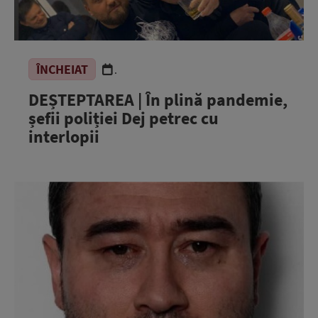
ÎNCHEIAT
.
DEȘTEPTAREA | În plină pandemie,
șefii poliției Dej petrec cu
interlopii