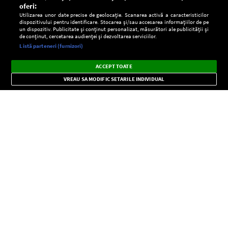
oferi:
Utilizarea unor date precise de geolocație. Scanarea activă a caracteristicilor
dispozitivului pentru identificare. Stocarea și/sau accesarea informațiilor de pe
un dispozitiv. Publicitate și conținut personalizat, măsurători ale publicității și
de conținut, cercetarea audienței și dezvoltarea serviciilor.
Setări:
Listă parteneri (furnizori)
Ascultă Europa FM în aplicație
Dark
×
Instalează
Radio live, podcasturi, știri și alerte
ACCEPT TOATE
Mode
importante.
VREAU SA MODIFIC SETARILE INDIVIDUAL
CONFIDENŢIALITATE
Copyright © Europa FM. Toate drepturile rezervate. 2026
SOCIAL