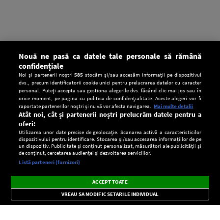
Nouă ne pasă ca datele tale personale să rămână
confidențiale
Noi și partenerii noștri
585
stocăm și/sau accesăm informații pe dispozitivul
dvs., precum identificatorii cookie unici pentru prelucrarea datelor cu caracter
personal. Puteți accepta sau gestiona alegerile dvs. făcând clic mai jos sau în
orice moment, pe pagina cu politica de confidențialitate. Aceste alegeri vor fi
raportate partenerilor noștri și nu vă vor afecta navigarea.
Mai multe detalii
Atât noi, cât și partenerii noștri prelucrăm datele pentru a
oferi:
Utilizarea unor date precise de geolocație. Scanarea activă a caracteristicilor
dispozitivului pentru identificare. Stocarea și/sau accesarea informațiilor de pe
un dispozitiv. Publicitate și conținut personalizat, măsurători ale publicității și
de conținut, cercetarea audienței și dezvoltarea serviciilor.
Setări:
Listă parteneri (furnizori)
Ascultă Europa FM în aplicație
Dark
×
Instalează
Radio live, podcasturi, știri și alerte
ACCEPT TOATE
Mode
importante.
VREAU SA MODIFIC SETARILE INDIVIDUAL
CONFIDENŢIALITATE