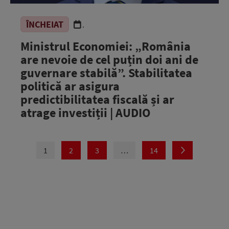
ÎNCHEIAT
.
Ministrul Economiei: „România
are nevoie de cel puțin doi ani de
guvernare stabilă”. Stabilitatea
politică ar asigura
predictibilitatea fiscală și ar
atrage investiții | AUDIO
1
2
3
…
14