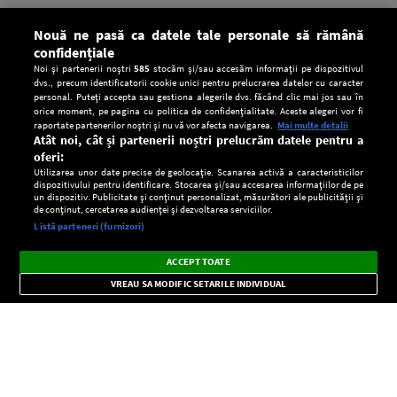
Nouă ne pasă ca datele tale personale să rămână
confidențiale
Noi și partenerii noștri
585
stocăm și/sau accesăm informații pe dispozitivul
dvs., precum identificatorii cookie unici pentru prelucrarea datelor cu caracter
personal. Puteți accepta sau gestiona alegerile dvs. făcând clic mai jos sau în
orice moment, pe pagina cu politica de confidențialitate. Aceste alegeri vor fi
raportate partenerilor noștri și nu vă vor afecta navigarea.
Mai multe detalii
Atât noi, cât și partenerii noștri prelucrăm datele pentru a
oferi:
Utilizarea unor date precise de geolocație. Scanarea activă a caracteristicilor
dispozitivului pentru identificare. Stocarea și/sau accesarea informațiilor de pe
un dispozitiv. Publicitate și conținut personalizat, măsurători ale publicității și
de conținut, cercetarea audienței și dezvoltarea serviciilor.
Setări:
Listă parteneri (furnizori)
Ascultă Europa FM în aplicație
Dark
×
Instalează
Radio live, podcasturi, știri și alerte
ACCEPT TOATE
Mode
importante.
VREAU SA MODIFIC SETARILE INDIVIDUAL
CONFIDENŢIALITATE