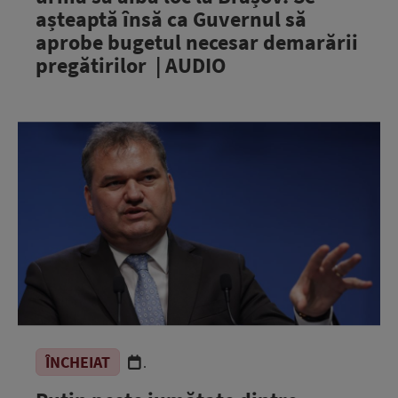
așteaptă însă ca Guvernul să
aprobe bugetul necesar demarării
pregătirilor | AUDIO
ÎNCHEIAT
.