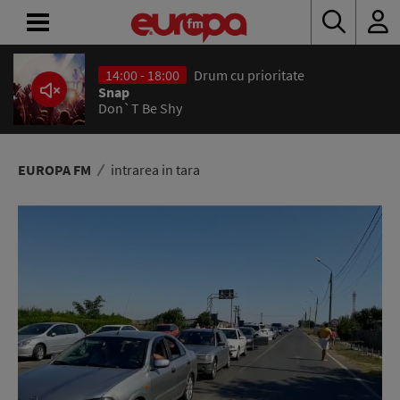
14:00 - 18:00
Drum cu prioritate
ACASĂ
Snap
Don`T Be Shy
ȘTIRI
RADIO
EUROPA FM
intrarea in tara
CONCURSURI
PODCAST
ASCULTĂ
LIVE