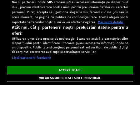
Noi și partenerii noștri
585
stocăm și/sau accesăm informații pe dispozitivul
dvs., precum identificatorii cookie unici pentru prelucrarea datelor cu caracter
personal. Puteți accepta sau gestiona alegerile dvs. făcând clic mai jos sau în
orice moment, pe pagina cu politica de confidențialitate. Aceste alegeri vor fi
raportate partenerilor noștri și nu vă vor afecta navigarea.
Mai multe detalii
Atât noi, cât și partenerii noștri prelucrăm datele pentru a
oferi:
Utilizarea unor date precise de geolocație. Scanarea activă a caracteristicilor
dispozitivului pentru identificare. Stocarea și/sau accesarea informațiilor de pe
un dispozitiv. Publicitate și conținut personalizat, măsurători ale publicității și
de conținut, cercetarea audienței și dezvoltarea serviciilor.
Setări:
Listă parteneri (furnizori)
Ascultă Europa FM în aplicație
Dark
×
Instalează
Radio live, podcasturi, știri și alerte
ACCEPT TOATE
Mode
importante.
VREAU SA MODIFIC SETARILE INDIVIDUAL
CONFIDENŢIALITATE
Copyright © Europa FM. Toate drepturile rezervate. 2026