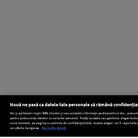
Nouă ne pasă ca datele tale personale să rămână confidenția
Setări:
Noi și partenerii noștri
585
stocăm și/sau accesăm informații pe dispozitivul dvs., precum i
pentru prelucrarea datelor cu caracter personal. Puteți accepta sau gestiona alegerile dvs
Dark Mode
orice moment, pe pagina cu politica de confidențialitate. Aceste alegeri vor fi raportate 
vor afecta navigarea.
Mai multe detalii