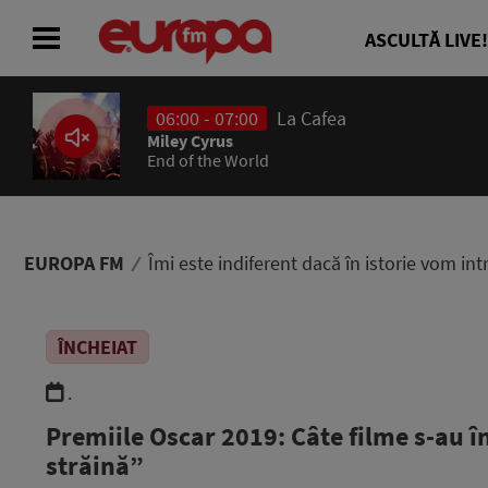
ASCULTĂ LIVE!
06:00 - 07:00
La Cafea
ACASĂ
Miley Cyrus
End of the World
ȘTIRI
RADIO
EUROPA FM
Îmi este indiferent dacă în istorie vom int
CONCURSURI
ÎNCHEIAT
PODCAST
.
ASCULTĂ LIVE
Premiile Oscar 2019: Câte filme s-au în
străină”