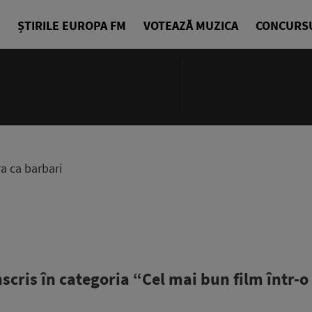
ȘTIRILE EUROPA FM
VOTEAZĂ MUZICA
CONCURS
06:00 - 07
La Cafea
Daniel Osma
ra ca barbari
scris în categoria “Cel mai bun film într-o