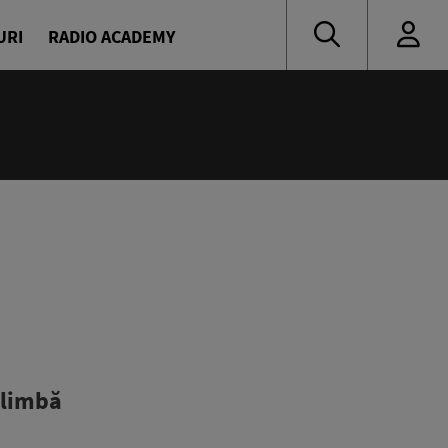
URI
RADIO ACADEMY
:00
novici
 limbă