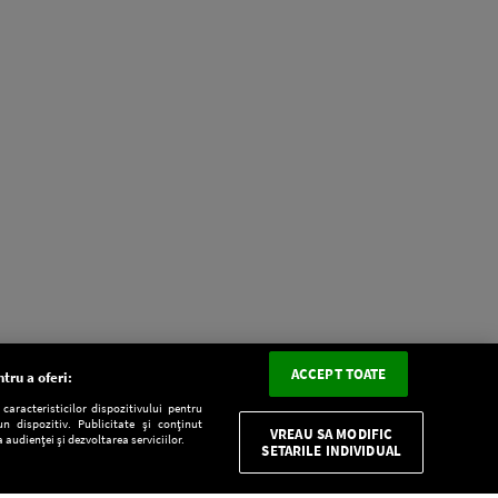
ACCEPT TOATE
tru a oferi:
aracteristicilor dispozitivului pentru
n dispozitiv. Publicitate și conținut
VREAU SA MODIFIC
 audienței și dezvoltarea serviciilor.
SETARILE INDIVIDUAL
CONFIDENŢIALITATE