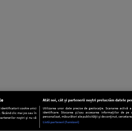
le
Atât noi, cât și partenerii noștri prelucrăm datele pen
dentificatorii cookie unici
Utilizarea unor date precise de geolocație. Scanarea activă a c
identificare. Stocarea și/sau accesarea informațiilor de pe u
. făcând clic mai jos sau în
personalizat, măsurători ale publicității și de conținut, cercetarea
partenerilor noștri și nu vă
Listă parteneri (furnizori)