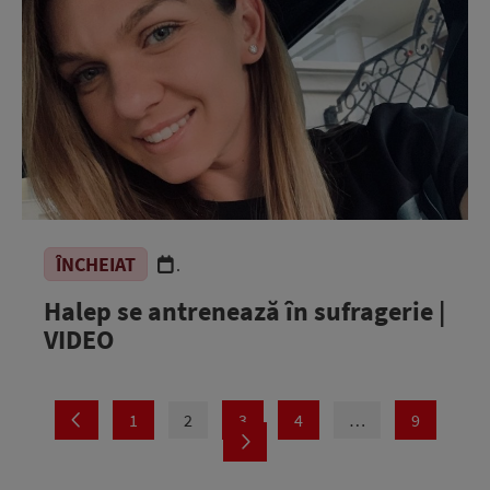
ÎNCHEIAT
.
Halep se antrenează în sufragerie |
VIDEO
1
2
3
4
…
9