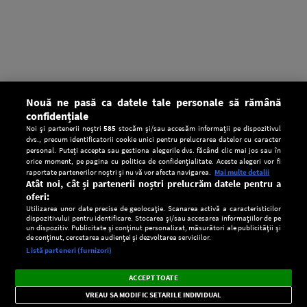
Nouă ne pasă ca datele tale personale să rămână
confidențiale
Noi și partenerii noștri
585
stocăm și/sau accesăm informații pe dispozitivul
dvs., precum identificatorii cookie unici pentru prelucrarea datelor cu caracter
personal. Puteți accepta sau gestiona alegerile dvs. făcând clic mai jos sau în
orice moment, pe pagina cu politica de confidențialitate. Aceste alegeri vor fi
raportate partenerilor noștri și nu vă vor afecta navigarea.
Mai multe detalii
Atât noi, cât și partenerii noștri prelucrăm datele pentru a
oferi:
Utilizarea unor date precise de geolocație. Scanarea activă a caracteristicilor
dispozitivului pentru identificare. Stocarea și/sau accesarea informațiilor de pe
un dispozitiv. Publicitate și conținut personalizat, măsurători ale publicității și
de conținut, cercetarea audienței și dezvoltarea serviciilor.
Setări:
Listă parteneri (furnizori)
Ascultă Europa FM în aplicație
Dark
×
Instalează
Radio live, podcasturi, știri și alerte
ACCEPT TOATE
Mode
importante.
VREAU SA MODIFIC SETARILE INDIVIDUAL
CONFIDENŢIALITATE