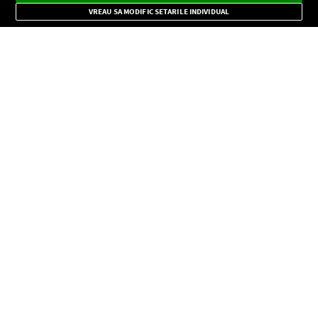
Mode
importante.
VREAU SA MODIFIC SETARILE INDIVIDUAL
CONFIDENŢIALITATE
Copyright © Europa FM. Toate drepturile rezervate. 2026
SOCIAL
INFORMAŢII