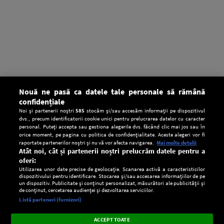
Nouă ne pasă ca datele tale personale să rămână
confidențiale
Noi și partenerii noștri
585
stocăm și/sau accesăm informații pe dispozitivul
dvs., precum identificatorii cookie unici pentru prelucrarea datelor cu caracter
personal. Puteți accepta sau gestiona alegerile dvs. făcând clic mai jos sau în
orice moment, pe pagina cu politica de confidențialitate. Aceste alegeri vor fi
raportate partenerilor noștri și nu vă vor afecta navigarea.
Mai multe detalii
Atât noi, cât și partenerii noștri prelucrăm datele pentru a
oferi:
Utilizarea unor date precise de geolocație. Scanarea activă a caracteristicilor
dispozitivului pentru identificare. Stocarea și/sau accesarea informațiilor de pe
un dispozitiv. Publicitate și conținut personalizat, măsurători ale publicității și
de conținut, cercetarea audienței și dezvoltarea serviciilor.
Setări:
Listă parteneri (furnizori)
Ascultă Europa FM în aplicație
Dark
×
Instalează
Radio live, podcasturi, știri și alerte
ACCEPT TOATE