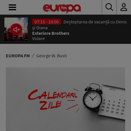
07:15 - 10:00
Deșteptarea de vacanță cu Denis
ACASĂ
și Diana
Esteriore Brothers
Volare
ȘTIRI
RADIO
EUROPA FM
George W. Bush
CONCURSURI
PODCAST
ASCULTĂ
LIVE