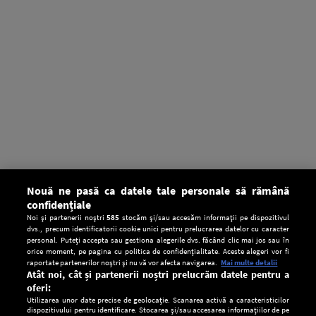
Nouă ne pasă ca datele tale personale să rămână
confidențiale
Noi și partenerii noștri
585
stocăm și/sau accesăm informații pe dispozitivul
dvs., precum identificatorii cookie unici pentru prelucrarea datelor cu caracter
personal. Puteți accepta sau gestiona alegerile dvs. făcând clic mai jos sau în
orice moment, pe pagina cu politica de confidențialitate. Aceste alegeri vor fi
raportate partenerilor noștri și nu vă vor afecta navigarea.
Mai multe detalii
Atât noi, cât și partenerii noștri prelucrăm datele pentru a
oferi:
Utilizarea unor date precise de geolocație. Scanarea activă a caracteristicilor
dispozitivului pentru identificare. Stocarea și/sau accesarea informațiilor de pe