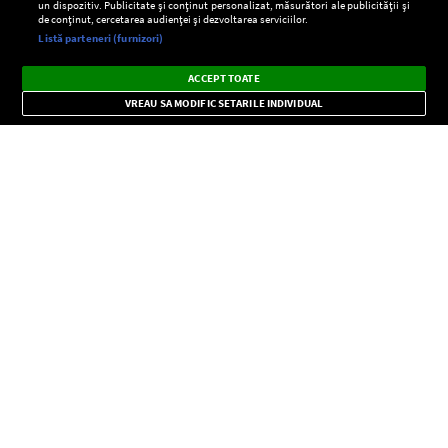
un dispozitiv. Publicitate și conținut personalizat, măsurători ale publicității și
de conținut, cercetarea audienței și dezvoltarea serviciilor.
Setări:
Listă parteneri (furnizori)
Ascultă Europa FM în aplicație
Dark
×
Instalează
Radio live, podcasturi, știri și alerte
ACCEPT TOATE
Mode
importante.
VREAU SA MODIFIC SETARILE INDIVIDUAL
CONFIDENŢIALITATE
Copyright © Europa FM. Toate drepturile rezervate. 2026
SOCIAL