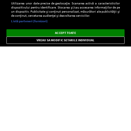
Utilizarea unor date precise de geolocație. Scanarea activă a caracteristicilor
dispozitivului pentru identificare. Stocarea și/sau accesarea informațiilor de pe
un dispozitiv. Publicitate și conținut personalizat, măsurători ale publicității și
de conținut, cercetarea audienței și dezvoltarea serviciilor.
Setări:
Listă parteneri (furnizori)
Ascultă Europa FM în aplicație
Dark
×
Instalează
Radio live, podcasturi, știri și alerte
ACCEPT TOATE
Mode
importante.
VREAU SA MODIFIC SETARILE INDIVIDUAL
CONFIDENŢIALITATE
Copyright © Europa FM. Toate drepturile rezervate. 2026
SOCIAL