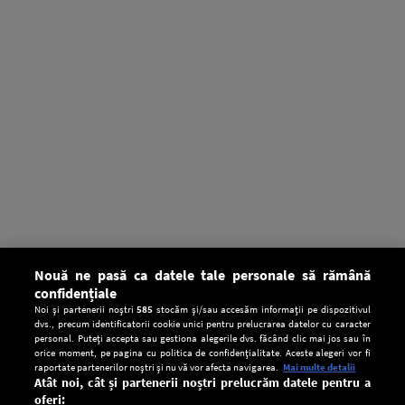
Nouă ne pasă ca datele tale personale să rămână
confidențiale
Noi și partenerii noștri
585
stocăm și/sau accesăm informații pe dispozitivul
dvs., precum identificatorii cookie unici pentru prelucrarea datelor cu caracter
personal. Puteți accepta sau gestiona alegerile dvs. făcând clic mai jos sau în
orice moment, pe pagina cu politica de confidențialitate. Aceste alegeri vor fi
raportate partenerilor noștri și nu vă vor afecta navigarea.
Mai multe detalii
Atât noi, cât și partenerii noștri prelucrăm datele pentru a
oferi: