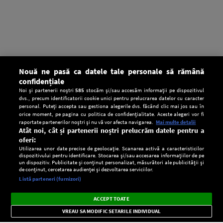
Nouă ne pasă ca datele tale personale să rămână
confidențiale
Noi și partenerii noștri
585
stocăm și/sau accesăm informații pe dispozitivul
dvs., precum identificatorii cookie unici pentru prelucrarea datelor cu caracter
personal. Puteți accepta sau gestiona alegerile dvs. făcând clic mai jos sau în
orice moment, pe pagina cu politica de confidențialitate. Aceste alegeri vor fi
raportate partenerilor noștri și nu vă vor afecta navigarea.
Mai multe detalii
Atât noi, cât și partenerii noștri prelucrăm datele pentru a
oferi:
Utilizarea unor date precise de geolocație. Scanarea activă a caracteristicilor
dispozitivului pentru identificare. Stocarea și/sau accesarea informațiilor de pe
un dispozitiv. Publicitate și conținut personalizat, măsurători ale publicității și
de conținut, cercetarea audienței și dezvoltarea serviciilor.
Setări:
Listă parteneri (furnizori)
Ascultă Europa FM în aplicație
Dark
×
Instalează
Radio live, podcasturi, știri și alerte
ACCEPT TOATE
Mode
importante.
VREAU SA MODIFIC SETARILE INDIVIDUAL
CONFIDENŢIALITATE