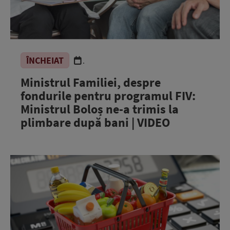
ÎNCHEIAT
.
Ministrul Familiei, despre
fondurile pentru programul FIV:
Ministrul Boloș ne-a trimis la
plimbare după bani | VIDEO