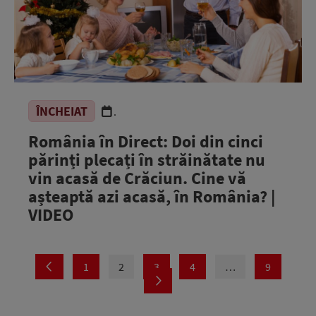
ÎNCHEIAT
.
România în Direct: Doi din cinci
părinți plecați în străinătate nu
vin acasă de Crăciun. Cine vă
așteaptă azi acasă, în România? |
VIDEO
1
2
3
4
…
9