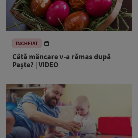
ÎNCHEIAT
.
Câtă mâncare v-a rămas după
Paște? | VIDEO