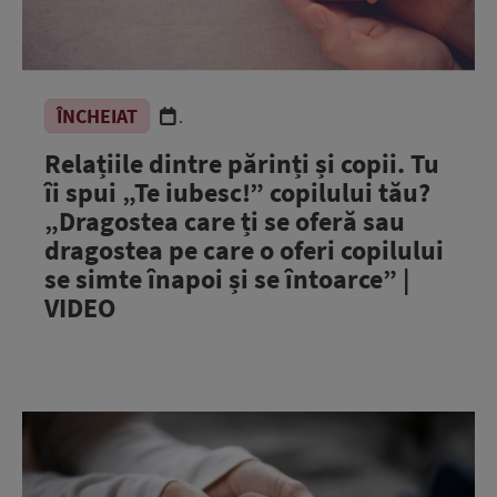
ÎNCHEIAT
.
Relațiile dintre părinți și copii. Tu
îi spui „Te iubesc!” copilului tău?
„Dragostea care ți se oferă sau
dragostea pe care o oferi copilului
se simte înapoi și se întoarce” |
VIDEO