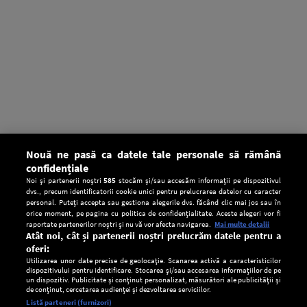
Nouă ne pasă ca datele tale personale să rămână
confidențiale
Noi și partenerii noștri
585
stocăm și/sau accesăm informații pe dispozitivul
dvs., precum identificatorii cookie unici pentru prelucrarea datelor cu caracter
personal. Puteți accepta sau gestiona alegerile dvs. făcând clic mai jos sau în
orice moment, pe pagina cu politica de confidențialitate. Aceste alegeri vor fi
raportate partenerilor noștri și nu vă vor afecta navigarea.
Mai multe detalii
Atât noi, cât și partenerii noștri prelucrăm datele pentru a
oferi:
Utilizarea unor date precise de geolocație. Scanarea activă a caracteristicilor
dispozitivului pentru identificare. Stocarea și/sau accesarea informațiilor de pe
un dispozitiv. Publicitate și conținut personalizat, măsurători ale publicității și
de conținut, cercetarea audienței și dezvoltarea serviciilor.
Setări:
Listă parteneri (furnizori)