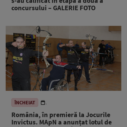
s-au calificat în etapa a doua a
concursului – GALERIE FOTO
ÎNCHEIAT
.
România, în premieră la Jocurile
Invictus. MApN a anunțat lotul de