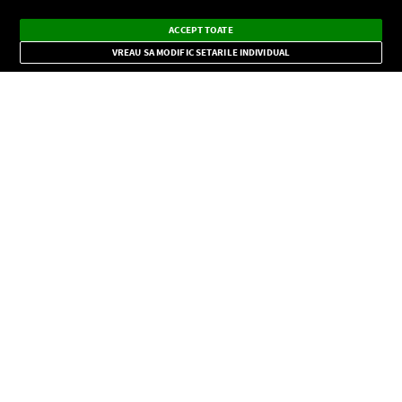
Ascultă Europa FM în aplicație
Dark
×
Instalează
Radio live, podcasturi, știri și alerte
ACCEPT TOATE
Mode
importante.
VREAU SA MODIFIC SETARILE INDIVIDUAL
CONFIDENŢIALITATE
Copyright © Europa FM. Toate drepturile rezervate. 2026
SOCIAL