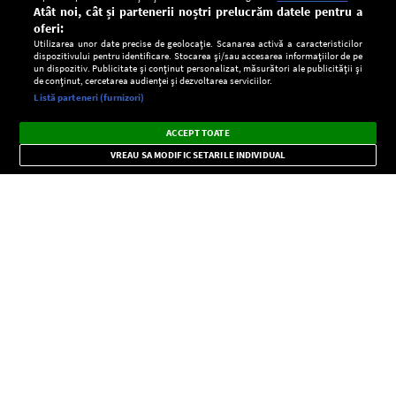
Atât noi, cât și partenerii noștri prelucrăm datele pentru a
oferi:
Utilizarea unor date precise de geolocație. Scanarea activă a caracteristicilor
dispozitivului pentru identificare. Stocarea și/sau accesarea informațiilor de pe
un dispozitiv. Publicitate și conținut personalizat, măsurători ale publicității și
de conținut, cercetarea audienței și dezvoltarea serviciilor.
Setări:
Listă parteneri (furnizori)
Ascultă Europa FM în aplicație
Dark
×
Instalează
Radio live, podcasturi, știri și alerte
ACCEPT TOATE
Mode
importante.
VREAU SA MODIFIC SETARILE INDIVIDUAL
CONFIDENŢIALITATE
Copyright © Europa FM. Toate drepturile rezervate. 2026
SOCIAL