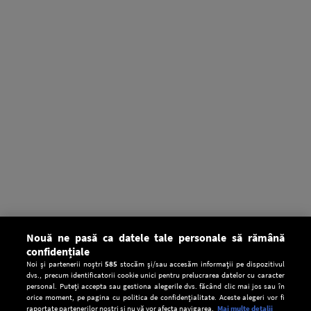
Nouă ne pasă ca datele tale personale să rămână
confidențiale
Noi și partenerii noștri
585
stocăm și/sau accesăm informații pe dispozitivul
dvs., precum identificatorii cookie unici pentru prelucrarea datelor cu caracter
personal. Puteți accepta sau gestiona alegerile dvs. făcând clic mai jos sau în
orice moment, pe pagina cu politica de confidențialitate. Aceste alegeri vor fi
raportate partenerilor noștri și nu vă vor afecta navigarea.
Mai multe detalii