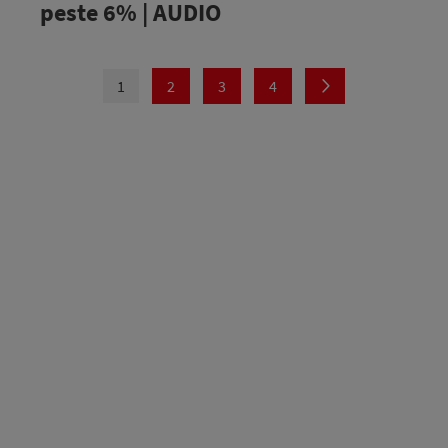
peste 6% | AUDIO
1
2
3
4