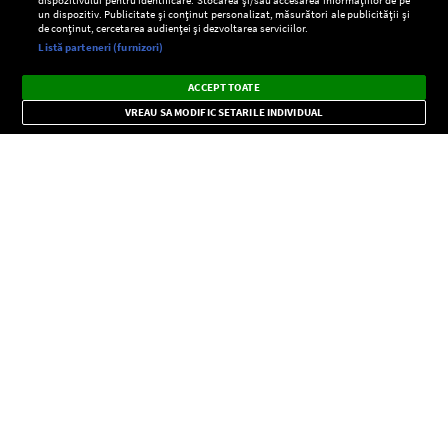
un dispozitiv. Publicitate și conținut personalizat, măsurători ale publicității și
de conținut, cercetarea audienței și dezvoltarea serviciilor.
Setări:
Listă parteneri (furnizori)
Ascultă Europa FM în aplicație
Dark
×
Instalează
Radio live, podcasturi, știri și alerte
ACCEPT TOATE
Mode
importante.
VREAU SA MODIFIC SETARILE INDIVIDUAL
CONFIDENŢIALITATE
Copyright © Europa FM. Toate drepturile rezervate. 2026
SOCIAL