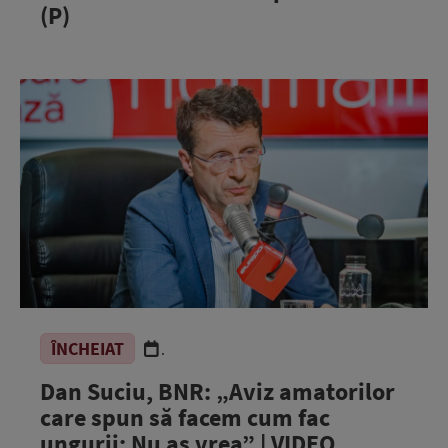
(P)
ÎNCHEIAT
.
Dan Suciu, BNR: „Aviz amatorilor
care spun să facem cum fac
ungurii: Nu aș vrea” | VIDEO