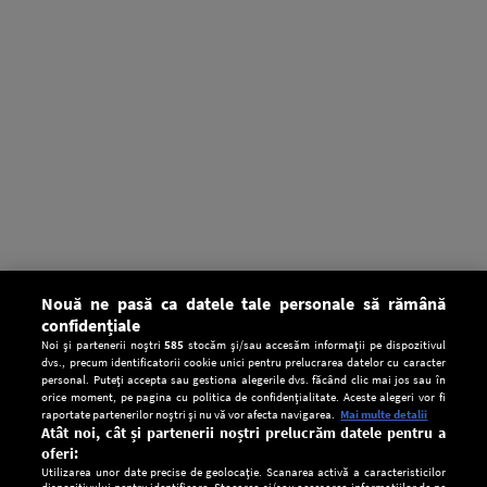
Nouă ne pasă ca datele tale personale să rămână
confidențiale
Noi și partenerii noștri
585
stocăm și/sau accesăm informații pe dispozitivul
dvs., precum identificatorii cookie unici pentru prelucrarea datelor cu caracter
personal. Puteți accepta sau gestiona alegerile dvs. făcând clic mai jos sau în
orice moment, pe pagina cu politica de confidențialitate. Aceste alegeri vor fi
raportate partenerilor noștri și nu vă vor afecta navigarea.
Mai multe detalii
Atât noi, cât și partenerii noștri prelucrăm datele pentru a
oferi:
Utilizarea unor date precise de geolocație. Scanarea activă a caracteristicilor
dispozitivului pentru identificare. Stocarea și/sau accesarea informațiilor de pe