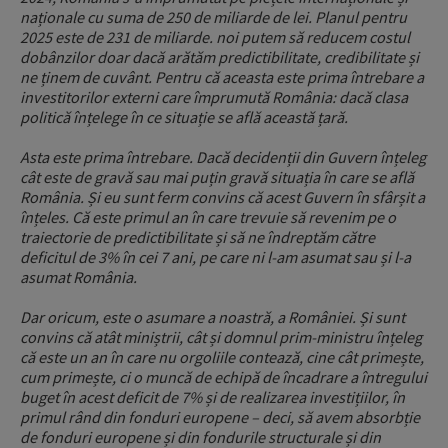
naționale cu suma de 250 de miliarde de lei. Planul pentru
2025 este de 231 de miliarde. noi putem să reducem costul
dobânzilor doar dacă arătăm predictibilitate, credibilitate și
ne ținem de cuvânt. Pentru că aceasta este prima întrebare a
investitorilor externi care împrumută România: dacă clasa
politică înțelege în ce situație se află această țară.
Asta este prima întrebare. Dacă decidenții din Guvern înțeleg
cât este de gravă sau mai puțin gravă situația în care se află
România. Și eu sunt ferm convins că acest Guvern în sfârșit a
înțeles. Că este primul an în care trevuie să revenim pe o
traiectorie de predictibilitate și să ne îndreptăm către
deficitul de 3% în cei 7 ani, pe care ni l-am asumat sau și l-a
asumat România.
Dar oricum, este o asumare a noastră, a României. Și sunt
convins că atât miniștrii, cât și domnul prim-ministru înțeleg
că este un an în care nu orgoliile contează, cine cât primește,
cum primește, ci o muncă de echipă de încadrare a întregului
buget în acest deficit de 7% și de realizarea investițiilor, în
primul rând din fonduri europene – deci, să avem absorbție
de fonduri europene și din fondurile structurale și din