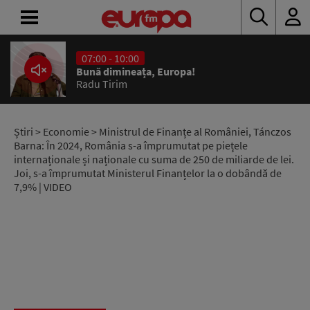
07:00 - 10:00
ACASĂ
Bună dimineața, Europa!
Radu Tirim
ȘTIRI
RADIO
Știri
>
Economie
> Ministrul de Finanțe al României, Tánczos
Barna: În 2024, România s-a împrumutat pe piețele
internaționale și naționale cu suma de 250 de miliarde de lei.
CONCURSURI
Joi, s-a împrumutat Ministerul Finanțelor la o dobândă de
7,9% | VIDEO
PODCAST
ASCULTĂ
LIVE