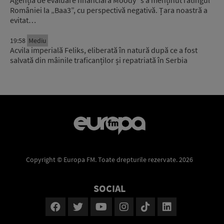
României la „Baa3”, cu perspectivă negativă. Țara noastră a
evitat…
19:58
Mediu
Acvila imperială Feliks, eliberată în natură după ce a fost
salvată din mâinile traficanților și repatriată în Serbia
Copyright © Europa FM. Toate drepturile rezervate. 2026
SOCIAL