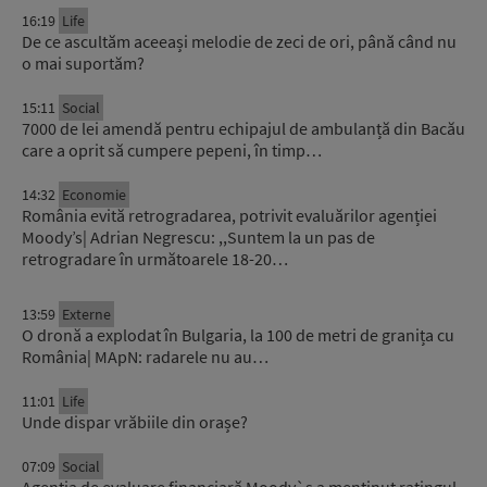
16:19
Life
De ce ascultăm aceeași melodie de zeci de ori, până când nu
o mai suportăm?
15:11
Social
7000 de lei amendă pentru echipajul de ambulanță din Bacău
care a oprit să cumpere pepeni, în timp…
14:32
Economie
România evită retrogradarea, potrivit evaluărilor agenției
Moody’s| Adrian Negrescu: ,,Suntem la un pas de
retrogradare în următoarele 18-20…
13:59
Externe
O dronă a explodat în Bulgaria, la 100 de metri de granița cu
România| MApN: radarele nu au…
11:01
Life
Unde dispar vrăbiile din orașe?
07:09
Social
Agenția de evaluare financiară Moody`s a menținut ratingul