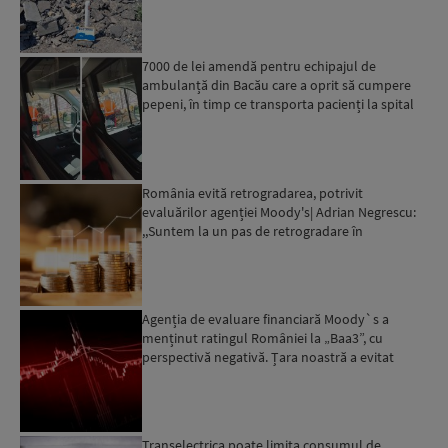
7000 de lei amendă pentru echipajul de
ambulanță din Bacău care a oprit să cumpere
pepeni, în timp ce transporta pacienți la spital
România evită retrogradarea, potrivit
evaluărilor agenției Moody's| Adrian Negrescu:
,,Suntem la un pas de retrogradare în
următoarele 18-20 de luni, ...
Agenția de evaluare financiară Moody`s a
menținut ratingul României la „Baa3”, cu
perspectivă negativă. Țara noastră a evitat
momentan retrogradarea...
Transelectrica poate limita consumul de