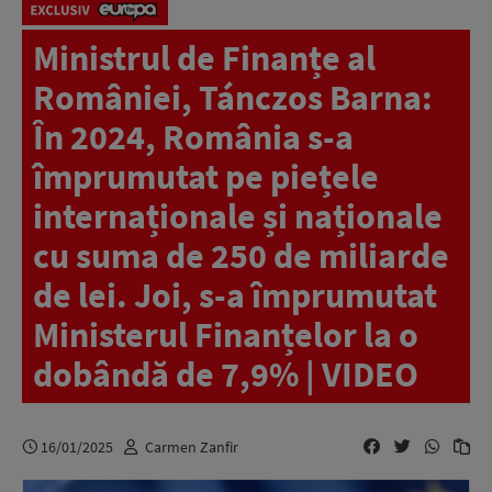
Ministrul de Finanțe al
României, Tánczos Barna:
În 2024, România s-a
împrumutat pe piețele
internaționale și naționale
cu suma de 250 de miliarde
de lei. Joi, s-a împrumutat
Ministerul Finanțelor la o
dobândă de 7,9% | VIDEO
16/01/2025
Carmen Zanfir