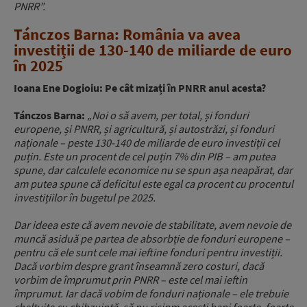
PNRR”.
Tánczos Barna: România va avea
investiții de 130-140 de miliarde de euro
în 2025
Ioana Ene Dogioiu: Pe cât mizați în PNRR anul acesta?
Tánczos Barna:
„Noi o să avem, per total, și fonduri
europene, și PNRR, și agricultură, și autostrăzi, și fonduri
naționale – peste 130-140 de miliarde de euro investiții cel
puțin. Este un procent de cel puțin 7% din PIB – am putea
spune, dar calculele economice nu se spun așa neapărat, dar
am putea spune că deficitul este egal ca procent cu procentul
investițiilor în bugetul pe 2025.
Dar ideea este că avem nevoie de stabilitate, avem nevoie de
muncă asiduă pe partea de absorbție de fonduri europene –
pentru că ele sunt cele mai ieftine fonduri pentru investiții.
Dacă vorbim despre grant înseamnă zero costuri, dacă
vorbim de împrumut prin PNRR – este cel mai ieftin
împrumut. Iar dacă vobim de fonduri naționale – ele trebuie
cheltuite cu chibzuință, să nu risipm acești bani foarte, foarte