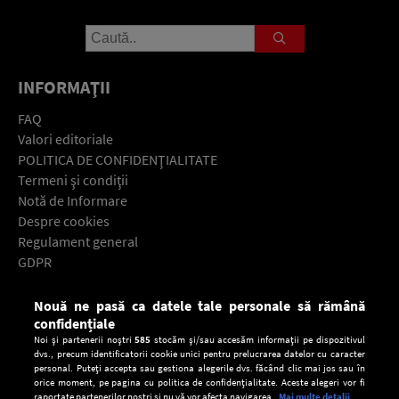
INFORMAŢII
FAQ
Valori editoriale
POLITICA DE CONFIDENŢIALITATE
Termeni şi condiţii
Notă de Informare
Despre cookies
Regulament general
GDPR
Contact
Nouă ne pasă ca datele tale personale să rămână
Descarcă gratuit aplicaţia Europa FM pentru smartphone:
confidențiale
Noi și partenerii noștri
585
stocăm și/sau accesăm informații pe dispozitivul
dvs., precum identificatorii cookie unici pentru prelucrarea datelor cu caracter
personal. Puteți accepta sau gestiona alegerile dvs. făcând clic mai jos sau în
orice moment, pe pagina cu politica de confidențialitate. Aceste alegeri vor fi
raportate partenerilor noștri și nu vă vor afecta navigarea.
Mai multe detalii