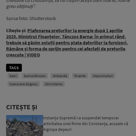
greu obținuți”.
Sursa foto: Shutterstock
Citește și:
Plafonarea prețurilor la energie după 1 aprilie
2025. Ministrul Finanțelor, Tánczos Barna: În primul rând,
trebuie să găsim soluții pentru plata datoriilor la furnizori.
Rămâne și forma de sprijin pentru cei afectați de prețurile
crescute | VIDEO
TAGS
bani
barna tánczos
dobanda
finante
imprumuturi
ioana ene dogioiu
stiri interne
CITEȘTE ȘI
Instanța Supremă i-a suspendat temporar
activitatea unei firme din Constanța, acuzate că
îngropa deșeuri