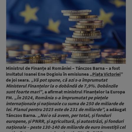
Ministrul de Finanțe al României – Tánczos Barna – a fost
invitatul Ioanei Ene Dogioiu în emisiunea „
Piața Victoriei
”
de joi seara.
„Vă pot spune, că azi s-a împrumutat
Ministerul Finanțelor la o dobândă de 7,9%. Dobânzile
sunt foarte mari”
, a afirmat ministrul Finanțelor la Europa
FM.
„În 2024, România s-a împrumutat pe piețele
internaționale și naționale cu suma de 250 de miliarde de
lei. Planul pentru 2025 este de 231 de miliarde”,
a adăugat
Tánczos Barna.
„Noi o să avem, per total, și fonduri
europene, și PNRR, și agricultură, și autostrăzi, și fonduri
naționale – peste 130-140 de miliarde de euro investiții cel