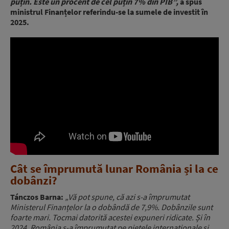
puțin. Este un procent de cel puțin 7% din PIB”,
a spus
ministrul Finanțelor referindu-se la sumele de investit în
2025.
Cât se împrumută lunar România și la ce
dobânzi?
Tánczos Barna:
„Vă pot spune, că azi s-a împrumutat
Ministerul Finanțelor la o dobândă de 7,9%. Dobânzile sunt
foarte mari. Tocmai datorită acestei expuneri ridicate. Și în
2024, România s-a împrumutat pe piețele internaționale și